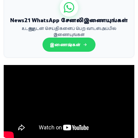
News21 WhatsApp சேனலில் இணையுங்கள்
உடனுக்குடன் செய்திகளைப் பெற வாட்ஸ்அப்பில்
இணையுங்கள்
இணையுங்கள்