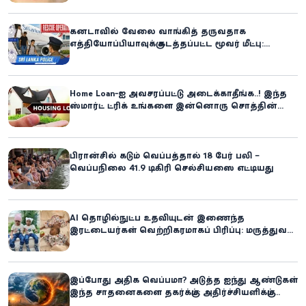
கனடாவில் வேலை வாங்கித் தருவதாக
எத்தியோப்பியாவுக்கு கடத்தப்பட்ட மூவர் மீட்பு:
கிளிநொச்சி சந்தேகநபர் கைது!
Home Loan-ஐ அவசரப்பட்டு அடைக்காதீங்க..! இந்த
ஸ்மார்ட் ட்ரிக் உங்களை இன்னொரு சொத்தின்
உரிமையாளராக்கலாம்!
பிரான்சில் கடும் வெப்பத்தால் 18 பேர் பலி –
வெப்பநிலை 41.9 டிகிரி செல்சியஸை எட்டியது
AI தொழில்நுட்ப உதவியுடன் இணைந்த
இரட்டையர்கள் வெற்றிகரமாகப் பிரிப்பு: மருத்துவ
உலகில் புதிய சாதனை
இப்போது அதிக வெப்பமா? அடுத்த ஐந்து ஆண்டுகள்
இந்த சாதனைகளை தகர்க்கும்: அதிர்ச்சியளிக்கும்
ஐ.நா.வின் எச்சரிக்கை