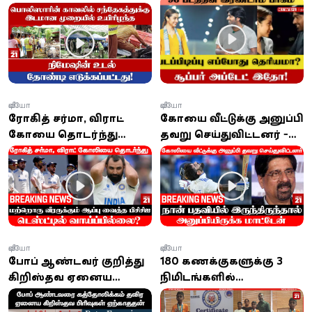
எடுக்கப்பட்டது!
வீடியோ
வீடியோ
ரோகித் சர்மா, விராட்
கோலியை வீட்டுக்கு அனுப்பி
கோலியை தொடர்ந்து
தவறு செய்துவிட்டனர் -
மற்றொரு வீரருக்கும்
நான் இருந்திருந்தால்
வாய்ப்பில்லை?
அனுப்பியிருக்க
மாட்டேன்!
வீடியோ
வீடியோ
போப் ஆண்டவர் குறித்து
180 கணக்குகளுக்கு 3
கிறிஸ்தவ ஏனைய
நிமிடங்களில்
பிரிவுகள் என்ன
விடையெழுதி சோழன்
சொல்கின்றன?
உலக சாதனை படைத்த 8