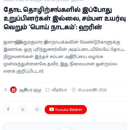
வீடியோ
தோட்ட தொழிற்சங்களில் இப்போது
உறுப்பினர்கள் இல்லை, சம்பள உயர்வு
வணிகம்
வெறும் ‘பொய் நாடகம்’: ஹரின்
கட்டுரை
ஜனாதிபதி அநுரகுமார திஸாநாயக்கவின் வேண்டுகோளுக்கு
இணங்க, ஒரு புரிந்துணர்வின் அடிப்படையிலேயே தோட்ட
வெப்ஸ்டோரி
நிறுவனங்கள் இந்தச் சம்பள அதிகரிப்பை வழங்க
முன்வந்துள்ளனவே தவிர, இது நிலையான ஒன்றல்ல
தமிழ்
எனக் குறிப்பிட்டார்.
ஆசிரியர் குழு
வீடியோ
பெப்ரவரி 24, 2026
Youtube சேனல்