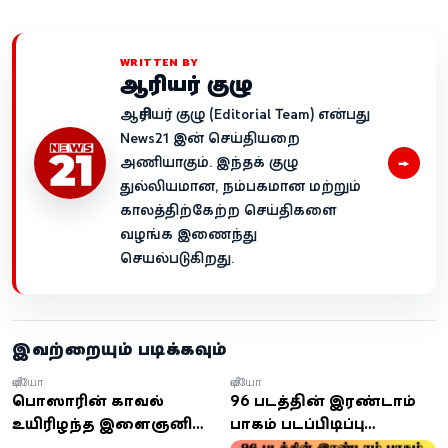
WRITTEN BY
ஆசிரியர் குழு
ஆசிரியர் குழு (Editorial Team) என்பது
News21 இன் செய்தியறை
→
அணியாகும். இந்தக் குழு
துல்லியமான, நம்பகமான மற்றும்
காலத்திற்கேற்ற செய்திகளை
வழங்க இணைந்து
செயல்படுகிறது.
இவற்றையும் படிக்கவும்
வீடியோ
வீடியோ
பொலிஸாரின் காவலில்
96 படத்தின் இரண்டாம்
உயிரிழந்த இளைஞனின்
பாகம் படப்பிடிப்பு
சடலம் மீண்டும் தோண்டி
எப்போது தெரியுமா?