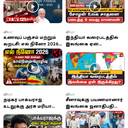
வயது மாணவன்
வீடியோ
வீடியோ
உணவுப் பஞ்சம் மற்றும்
இந்தியா வரைபடத்தில்
வறட்சி: எல் நினோ 2026-
இலங்கை ஏன்
ன் உண்மையான பாதிப்பு
இருக்கிறது? பலருக்கும்
இதுதான்!
தெரியாத தகவல்!
வீடியோ
வீடியோ
நடிகர் பாக்யராஜ்
சீனாவுக்கு பயணமானார்
உடலுக்கு அரசு மரியாதை;
இலங்கை ஜனாதிபதி
முதல்-அமைச்சர் விஜய்
அநுர
அறிவிப்பு