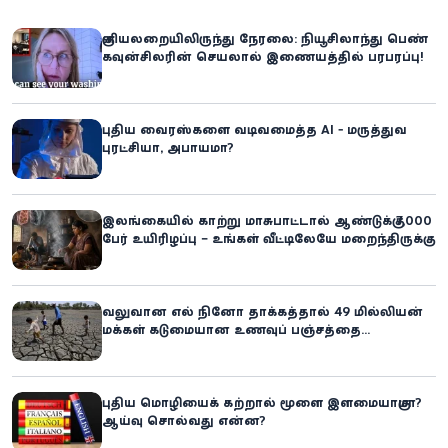
குளியலறையிலிருந்து நேரலை: நியூசிலாந்து பெண்
கவுன்சிலரின் செயலால் இணையத்தில் பரபரப்பு!
புதிய வைரஸ்களை வடிவமைத்த AI - மருத்துவ
புரட்சியா, அபாயமா?
இலங்கையில் காற்று மாசுபாட்டால் ஆண்டுக்கு 7,000
பேர் உயிரிழப்பு – உங்கள் வீட்டிலேயே மறைந்திருக்கும்
ஆபத்து!
வலுவான எல் நினோ தாக்கத்தால் 49 மில்லியன்
மக்கள் கடுமையான உணவுப் பஞ்சத்தை
எதிர்கொள்ளும் அபாயம் - உலக உணவுத் திட்டம்
எச்சரிக்கை!
புதிய மொழியைக் கற்றால் மூளை இளமையாகுமா?
ஆய்வு சொல்வது என்ன?