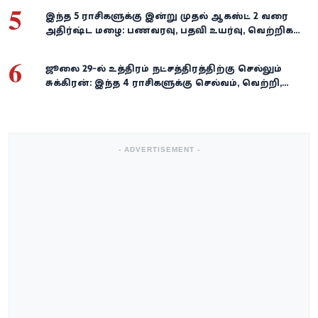
5
இந்த 5 ராசிகளுக்கு இன்று முதல் ஆகஸ்ட் 2 வரை
அதிர்ஷ்ட மழை: பணவரவு, பதவி உயர்வு, வெற்றிகள்
குவியும்!
6
ஜூலை 29-ல் உத்திரம் நட்சத்திரத்திற்கு செல்லும்
சுக்கிரன்: இந்த 4 ராசிகளுக்கு செல்வம், வெற்றி,
அதிர்ஷ்டம் கைகூடுமாம்!
- ADVERTISEMENT -