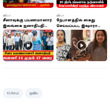
வீடியோ
வீடியோ
சீனாவுக்கு பயணமானார்
நேபாளத்தில் கைது
இலங்கை ஜனாதிபதி
செய்யப்பட்ட இஷாரா
அநுர
செவ்வந்தி இலங்கையை
வந்தடைந்தார்
KLRahul
ஐபிஎல்