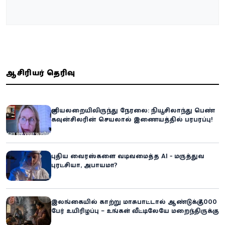
ஆசிரியர் தெரிவு
குளியலறையிலிருந்து நேரலை: நியூசிலாந்து பெண்
கவுன்சிலரின் செயலால் இணையத்தில் பரபரப்பு!
புதிய வைரஸ்களை வடிவமைத்த AI - மருத்துவ
புரட்சியா, அபாயமா?
இலங்கையில் காற்று மாசுபாட்டால் ஆண்டுக்கு 7,000
பேர் உயிரிழப்பு – உங்கள் வீட்டிலேயே மறைந்திருக்கும்
ஆபத்து!