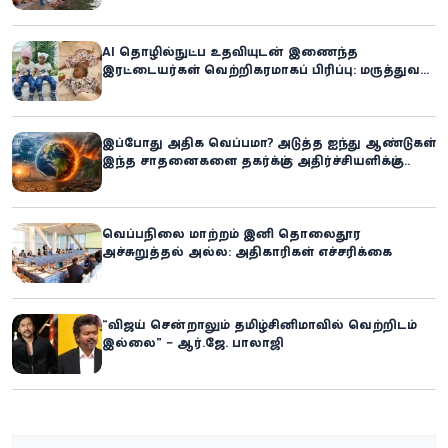
AI தொழில்நுட்ப உதவியுடன் இணைந்த
இரட்டையர்கள் வெற்றிகரமாகப் பிரிப்பு: மருத்துவ
உலகில் புதிய சாதனை
இப்போது அதிக வெப்பமா? அடுத்த ஐந்து ஆண்டுகள்
இந்த சாதனைகளை தகர்க்கும்: அதிர்ச்சியளிக்கும்
ஐ.நா.வின் எச்சரிக்கை
வெப்பநிலை மாற்றம் இனி தொலைதூர
அச்சுறுத்தல் அல்ல: அதிகாரிகள் எச்சரிக்கை
“விஜய் சென்றாலும் தமிழ்சினிமாவில் வெற்றிடம்
இல்லை” – ஆர்.ஜே. பாலாஜி