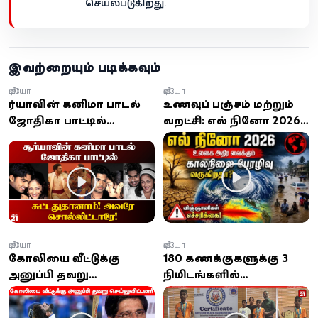
செயல்படுகிறது.
இவற்றையும் படிக்கவும்
வீடியோ
வீடியோ
சூர்யாவின் கனிமா பாடல்
உணவுப் பஞ்சம் மற்றும்
ஜோதிகா பாட்டில்
வறட்சி: எல் நினோ 2026-
சுட்டதுதானாம்! பரபரப்பு
ன் உண்மையான பாதிப்பு
தகவல்!
இதுதான்!
வீடியோ
வீடியோ
கோலியை வீட்டுக்கு
180 கணக்குகளுக்கு 3
அனுப்பி தவறு
நிமிடங்களில்
செய்துவிட்டனர் - நான்
விடையெழுதி சோழன்
இருந்திருந்தால்
உலக சாதனை படைத்த 8