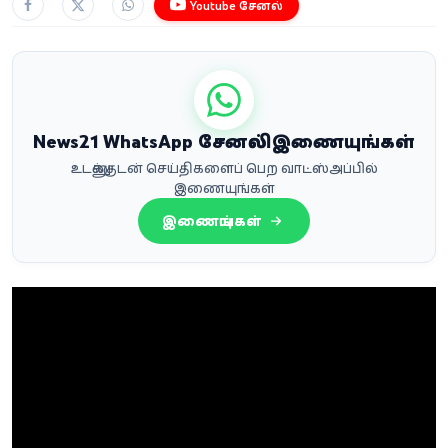
Youtube சேனல்
News21 WhatsApp சேனலில் இணையுங்கள்
உடனுக்குடன் செய்திகளைப் பெற வாட்ஸ்அப்பில்
இணையுங்கள்
இணையுங்கள்