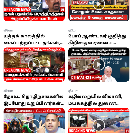
அனுப்பியிருக்க
வயது மாணவன்
மாட்டேன்!
வீடியோ
வீடியோ
யுத்தக் காலத்தில்
போப் ஆண்டவர் குறித்து
கைப்பற்றப்பட்ட தங்கம்,
கிறிஸ்தவ ஏனைய
வௌ்ளி பதில் பொலிஸ்
பிரிவுகள் என்ன
மாஅதிபரிடம் கையளிப்பு
சொல்கின்றன?
வீடியோ
வீடியோ
தோட்ட தொழிற்சங்களில்
கழிவறையில் விமானி,
இப்போது உறுப்பினர்கள்
மயக்கத்தில் துணை
இல்லை, சம்பள உயர்வு
விமானி... 10
வெறும் ‘பொய் நாடகம்’:
நிமிடங்களாக நடுவானில்
ஹரின்
கேட்பாரின்றி பறந்த
விமானம்!