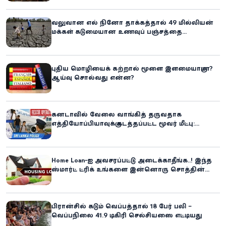
வலுவான எல் நினோ தாக்கத்தால் 49 மில்லியன்
மக்கள் கடுமையான உணவுப் பஞ்சத்தை
எதிர்கொள்ளும் அபாயம் - உலக உணவுத் திட்டம்
எச்சரிக்கை!
புதிய மொழியைக் கற்றால் மூளை இளமையாகுமா?
ஆய்வு சொல்வது என்ன?
கனடாவில் வேலை வாங்கித் தருவதாக
எத்தியோப்பியாவுக்கு கடத்தப்பட்ட மூவர் மீட்பு:
கிளிநொச்சி சந்தேகநபர் கைது!
Home Loan-ஐ அவசரப்பட்டு அடைக்காதீங்க..! இந்த
ஸ்மார்ட் ட்ரிக் உங்களை இன்னொரு சொத்தின்
உரிமையாளராக்கலாம்!
பிரான்சில் கடும் வெப்பத்தால் 18 பேர் பலி –
வெப்பநிலை 41.9 டிகிரி செல்சியஸை எட்டியது