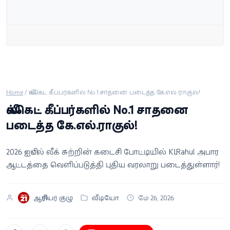
வீடியோ
வணிகம்
கட்டுரை
வெப்ஸ்டோரி
Home
/
விக்கெட் கீப்பர்களில் No.1 சாதனை படைத்த கே.எல்.ராகுல்!
விக்கெட் கீப்பர்களில் No.1 சாதனை
படைத்த கே.எல்.ராகுல்!
தமிழ்
2026 ஐபிஎல் லீக் சுற்றின் கடைசி போட்டியில் KL Rahul அபார
ஆட்டத்தை வெளிப்படுத்தி புதிய வரலாறு படைத்துள்ளார்!
ஆசிரியர் குழு
வீடியோ
மே 26, 2026