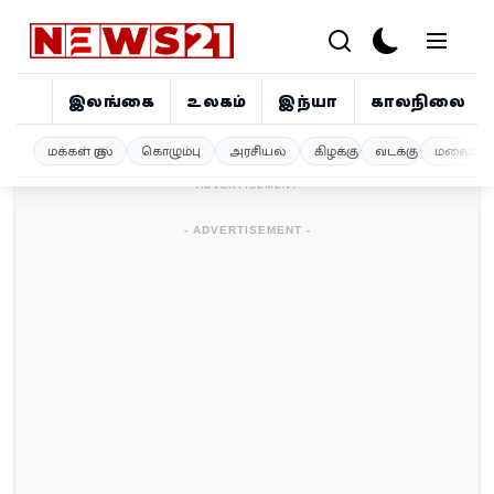
இலங்கை
உலகம்
இந்தியா
காலநிலை
இலங்கை
மக்கள் குரல்
கொழும்பு
அரசியல்
கிழக்கு
வடக்கு
மலையகம
- ADVERTISEMENT -
உலகம்
- ADVERTISEMENT -
இந்தியா
காலநிலை
விளையாட்டு
சினிமா
ஜோதிடம்