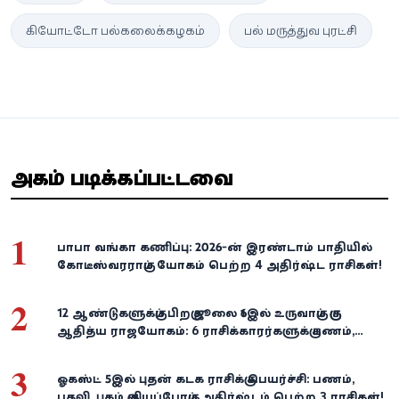
கியோட்டோ பல்கலைக்கழகம்
பல் மருத்துவ புரட்சி
அதிகம் படிக்கப்பட்டவை
1
பாபா வங்கா கணிப்பு: 2026-ன் இரண்டாம் பாதியில்
கோடீஸ்வரராகும் யோகம் பெற்ற 4 அதிர்ஷ்ட ராசிகள்!
2
12 ஆண்டுகளுக்குப் பிறகு ஜூலை 16இல் உருவாகும் குரு
ஆதித்ய ராஜயோகம்: 6 ராசிக்காரர்களுக்கு பணம்,
வெற்றி குவியுமாம்!
3
ஓகஸ்ட் 5இல் புதன் கடக ராசிக்கு பெயர்ச்சி: பணம்,
பதவி, புகழ் குவியப்போகும் அதிர்ஷ்டம் பெற்ற 3 ராசிகள்!