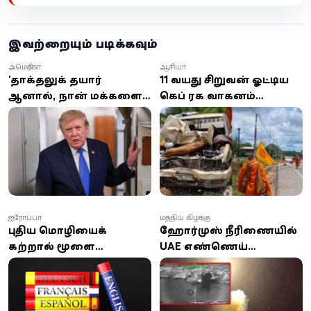
இவற்றையும் படிக்கவும்
அமெரிக்கா
ஆசியா
'தாக்குதலுக்கு தயார்
11 வயது சிறுவன் ஓட்டிய
ஆனால், நான் மக்களைக்
கெப் ரக வாகனம்
கொல்ல விரும்பவில்லை'
பௌத்தத் துறவிகள்
– ஈரானுடன்
ஊர்வலத்தில் புகுந்து
பேச்சுவார்த்தைக்கு
விபத்து; 8 துறவிகள்
திரும்பிய டிரம்ப்!
உயிரிழப்பு!
ஐரோப்பா
மத்திய கிழக்கு
புதிய மொழியைக்
ஹோர்முஸ் நீரிணையில்
கற்றால் மூளை
UAE எண்ணெய்
இளமையாகுமா? ஆய்வு
கப்பல்கள் மீது ஈரான்
சொல்வது என்ன?
ஏவுகணைத் தாக்குதல்:
இந்தியர் உயிரிழப்பு; 8 பேர்
காயம்!