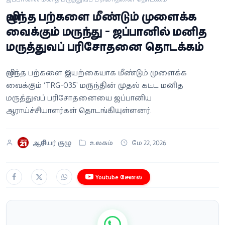
வீடியோ
விழுந்த பற்களை மீண்டும் முளைக்க
வைக்கும் மருந்து - ஜப்பானில் மனித
வணிகம்
மருத்துவப் பரிசோதனை தொடக்கம்
கட்டுரை
விழுந்த பற்களை இயற்கையாக மீண்டும் முளைக்க
வைக்கும் ‘TRG-035’ மருந்தின் முதல் கட்ட மனித
வெப்ஸ்டோரி
மருத்துவப் பரிசோதனையை ஜப்பானிய
ஆராய்ச்சியாளர்கள் தொடங்கியுள்ளனர்.
தமிழ்
ஆசிரியர் குழு
உலகம்
மே 22, 2026
Youtube சேனல்