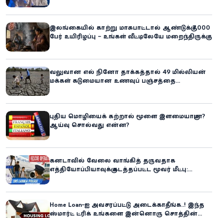
இலங்கையில் காற்று மாசுபாட்டால் ஆண்டுக்கு 7,000
பேர் உயிரிழப்பு – உங்கள் வீட்டிலேயே மறைந்திருக்கும்
ஆபத்து!
வலுவான எல் நினோ தாக்கத்தால் 49 மில்லியன்
மக்கள் கடுமையான உணவுப் பஞ்சத்தை
எதிர்கொள்ளும் அபாயம் - உலக உணவுத் திட்டம்
எச்சரிக்கை!
புதிய மொழியைக் கற்றால் மூளை இளமையாகுமா?
ஆய்வு சொல்வது என்ன?
கனடாவில் வேலை வாங்கித் தருவதாக
எத்தியோப்பியாவுக்கு கடத்தப்பட்ட மூவர் மீட்பு:
கிளிநொச்சி சந்தேகநபர் கைது!
Home Loan-ஐ அவசரப்பட்டு அடைக்காதீங்க..! இந்த
ஸ்மார்ட் ட்ரிக் உங்களை இன்னொரு சொத்தின்