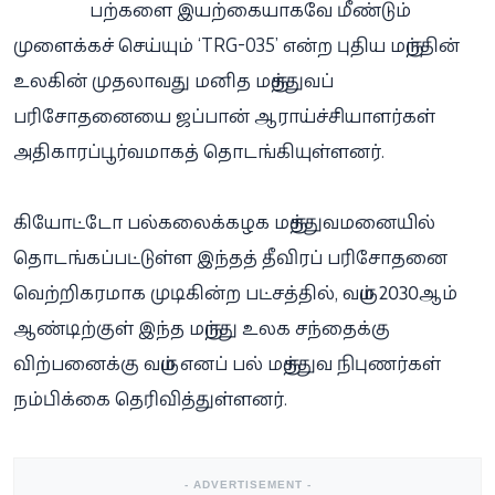
பற்களை இயற்கையாகவே மீண்டும்
முளைக்கச் செய்யும் ‘TRG-035’ என்ற புதிய மருந்தின்
உலகின் முதலாவது மனித மருத்துவப்
பரிசோதனையை ஜப்பான் ஆராய்ச்சியாளர்கள்
அதிகாரப்பூர்வமாகத் தொடங்கியுள்ளனர்.
கியோட்டோ பல்கலைக்கழக மருத்துவமனையில்
தொடங்கப்பட்டுள்ள இந்தத் தீவிரப் பரிசோதனை
வெற்றிகரமாக முடிகின்ற பட்சத்தில், வரும் 2030ஆம்
ஆண்டிற்குள் இந்த மருந்து உலக சந்தைக்கு
விற்பனைக்கு வரும் எனப் பல் மருத்துவ நிபுணர்கள்
நம்பிக்கை தெரிவித்துள்ளனர்.
- ADVERTISEMENT -