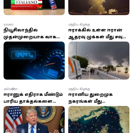
உலகம்
மத்திய கிழக்கு
நியூசிலாந்தில்
ஈராக்கில் உள்ள ஈரான்
முதன்முறையாக வாகன
ஆதரவு குழுக்கள் மீது சவுதி
ஓடோமீட்டர் மோசடி:
மற்றும் அமெரிக்கா
இலங்கையரால்
வான்வழித் தாக்குதல்
நடத்தப்படும்
நிறுவனத்துக்கு தண்டனை
அமெரிக்கா
மத்திய கிழக்கு
ஈரானுக்கு எதிராக மீண்டும்
ஈரானிய துறைமுக
பாரிய தாக்குதல்களை
நகரங்கள் மீது
நடத்த டிரம்ப் திட்டம்:
அமெரிக்கா குண்டுவீச்சு;
இராணுவத்துக்கு உத்தரவு
ஹார்முஸ் நீரிணையை
வழங்கியதாக தகவல்!
மீண்டும் மூடியது ஈரான்!