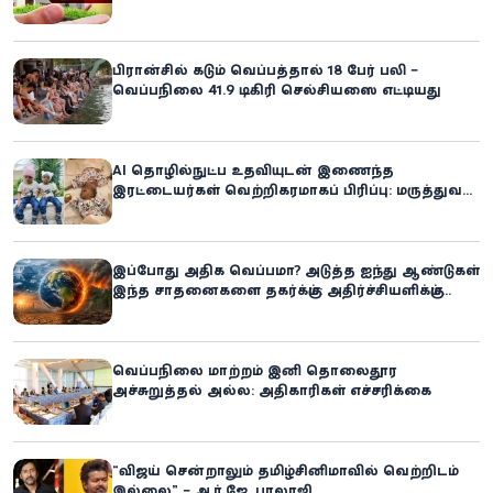
உரிமையாளராக்கலாம்!
பிரான்சில் கடும் வெப்பத்தால் 18 பேர் பலி –
வெப்பநிலை 41.9 டிகிரி செல்சியஸை எட்டியது
AI தொழில்நுட்ப உதவியுடன் இணைந்த
இரட்டையர்கள் வெற்றிகரமாகப் பிரிப்பு: மருத்துவ
உலகில் புதிய சாதனை
இப்போது அதிக வெப்பமா? அடுத்த ஐந்து ஆண்டுகள்
இந்த சாதனைகளை தகர்க்கும்: அதிர்ச்சியளிக்கும்
ஐ.நா.வின் எச்சரிக்கை
வெப்பநிலை மாற்றம் இனி தொலைதூர
அச்சுறுத்தல் அல்ல: அதிகாரிகள் எச்சரிக்கை
“விஜய் சென்றாலும் தமிழ்சினிமாவில் வெற்றிடம்
இல்லை” – ஆர்.ஜே. பாலாஜி