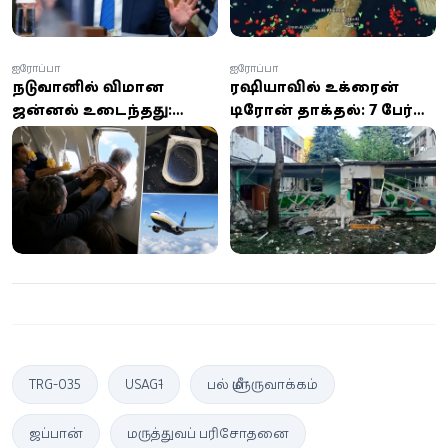
ஐரோப்பா
ஐரோப்பா
நடுவானில் விமான
ரஷியாவில் உக்ரைன்
ஜன்னல் உடைந்தது:
டிரோன் தாக்குதல்: 7 பேர்
காற்றால் வெளியே
உயிரிழப்பு, 50-க்கும்
இழுத்த பயணி -
மேற்பட்டோர் காயம்
நூலிழையில் உயிர்
தப்பினார்!
TRG-035
USAG-1
பல் மீளுருவாக்கம்
ஜப்பான்
மருத்துவப் பரிசோதனை