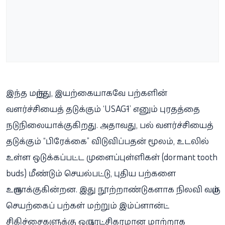
இந்த மருந்து, இயற்கையாகவே பற்களின்
வளர்ச்சியைத் தடுக்கும் ‘USAG-1’ எனும் புரதத்தை
நடுநிலையாக்குகிறது. அதாவது, பல் வளர்ச்சியைத்
தடுக்கும் “பிரேக்கை” விடுவிப்பதன் மூலம், உடலில்
உள்ள ஒடுக்கப்பட்ட முளைப்புள்ளிகள் (dormant tooth
buds) மீண்டும் செயல்பட்டு, புதிய பற்களை
உருவாக்குகின்றன. இது நூற்றாண்டுகளாக நிலவி வரும்
செயற்கைப் பற்கள் மற்றும் இம்ப்ளான்ட்
சிகிச்சைகளுக்கு ஒரு புரட்சிகரமான மாற்றாக