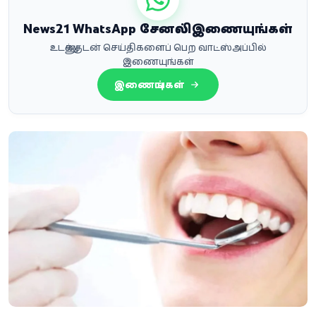
News21 WhatsApp சேனலில் இணையுங்கள்
உடனுக்குடன் செய்திகளைப் பெற வாட்ஸ்அப்பில்
இணையுங்கள்
இணையுங்கள்