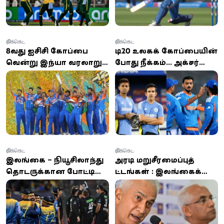
கிரிக்கெட்
கிரிக்கெட்
8வது ஐசிசி கோப்பை
டி20 உலகக் கோப்பையின்
வென்று இந்தியா வரலாறு…
போது நீக்கம்... அக்சர்
ஆஸ்திரேலியாவுக்கு
படேலிடம் மன்னிப்பு
அடுத்ததாக 2வது இடம்
கேட்டார் சூர்யகுமார்
யாதவ்
கிரிக்கெட்
கிரிக்கெட்
இலங்கை – நியூசிலாந்து
அதிரடி மறுசீரமைப்புத்
தொடருக்கான போட்டி
திட்டங்கள் : இலங்கைக்
அட்டவணை வெளியீடு
கிரிக்கெட் புத்துயிர்
பெறுமா?