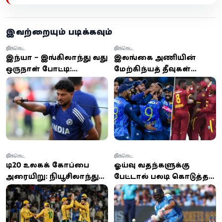
இவற்றையும் படிக்கவும்
கிரிக்கெட்
கிரிக்கெட்
இந்தியா – இங்கிலாந்து 3வது
இலங்கை அணியின்
ஒருநாள் போட்டி:
மேற்கிந்தியத் தீவுகள்
வாஷிங்டன் சுந்தர்
சுற்றுப்பயணம்:
விலகல், குல்தீப்
அட்டவணை
யாதவுக்கு வாய்ப்பு
வெளியானது
கிரிக்கெட்
கிரிக்கெட்
டி20 உலகக் கோப்பை
ஓய்வு வதந்திகளுக்கு
அரையிறுதி: நியூசிலாந்து
பேட்டால் பதிலடி கொடுத்த
பந்துவீச்சு தேர்வு -
ரோகித் சர்மா: லார்ட்ஸில்
இறுதிப்போட்டிக்கு
வரலாற்று சதம் விளாசிய
முன்னேறுமா தென்
ஹிட்மேன்!
ஆப்பிரிக்கா?