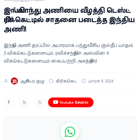
வீடியோ
இங்கிலாந்து அணியை வீழத்தி டெஸ்ட்
கிரிக்கெட்டில் சாதனை படைத்த இந்திய
வணிகம்
அணி!
கட்டுரை
இந்திய அணி தரப்பில் அபாரமாக பந்துவீசிய குல்தீப் யாதவ்
5 விக்கெட்டுகளையும், ரவிச்சந்திரன் அஸ்வின் 4
வெப்ஸ்டோரி
விக்கெட்டுகளையும் கைப்பற்றி அசத்தினர்.
தமிழ்
ஆசிரியர் குழு
கிரிக்கெட்
மார்ச் 9, 2024
Youtube சேனல்