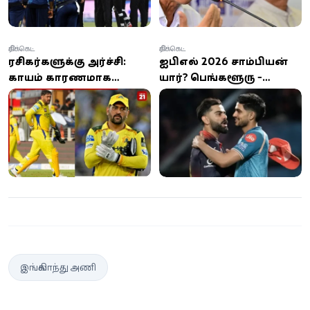
கிரிக்கெட்
கிரிக்கெட்
ரசிகர்களுக்கு அதிர்ச்சி:
ஐபிஎல் 2026 சாம்பியன்
காயம் காரணமாக
யார்? பெங்களூரு -
ஐபிஎல் 2026 தொடக்கப்
குஜராத் அணிகள் இன்று
போட்டிகளில் இருந்து
இறுதிப்போட்டியில் மோதல்
தோனி விலகல்!
இங்கிலாந்து அணி