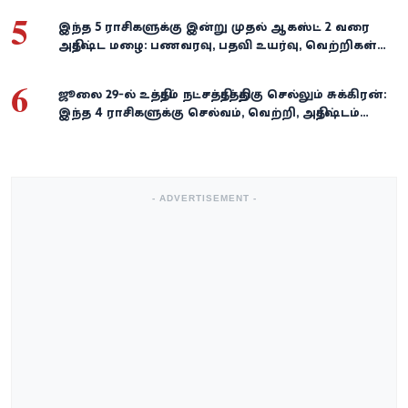
5
இந்த 5 ராசிகளுக்கு இன்று முதல் ஆகஸ்ட் 2 வரை
அதிர்ஷ்ட மழை: பணவரவு, பதவி உயர்வு, வெற்றிகள்
குவியும்!
6
ஜூலை 29-ல் உத்திரம் நட்சத்திரத்திற்கு செல்லும் சுக்கிரன்:
இந்த 4 ராசிகளுக்கு செல்வம், வெற்றி, அதிர்ஷ்டம்
கைகூடுமாம்!
- ADVERTISEMENT -