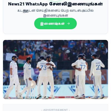
News21 WhatsApp சேனலில் இணையுங்கள்
உடனுக்குடன் செய்திகளைப் பெற வாட்ஸ்அப்பில்
இணையுங்கள்
இணையுங்கள்
- ADVERTISEMENT -