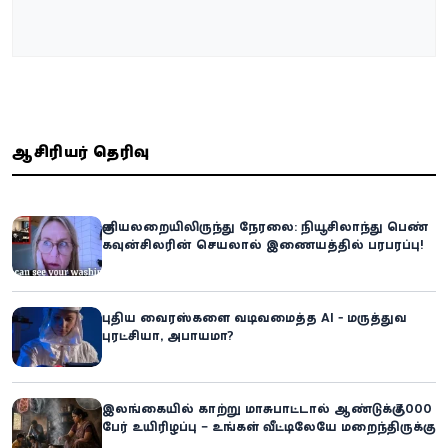
ஆசிரியர் தெரிவு
குளியலறையிலிருந்து நேரலை: நியூசிலாந்து பெண்
கவுன்சிலரின் செயலால் இணையத்தில் பரபரப்பு!
புதிய வைரஸ்களை வடிவமைத்த AI - மருத்துவ
புரட்சியா, அபாயமா?
இலங்கையில் காற்று மாசுபாட்டால் ஆண்டுக்கு 7,000
பேர் உயிரிழப்பு – உங்கள் வீட்டிலேயே மறைந்திருக்கும்
ஆபத்து!