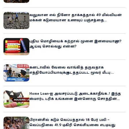
வலுவான எல் நினோ தாக்கத்தால் 49 மில்லியன்
மக்கள் கடுமையான உணவுப் பஞ்சத்தை
எதிர்கொள்ளும் அபாயம் - உலக உணவுத் திட்டம்
எச்சரிக்கை!
புதிய மொழியைக் கற்றால் மூளை இளமையாகுமா?
ஆய்வு சொல்வது என்ன?
கனடாவில் வேலை வாங்கித் தருவதாக
எத்தியோப்பியாவுக்கு கடத்தப்பட்ட மூவர் மீட்பு:
கிளிநொச்சி சந்தேகநபர் கைது!
Home Loan-ஐ அவசரப்பட்டு அடைக்காதீங்க..! இந்த
ஸ்மார்ட் ட்ரிக் உங்களை இன்னொரு சொத்தின்
உரிமையாளராக்கலாம்!
பிரான்சில் கடும் வெப்பத்தால் 18 பேர் பலி –
வெப்பநிலை 41.9 டிகிரி செல்சியஸை எட்டியது