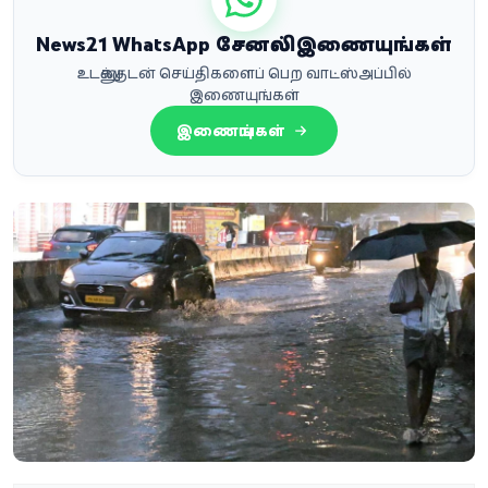
News21 WhatsApp சேனலில் இணையுங்கள்
உடனுக்குடன் செய்திகளைப் பெற வாட்ஸ்அப்பில்
இணையுங்கள்
இணையுங்கள்