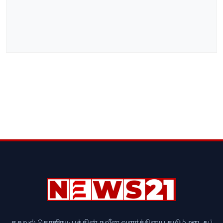
தகவல் தொழில்நுட்பத்தின் நவீன வளர்ச்சியை தமிழ் ஊடகப்