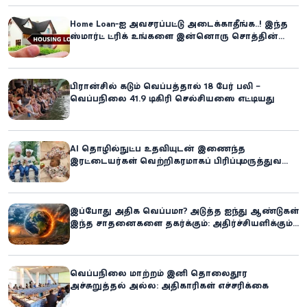
Home Loan-ஐ அவசரப்பட்டு அடைக்காதீங்க..! இந்த
ஸ்மார்ட் ட்ரிக் உங்களை இன்னொரு சொத்தின்
உரிமையாளராக்கலாம்!
பிரான்சில் கடும் வெப்பத்தால் 18 பேர் பலி –
வெப்பநிலை 41.9 டிகிரி செல்சியஸை எட்டியது
AI தொழில்நுட்ப உதவியுடன் இணைந்த
இரட்டையர்கள் வெற்றிகரமாகப் பிரிப்பு: மருத்துவ
உலகில் புதிய சாதனை
இப்போது அதிக வெப்பமா? அடுத்த ஐந்து ஆண்டுகள்
இந்த சாதனைகளை தகர்க்கும்: அதிர்ச்சியளிக்கும்
ஐ.நா.வின் எச்சரிக்கை
வெப்பநிலை மாற்றம் இனி தொலைதூர
அச்சுறுத்தல் அல்ல: அதிகாரிகள் எச்சரிக்கை