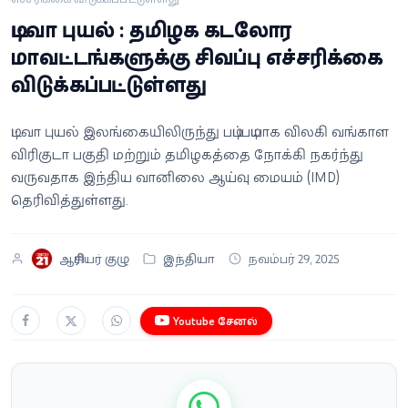
வீடியோ
டிட்வா புயல் : தமிழக கடலோர
மாவட்டங்களுக்கு சிவப்பு எச்சரிக்கை
வணிகம்
விடுக்கப்பட்டுள்ளது
கட்டுரை
டிட்வா புயல் இலங்கையிலிருந்து படிப்படியாக விலகி வங்காள
விரிகுடா பகுதி மற்றும் தமிழகத்தை நோக்கி நகர்ந்து
வெப்ஸ்டோரி
வருவதாக இந்திய வானிலை ஆய்வு மையம் (IMD)
தெரிவித்துள்ளது.
தமிழ்
ஆசிரியர் குழு
இந்தியா
நவம்பர் 29, 2025
Youtube சேனல்