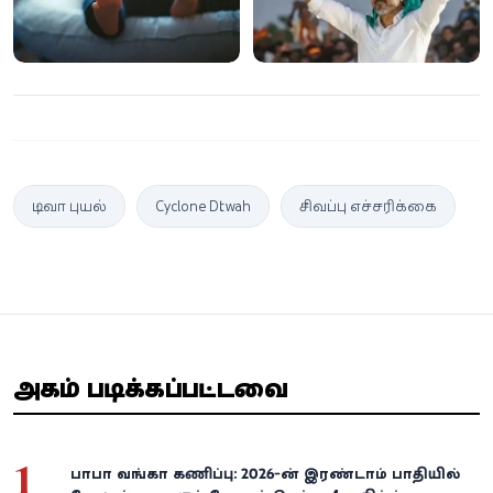
டிட்வா புயல்
Cyclone Ditwah
சிவப்பு எச்சரிக்கை
அதிகம் படிக்கப்பட்டவை
1
பாபா வங்கா கணிப்பு: 2026-ன் இரண்டாம் பாதியில்