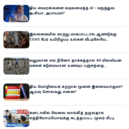
புதிய வைரஸ்களை வடிவமைத்த AI - மருத்துவ
புரட்சியா, அபாயமா?
இலங்கையில் காற்று மாசுபாட்டால் ஆண்டுக்கு
7,000 பேர் உயிரிழப்பு – உங்கள் வீட்டிலேயே
மறைந்திருக்கும் ஆபத்து!
வலுவான எல் நினோ தாக்கத்தால் 49 மில்லியன்
மக்கள் கடுமையான உணவுப் பஞ்சத்தை
எதிர்கொள்ளும் அபாயம் - உலக உணவுத் திட்டம்
எச்சரிக்கை!
புதிய மொழியைக் கற்றால் மூளை இளமையாகுமா?
ஆய்வு சொல்வது என்ன?
கனடாவில் வேலை வாங்கித் தருவதாக
எத்தியோப்பியாவுக்கு கடத்தப்பட்ட மூவர் மீட்பு:
கிளிநொச்சி சந்தேகநபர் கைது!