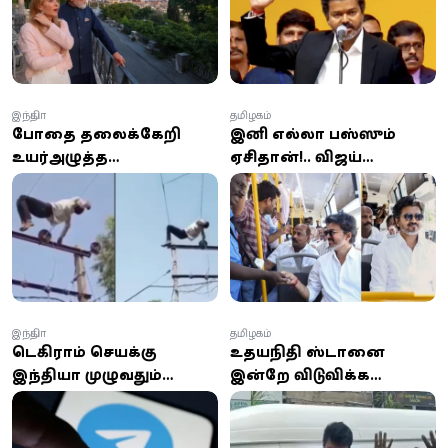
இந்தியா
தமிழகம்
போதை தலைக்கேறி
இனி எல்லா பஸ்ஸும்
உயர்அழுத்த
ஏசிதான்!.. விஜய்
மின்கம்பியில் ஏறி படுத்த
சொல்லிட்டாரு!.. அமைச்சர்
வாலிபர்; அதிர்ச்சியில்
சொன்ன தகவல்!
உறைந்த பொதுமக்கள்
இந்தியா
தமிழகம்
டெலிகிராம் செயலிக்கு
உதயநிதி ஸ்டாலினை
இந்தியா முழுவதும்
இன்றே விடுவிக்க
தற்காலிகத் தடை
சென்னை உயர்
நீதிமன்றம் அதிரடி
உத்தரவு!