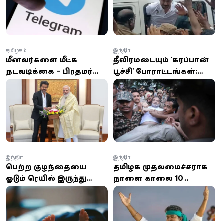
தமிழகம்
இந்தியா
மீனவர்களை மீட்க
தீவிரமடையும் 'கரப்பான்
நடவடிக்கை – பிரதமர்
பூச்சி' போராட்டங்கள்:
மோடியிடம் முதல்-
இந்திய எதிர்க்கட்சித்
அமைச்சர் விஜய் வைத்த
தலைவர் ராகுல் காந்தி
முக்கிய கோரிக்கைகள்
கைது!
இந்தியா
இந்தியா
பெற்ற குழந்தையை
தமிழக முதலமைச்சராக
ஓடும் ரெயிலில் இருந்து
நாளை காலை 10
தூக்கி வீசிய கொடூரம்:
மணிக்கு
தாய் கைது
பதவியேற்கிறார் விஜய்...!