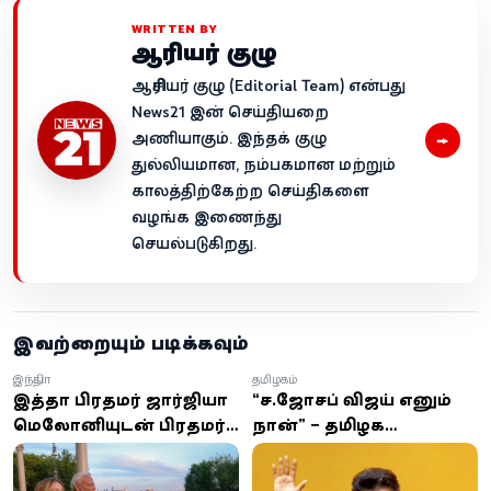
WRITTEN BY
ஆசிரியர் குழு
ஆசிரியர் குழு (Editorial Team) என்பது
News21 இன் செய்தியறை
→
அணியாகும். இந்தக் குழு
துல்லியமான, நம்பகமான மற்றும்
காலத்திற்கேற்ற செய்திகளை
வழங்க இணைந்து
செயல்படுகிறது.
இவற்றையும் படிக்கவும்
இந்தியா
தமிழகம்
இத்தாலி பிரதமர் ஜார்ஜியா
“ச.ஜோசப் விஜய் எனும்
மெலோனியுடன் பிரதமர்
நான்” – தமிழக
மோடி சந்திப்பு
முதலமைச்சராக
பதவியேற்றார் விஜய்