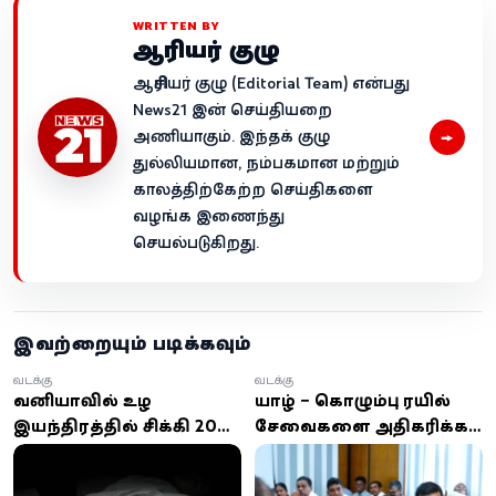
WRITTEN BY
ஆசிரியர் குழு
ஆசிரியர் குழு (Editorial Team) என்பது
News21 இன் செய்தியறை
→
அணியாகும். இந்தக் குழு
துல்லியமான, நம்பகமான மற்றும்
காலத்திற்கேற்ற செய்திகளை
வழங்க இணைந்து
செயல்படுகிறது.
இவற்றையும் படிக்கவும்
வடக்கு
வடக்கு
வவுனியாவில் உழவு
யாழ் – கொழும்பு ரயில்
இயந்திரத்தில் சிக்கி 20
சேவைகளை அதிகரிக்க
வயது இளைஞன்
நடவடிக்கை: ஆளுநர்
உயிரிழப்பு
செயலகத்தில் உயர்மட்ட