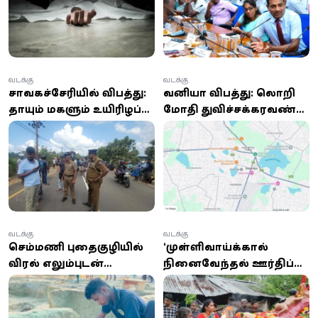
கலந்துரையாடல்
வடக்கு
வடக்கு
சாவகச்சேரியில் விபத்து:
வவுனியா விபத்து: லொறி
தாயும் மகளும் உயிரிழப்பு;
மோதி துவிச்சக்கரவண்டி
டிப்பர் ஓட்டுநர் கைது
ஓட்டுநர் பலி –
தப்பியோடிய சாரதி
வடக்கு
வடக்கு
செம்மணி புதைகுழியில்
‘முள்ளிவாய்க்கால்
விரல் எலும்புடன்
நினைவேந்தல் ஊர்திப்
இணைந்திருந்த
பவனி’: வவுனியாவில்
மோதிரம் மீட்பு
உணர்வெழுச்சி அஞ்சலி!