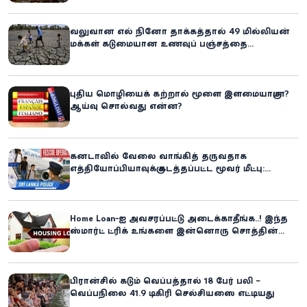
வலுவான எல் நினோ தாக்கத்தால் 49 மில்லியன்
மக்கள் கடுமையான உணவுப் பஞ்சத்தை
எதிர்கொள்ளும் அபாயம் - உலக உணவுத் திட்டம்
எச்சரிக்கை!
புதிய மொழியைக் கற்றால் மூளை இளமையாகுமா?
ஆய்வு சொல்வது என்ன?
கனடாவில் வேலை வாங்கித் தருவதாக
எத்தியோப்பியாவுக்கு கடத்தப்பட்ட மூவர் மீட்பு:
கிளிநொச்சி சந்தேகநபர் கைது!
Home Loan-ஐ அவசரப்பட்டு அடைக்காதீங்க..! இந்த
ஸ்மார்ட் ட்ரிக் உங்களை இன்னொரு சொத்தின்
உரிமையாளராக்கலாம்!
பிரான்சில் கடும் வெப்பத்தால் 18 பேர் பலி –
வெப்பநிலை 41.9 டிகிரி செல்சியஸை எட்டியது