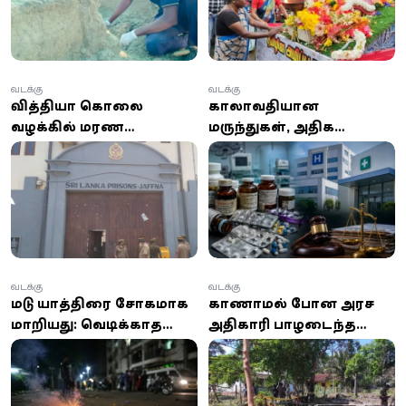
வடக்கு
வடக்கு
வித்தியா கொலை
காலாவதியான
வழக்கில் மரண
மருந்துகள், அதிக
தண்டனை விதிக்கப்பட்ட
கட்டணம் வசூலித்ததாக
நபர், யாழ். சிறையில்
யாழில் இரு வைத்திய
உயிரிழப்பு!
நிறுவனங்களுக்கு
அபராதம்
வடக்கு
வடக்கு
மடு யாத்திரை சோகமாக
காணாமல் போன அரச
மாறியது: வெடிக்காத
அதிகாரி பாழடைந்த
பட்டாசை மீண்டும்
கிணற்றில் இருந்து
பற்றவைக்க முயன்ற
சடலமாக மீட்பு
யாழ். இளைஞன் பரிதாப