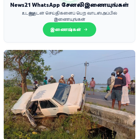
News21 WhatsApp சேனலில் இணையுங்கள்
உடனுக்குடன் செய்திகளைப் பெற வாட்ஸ்அப்பில்
இணையுங்கள்
இணையுங்கள்