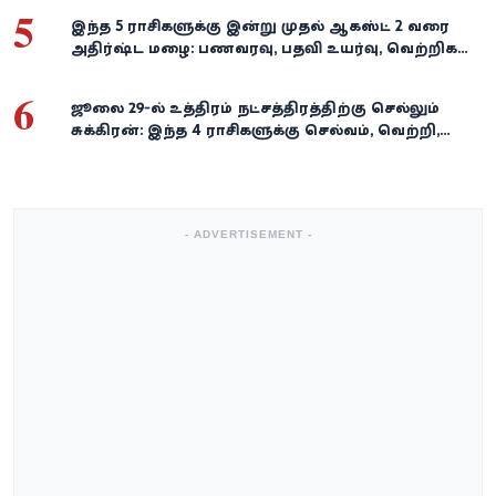
5
இந்த 5 ராசிகளுக்கு இன்று முதல் ஆகஸ்ட் 2 வரை
அதிர்ஷ்ட மழை: பணவரவு, பதவி உயர்வு, வெற்றிகள்
குவியும்!
6
ஜூலை 29-ல் உத்திரம் நட்சத்திரத்திற்கு செல்லும்
சுக்கிரன்: இந்த 4 ராசிகளுக்கு செல்வம், வெற்றி,
அதிர்ஷ்டம் கைகூடுமாம்!
- ADVERTISEMENT -