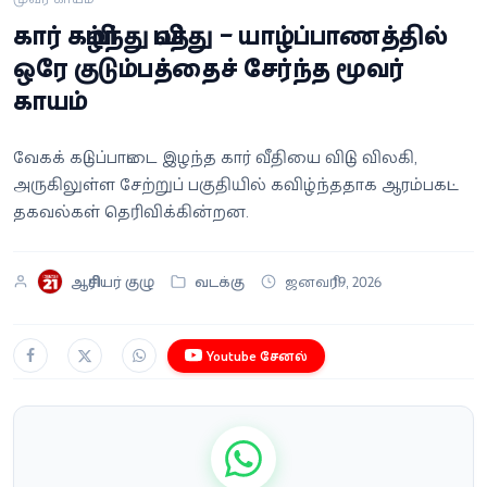
வீடியோ
கார் கவிழ்ந்து விபத்து – யாழ்ப்பாணத்தில்
ஒரே குடும்பத்தைச் சேர்ந்த மூவர்
வணிகம்
காயம்
கட்டுரை
வேகக் கட்டுப்பாட்டை இழந்த கார் வீதியை விட்டு விலகி,
அருகிலுள்ள சேற்றுப் பகுதியில் கவிழ்ந்ததாக ஆரம்பகட்ட
வெப்ஸ்டோரி
தகவல்கள் தெரிவிக்கின்றன.
தமிழ்
ஆசிரியர் குழு
வடக்கு
ஜனவரி 19, 2026
Youtube சேனல்