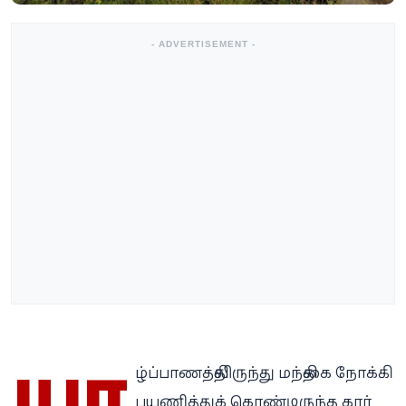
- ADVERTISEMENT -
யா
ழ்ப்பாணத்திலிருந்து மந்திகை நோக்கி
பயணித்துக் கொண்டிருந்த கார்