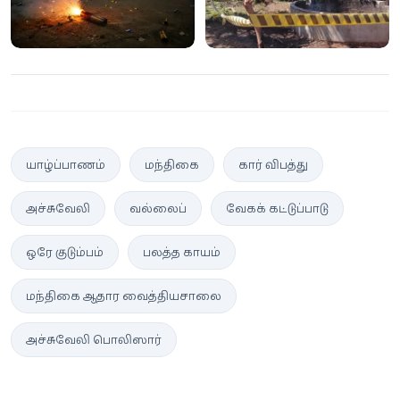
பலி!
யாழ்ப்பாணம்
மந்திகை
கார் விபத்து
அச்சுவேலி
வல்லைப்
வேகக் கட்டுப்பாடு
ஒரே குடும்பம்
பலத்த காயம்
மந்திகை ஆதார வைத்தியசாலை
அச்சுவேலி பொலிஸார்