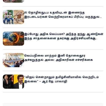
AI தொழில்நுட்ப உதவியுடன் இணைந்த
இரட்டையர்கள் வெற்றிகரமாகப் பிரிப்பு: மருத்துவ
உலகில் புதிய சாதனை
இப்போது அதிக வெப்பமா? அடுத்த ஐந்து ஆண்டுகள்
இந்த சாதனைகளை தகர்க்கும்: அதிர்ச்சியளிக்கும்
ஐ.நா.வின் எச்சரிக்கை
வெப்பநிலை மாற்றம் இனி தொலைதூர
அச்சுறுத்தல் அல்ல: அதிகாரிகள் எச்சரிக்கை
“விஜய் சென்றாலும் தமிழ்சினிமாவில் வெற்றிடம்
இல்லை” – ஆர்.ஜே. பாலாஜி