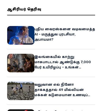
ஆசிரியர் தெரிவு
புதிய வைரஸ்களை வடிவமைத்த
AI - மருத்துவ புரட்சியா,
அபாயமா?
இலங்கையில் காற்று
மாசுபாட்டால் ஆண்டுக்கு 7,000
பேர் உயிரிழப்பு – உங்கள்
வீட்டிலேயே மறைந்திருக்கும்
ஆபத்து!
வலுவான எல் நினோ
தாக்கத்தால் 49 மில்லியன்
மக்கள் கடுமையான உணவுப்
பஞ்சத்தை எதிர்கொள்ளும்
அபாயம் - உலக உணவுத் திட்டம்
எச்சரிக்கை!