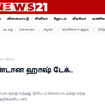
ை
விளையாட்டு
சினிமா
ஜோதிடம்
வீடியோ
வணிகம
வடக்கு
மலையகம்
சமூகம்
வானிலை & சூழல்
பிரி
்க் பதிலடி
ிரெண்டான ஹாஷ் டேக்..
்பாட்டிற்கு வந்தது. டுவிட்டர் செயல்பாட்டிற்கு வந்த
தெறிக்கவிட்டனர்.