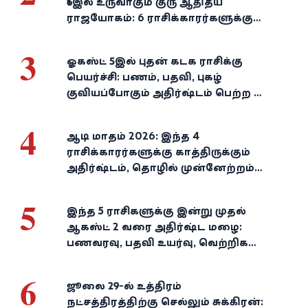
16இல் உருவாகும் குரு ஆதித்ய
ராஜயோகம்: 6 ராசிக்காரர்களுக்கு
பணம், வெற்றி குவியுமாம்!
3
ஓகஸ்ட் 5இல் புதன் கடக ராசிக்கு
பெயர்ச்சி: பணம், பதவி, புகழ்
குவியப்போகும் அதிர்ஷ்டம் பெற்ற 3
ராசிகள்!
4
ஆடி மாதம் 2026: இந்த 4
ராசிக்காரர்களுக்கு காத்திருக்கும்
அதிர்ஷ்டம், தொழில் முன்னேற்றம்,
நிதி வளர்ச்சி!
5
இந்த 5 ராசிகளுக்கு இன்று முதல்
ஆகஸ்ட் 2 வரை அதிர்ஷ்ட மழை:
பணவரவு, பதவி உயர்வு, வெற்றிகள்
குவியும்!
6
ஜூலை 29-ல் உத்திரம்
நட்சத்திரத்திற்கு செல்லும் சுக்கிரன்: