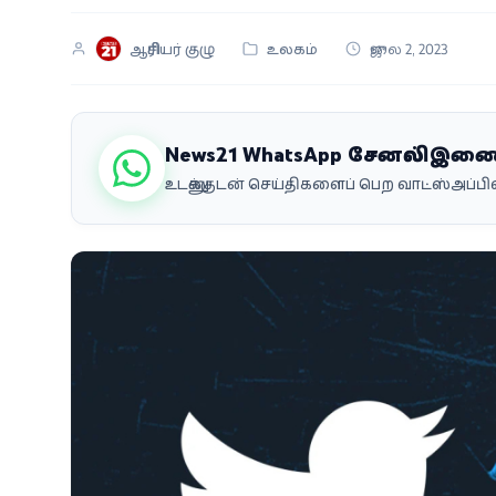
வீடியோ
ஆசிரியர் குழு
உலகம்
ஜுலை 2, 2023
வணிகம்
கட்டுரை
News21 WhatsApp சேனலில் இண
உடனுக்குடன் செய்திகளைப் பெற வாட்ஸ்அப்
வெப்ஸ்டோரி
தமிழ்