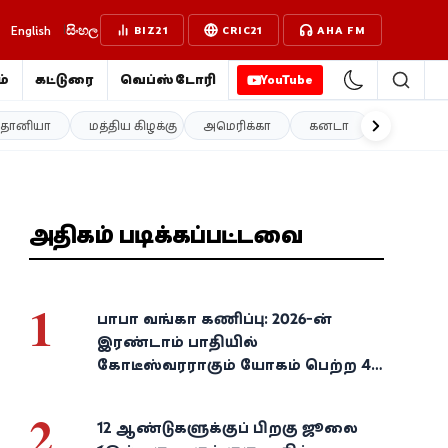
English
සිංහල
BIZ21
CRIC21
AHA FM
்
கட்டுரை
வெப்ஸ்டோரி
YouTube
த்தானியா
மத்திய கிழக்கு
அமெரிக்கா
கனடா
ஐரோப்பா
அதிகம் படிக்கப்பட்டவை
1
பாபா வங்கா கணிப்பு: 2026-ன்
இரண்டாம் பாதியில்
கோடீஸ்வரராகும் யோகம் பெற்ற 4
அதிர்ஷ்ட ராசிகள்!
2
12 ஆண்டுகளுக்குப் பிறகு ஜூலை