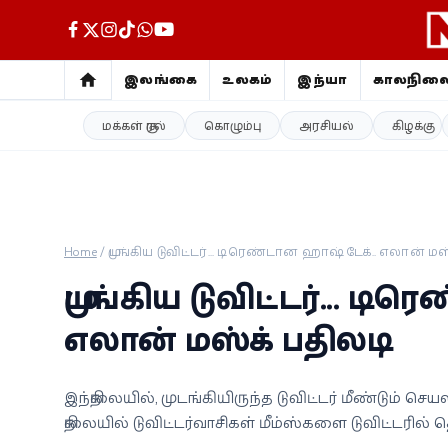
இலங்கை
உலகம்
இந்தியா
காலநில
மக்கள் குரல்
கொழும்பு
அரசியல்
கிழக்கு
இலங்கை
உலகம்
இந்தியா
Home
/
முடங்கிய டுவிட்டர்... டிரெண்டான ஹாஷ் டேக்.. எலான் மஸ
காலநிலை
முடங்கிய டுவிட்டர்... ட
விளையாட்டு
எலான் மஸ்க் பதிலடி
சினிமா
இந்நிலையில், முடங்கியிருந்த டுவிட்டர் மீண்டும் செயல
நிலையில் டுவிட்டர்வாசிகள் மீம்ஸ்களை டுவிட்டரில் 
ஜோதிடம்