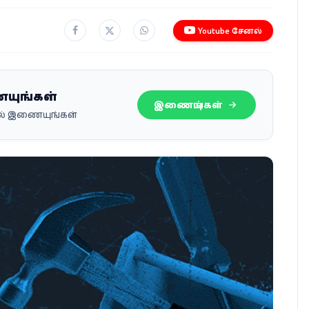
Youtube சேனல்
ையுங்கள்
இணையுங்கள்
பில் இணையுங்கள்