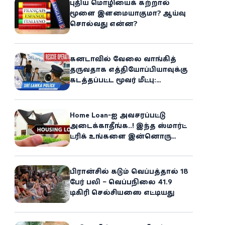
புதிய மொழியைக் கற்றால்
மூளை இளமையாகுமா? ஆய்வு
சொல்வது என்ன?
கனடாவில் வேலை வாங்கித்
தருவதாக எத்தியோப்பியாவுக்கு
கடத்தப்பட்ட மூவர் மீட்பு:
கிளிநொச்சி சந்தேகநபர் கைது!
Home Loan-ஐ அவசரப்பட்டு
அடைக்காதீங்க..! இந்த ஸ்மார்ட்
ட்ரிக் உங்களை இன்னொரு
சொத்தின்
உரிமையாளராக்கலாம்!
பிரான்சில் கடும் வெப்பத்தால் 18
பேர் பலி – வெப்பநிலை 41.9
டிகிரி செல்சியஸை எட்டியது