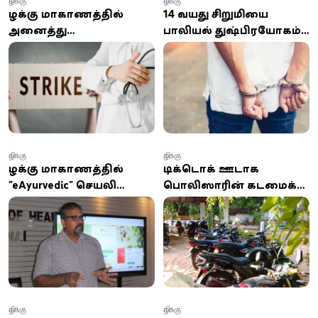
கிழக்கு
கிழக்கு
கிழக்கு மாகாணத்தில்
14 வயது சிறுமியை
அனைத்து
பாலியல் துஷ்பிரயோகம்
வைத்தியர்களும்
செய்த வழக்கில் மௌலவி
பணிநிறுத்தத்தில்
கைது
கிழக்கு
கிழக்கு
கிழக்கு மாகாணத்தில்
டிக்டொக் ஊடாக
"eAyurvedic" செயலி
பொலிஸாரின் கடமைக்கு
அறிமுகம்!
இடையூறு; இருவர் கைது!
கிழக்கு
கிழக்கு