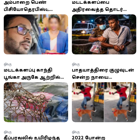
அம்பாறை பெண்
மட்டக்களப்பை
பிசியோதெரபிஸ்ட்
அதிரவைத்த தொடர்
மரணம்: காதலன்
கொலை-கொள்ளை:
எனக்கூறப்படும் நபர்
மயக்க மருந்து வழங்கிய
குறித்து தீவிர விசாரணை
முக்கிய சந்தேகநபர் கைது
கிழக்கு
கிழக்கு
மட்டக்களப்பு காந்தி
பாதயாத்திரை குழுவுடன்
பூங்கா அருகே ஆற்றில்
சென்ற நாயை
மிதந்த ஆணின் சடலம்
உதைத்துத் துன்புறுத்திய
மீட்பு
நபர் கைது
கிழக்கு
கிழக்கு
தீப்பரவலில் உயிரிழந்த
2022 போன்ற