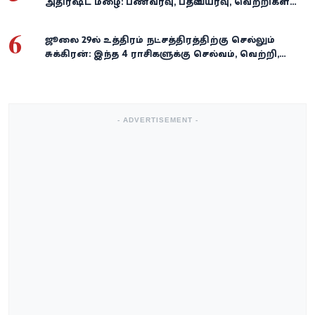
அதிர்ஷ்ட மழை: பணவரவு, பதவி உயர்வு, வெற்றிகள்
குவியும்!
6
ஜூலை 29-ல் உத்திரம் நட்சத்திரத்திற்கு செல்லும்
சுக்கிரன்: இந்த 4 ராசிகளுக்கு செல்வம், வெற்றி,
அதிர்ஷ்டம் கைகூடுமாம்!
- ADVERTISEMENT -