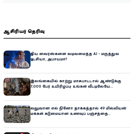
ஆசிரியர் தெரிவு
புதிய வைரஸ்களை வடிவமைத்த AI - மருத்துவ
புரட்சியா, அபாயமா?
இலங்கையில் காற்று மாசுபாட்டால் ஆண்டுக்கு
7,000 பேர் உயிரிழப்பு – உங்கள் வீட்டிலேயே
மறைந்திருக்கும் ஆபத்து!
வலுவான எல் நினோ தாக்கத்தால் 49 மில்லியன்
மக்கள் கடுமையான உணவுப் பஞ்சத்தை
எதிர்கொள்ளும் அபாயம் - உலக உணவுத் திட்டம்
எச்சரிக்கை!