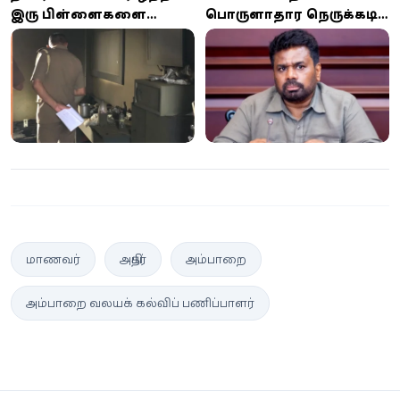
இரு பிள்ளைகளை
பொருளாதார நெருக்கடி
வைத்து பிச்சை எடுத்த
மீண்டும் ஏற்படாது –
தந்தையின் மோசடி
ஜனாதிபதி அநுர குமார
நாடகம் அம்பலம்!
திஸாநாயக்க உறுதி
மாணவர்
அதிபர்
அம்பாறை
அம்பாறை வலயக் கல்விப் பணிப்பாளர்