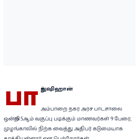
பா
றுக் ஷிஹான்
அம்பாறை நகர அரச பாடசாலை
ஒன்றில் 5ஆம் வகுப்பு படிக்கும் மாணவர்கள் 9 பேரை,
முழங்காலில் நிற்க வைத்து அதிபர் கடுமையாக
தாக்கியுள்ளார் என பெற்றோர்கள்