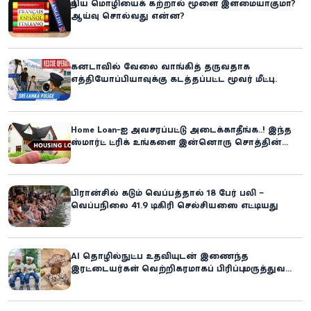
புதிய மொழியைக் கற்றால் மூளை இளமையாகுமா?
ஆய்வு சொல்வது என்ன?
கனடாவில் வேலை வாங்கித் தருவதாக
எத்தியோப்பியாவுக்கு கடத்தப்பட்ட மூவர் மீட்பு:
கிளிநொச்சி சந்தேகநபர் கைது!
Home Loan-ஐ அவசரப்பட்டு அடைக்காதீங்க..! இந்த
ஸ்மார்ட் ட்ரிக் உங்களை இன்னொரு சொத்தின்
உரிமையாளராக்கலாம்!
பிரான்சில் கடும் வெப்பத்தால் 18 பேர் பலி –
வெப்பநிலை 41.9 டிகிரி செல்சியஸை எட்டியது
AI தொழில்நுட்ப உதவியுடன் இணைந்த
இரட்டையர்கள் வெற்றிகரமாகப் பிரிப்பு: மருத்துவ
உலகில் புதிய சாதனை