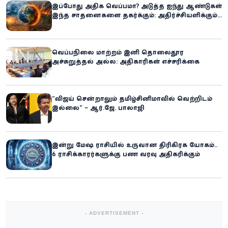
இப்போது அதிக வெப்பமா? அடுத்த ஐந்து ஆண்டுகள்
இந்த சாதனைகளை தகர்க்கும்: அதிர்ச்சியளிக்கும்
ஐ.நா.வின் எச்சரிக்கை
வெப்பநிலை மாற்றம் இனி தொலைதூர
அச்சுறுத்தல் அல்ல: அதிகாரிகள் எச்சரிக்கை
“விஜய் சென்றாலும் தமிழ்சினிமாவில் வெற்றிடம்
இல்லை” – ஆர்.ஜே. பாலாஜி
இன்று மேஷ ராசியில் உருவான திரிகிரக யோகம்..
6 ராசிக்காரர்களுக்கு பண வரவு அதிகரிக்கும்
- ADVERTISEMENT -