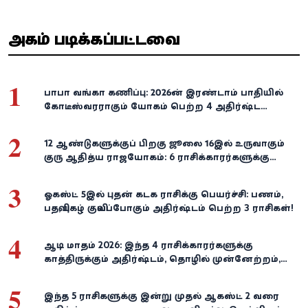
அதிகம் படிக்கப்பட்டவை
1
பாபா வங்கா கணிப்பு: 2026-ன் இரண்டாம் பாதியில்
கோடீஸ்வரராகும் யோகம் பெற்ற 4 அதிர்ஷ்ட
ராசிகள்!
2
12 ஆண்டுகளுக்குப் பிறகு ஜூலை 16இல் உருவாகும்
குரு ஆதித்ய ராஜயோகம்: 6 ராசிக்காரர்களுக்கு
பணம், வெற்றி குவியுமாம்!
3
ஓகஸ்ட் 5இல் புதன் கடக ராசிக்கு பெயர்ச்சி: பணம்,
பதவி, புகழ் குவியப்போகும் அதிர்ஷ்டம் பெற்ற 3 ராசிகள்!
4
ஆடி மாதம் 2026: இந்த 4 ராசிக்காரர்களுக்கு
காத்திருக்கும் அதிர்ஷ்டம், தொழில் முன்னேற்றம்,
நிதி வளர்ச்சி!
5
இந்த 5 ராசிகளுக்கு இன்று முதல் ஆகஸ்ட் 2 வரை