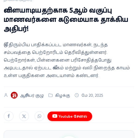
வீடியோ
விளையாடியதற்காக 5ஆம் வகுப்பு
மாணவர்களை கடுமையாக தாக்கிய
வணிகம்
அதிபர்!
கட்டுரை
வீடு திரும்பிய பாதிக்கப்பட்ட மாணவர்கள், நடந்த
சம்பவத்தை பெற்றோரிடம் தெரிவித்துள்ளனர்.
வெப்ஸ்டோரி
பெற்றோர்கள், பிள்ளைகளை பரிசோதித்தபோது
அடிபட்டதால் ஏற்பட்ட வீக்கம் மற்றும் வலி நிறைந்த காயம்
தமிழ்
உள்ள பகுதிகளை அடையாளம் கண்டனர்.
ஆசிரியர் குழு
கிழக்கு
மே 20, 2025
Youtube சேனல்