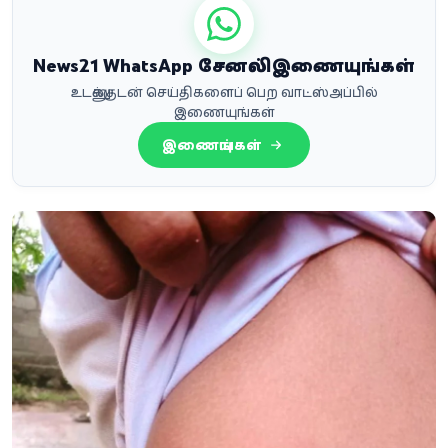
News21 WhatsApp சேனலில் இணையுங்கள்
உடனுக்குடன் செய்திகளைப் பெற வாட்ஸ்அப்பில்
இணையுங்கள்
இணையுங்கள்