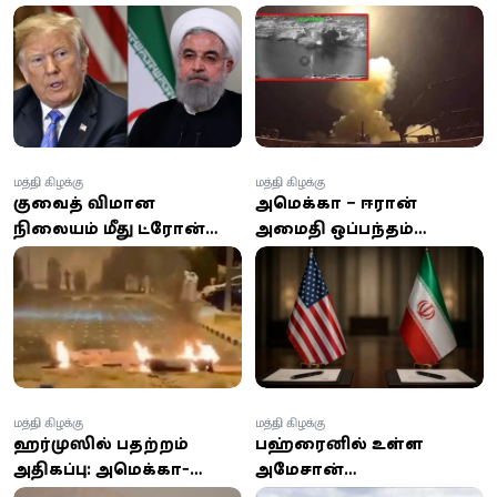
கூடுதல் நேரம்
கப்பல்கள் மீது ஈரான்
வழங்கியுள்ள அமெரிக்கா
ஏவுகணைத் தாக்குதல்:
இந்தியர் உயிரிழப்பு; 8 பேர்
காயம்!
மத்திய கிழக்கு
மத்திய கிழக்கு
குவைத் விமான
அமெரிக்கா – ஈரான்
நிலையம் மீது ட்ரோன்
அமைதி ஒப்பந்தம்
மற்றும் ஏவுகணைத்
வெள்ளிக்கிழமை
தாக்குதல்; விமானப்
சுவிட்சர்லாந்தில்
போக்குவரத்து
கையெழுத்து! போர்
இடைநிறுத்தம்!
முடிவுக்கு வருமா?
மத்திய கிழக்கு
மத்திய கிழக்கு
ஹர்முஸில் பதற்றம்
பஹ்ரைனில் உள்ள
அதிகரிப்பு: அமெரிக்கா-
அமேசான்
ஈரான் மோதல் தீவிரம் -
தரவுத்தளத்தின் மீது