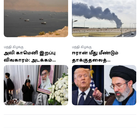
80 இலக்குகளை
ஏவுகணைத் தாக்குதல்:
குறிவைத்து பதிலடி
ஈரானின் இஸ்லாமிய
தாக்குதல்
புரட்சிகர காவல்படை
உரிமை கோரல்
மத்திய கிழக்கு
மத்திய கிழக்கு
அலி காமெனி இறப்பு
ஈரான் மீது மீண்டும்
விவகாரம்: அடக்கம்
தாக்குதலைத்
தாமதம் குறித்து
தொடங்கிய அமெரிக்கா -
வெளியான தகவல்கள் –
பேச்சுவார்த்தை
உண்மை என்ன?
முட்டுக்கட்டை