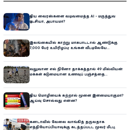
புதிய வைரஸ்களை வடிவமைத்த AI - மருத்துவ
புரட்சியா, அபாயமா?
இலங்கையில் காற்று மாசுபாட்டால் ஆண்டுக்கு
7,000 பேர் உயிரிழப்பு – உங்கள் வீட்டிலேயே
மறைந்திருக்கும் ஆபத்து!
வலுவான எல் நினோ தாக்கத்தால் 49 மில்லியன்
மக்கள் கடுமையான உணவுப் பஞ்சத்தை
எதிர்கொள்ளும் அபாயம் - உலக உணவுத் திட்டம்
எச்சரிக்கை!
புதிய மொழியைக் கற்றால் மூளை இளமையாகுமா?
ஆய்வு சொல்வது என்ன?
கனடாவில் வேலை வாங்கித் தருவதாக
எத்தியோப்பியாவுக்கு கடத்தப்பட்ட மூவர் மீட்பு: