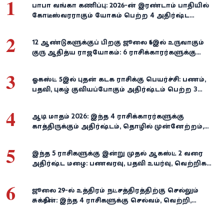
1
பாபா வங்கா கணிப்பு: 2026-ன் இரண்டாம் பாதியில்
கோடீஸ்வரராகும் யோகம் பெற்ற 4 அதிர்ஷ்ட
ராசிகள்!
2
12 ஆண்டுகளுக்குப் பிறகு ஜூலை 16இல் உருவாகும்
குரு ஆதித்ய ராஜயோகம்: 6 ராசிக்காரர்களுக்கு
பணம், வெற்றி குவியுமாம்!
3
ஓகஸ்ட் 5இல் புதன் கடக ராசிக்கு பெயர்ச்சி: பணம்,
பதவி, புகழ் குவியப்போகும் அதிர்ஷ்டம் பெற்ற 3
ராசிகள்!
4
ஆடி மாதம் 2026: இந்த 4 ராசிக்காரர்களுக்கு
காத்திருக்கும் அதிர்ஷ்டம், தொழில் முன்னேற்றம்,
நிதி வளர்ச்சி!
5
இந்த 5 ராசிகளுக்கு இன்று முதல் ஆகஸ்ட் 2 வரை
அதிர்ஷ்ட மழை: பணவரவு, பதவி உயர்வு, வெற்றிகள்
குவியும்!
6
ஜூலை 29-ல் உத்திரம் நட்சத்திரத்திற்கு செல்லும்
சுக்கிரன்: இந்த 4 ராசிகளுக்கு செல்வம், வெற்றி,
அதிர்ஷ்டம் கைகூடுமாம்!