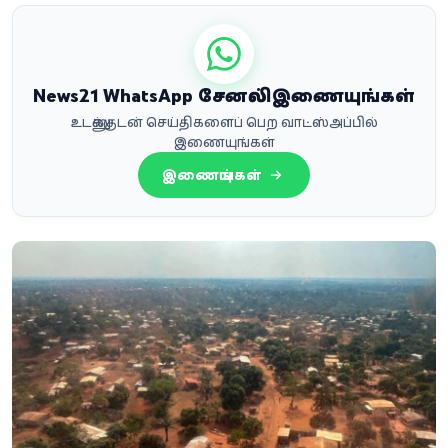
News21 WhatsApp சேனலில் இணையுங்கள்
உடனுக்குடன் செய்திகளைப் பெற வாட்ஸ்அப்பில்
இணையுங்கள்
இணையுங்கள்