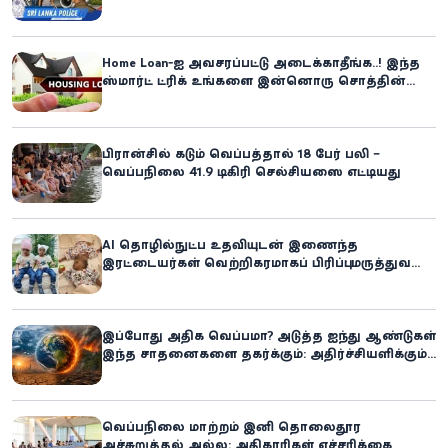
கிளிநொச்சி சந்தேகநபர் கைது!
Home Loan-ஐ அவசரப்பட்டு அடைக்காதீங்க..! இந்த
ஸ்மார்ட் ட்ரிக் உங்களை இன்னொரு சொத்தின்
உரிமையாளராக்கலாம்!
பிரான்சில் கடும் வெப்பத்தால் 18 பேர் பலி –
வெப்பநிலை 41.9 டிகிரி செல்சியஸை எட்டியது
AI தொழில்நுட்ப உதவியுடன் இணைந்த
இரட்டையர்கள் வெற்றிகரமாகப் பிரிப்பு: மருத்துவ
உலகில் புதிய சாதனை
இப்போது அதிக வெப்பமா? அடுத்த ஐந்து ஆண்டுகள்
இந்த சாதனைகளை தகர்க்கும்: அதிர்ச்சியளிக்கும்
ஐ.நா.வின் எச்சரிக்கை
வெப்பநிலை மாற்றம் இனி தொலைதூர
அச்சுறுத்தல் அல்ல: அதிகாரிகள் எச்சரிக்கை