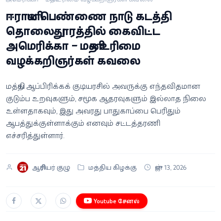
வீடியோ
ஈரானிய பெண்ணை நாடு கடத்தி
தொலைதூரத்தில் கைவிட்ட
வணிகம்
அமெரிக்கா – மனித உரிமை
வழக்கறிஞர்கள் கவலை
கட்டுரை
வெப்ஸ்டோரி
மத்திய ஆப்பிரிக்கக் குடியரசில் அவருக்கு எந்தவிதமான
குடும்ப உறவுகளும், சமூக ஆதரவுகளும் இல்லாத நிலை
உள்ளதாகவும், இது அவரது பாதுகாப்பை பெரிதும்
தமிழ்
ஆபத்துக்குள்ளாக்கும் எனவும் சட்டத்தரணி
எச்சரித்துள்ளார்.
ஆசிரியர் குழு
மத்திய கிழக்கு
ஜுன் 13, 2026
Youtube சேனல்