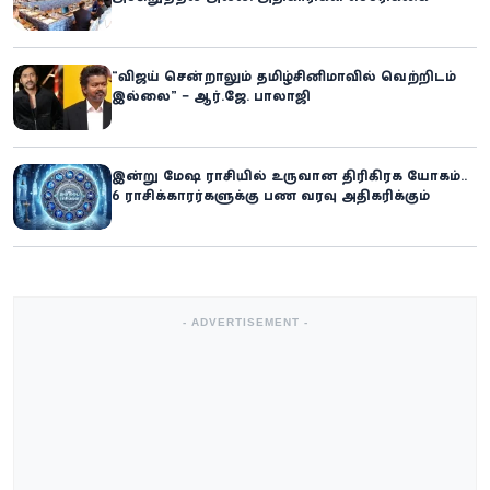
“விஜய் சென்றாலும் தமிழ்சினிமாவில் வெற்றிடம்
இல்லை” – ஆர்.ஜே. பாலாஜி
இன்று மேஷ ராசியில் உருவான திரிகிரக யோகம்..
6 ராசிக்காரர்களுக்கு பண வரவு அதிகரிக்கும்
- ADVERTISEMENT -