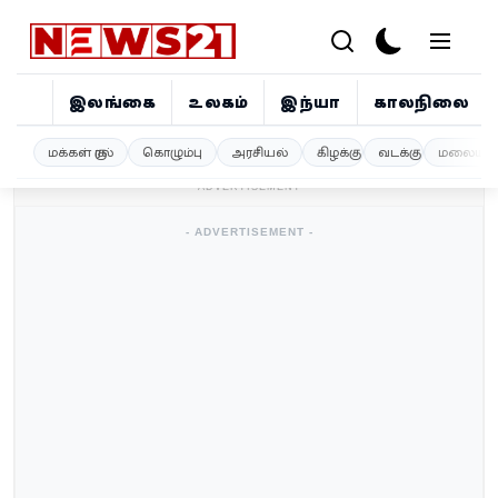
இலங்கை
உலகம்
இந்தியா
காலநிலை
இலங்கை
மக்கள் குரல்
கொழும்பு
அரசியல்
கிழக்கு
வடக்கு
மலையகம
- ADVERTISEMENT -
உலகம்
- ADVERTISEMENT -
இந்தியா
காலநிலை
விளையாட்டு
சினிமா
ஜோதிடம்