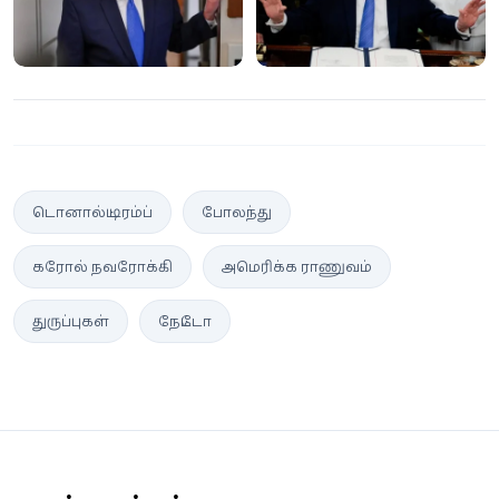
திரும்பிய டிரம்ப்!
டொனால்ட் டிரம்ப்
போலந்து
கரோல் நவரோக்கி
அமெரிக்க ராணுவம்
துருப்புகள்
நேட்டோ