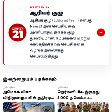
WRITTEN BY
ஆசிரியர் குழு
ஆசிரியர் குழு (Editorial Team) என்பது
News21 இன் செய்தியறை
→
அணியாகும். இந்தக் குழு
துல்லியமான, நம்பகமான மற்றும்
காலத்திற்கேற்ற செய்திகளை
வழங்க இணைந்து
செயல்படுகிறது.
இவற்றையும் படிக்கவும்
அமெரிக்கா
அமெரிக்கா
அமெரிக்க விசா
ஜெர்மனியில் இருந்து
விதிமுறைகளில் அதிரடி
5,000 அமெரிக்கப்
மாற்றம்: வெளிநாட்டு
படைகளை திரும்பப்
மாணவர்கள் மற்றும்
பெறுகிறது அமெரிக்கா