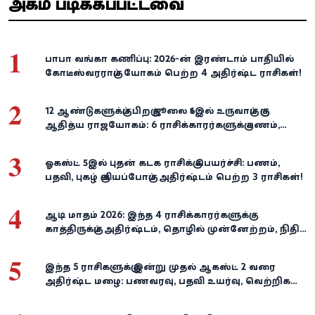
அதிகம் படிக்கப்பட்டவை
1
பாபா வங்கா கணிப்பு: 2026-ன் இரண்டாம் பாதியில்
கோடீஸ்வரராகும் யோகம் பெற்ற 4 அதிர்ஷ்ட ராசிகள்!
2
12 ஆண்டுகளுக்குப் பிறகு ஜூலை 16இல் உருவாகும் குரு
ஆதித்ய ராஜயோகம்: 6 ராசிக்காரர்களுக்கு பணம்,
வெற்றி குவியுமாம்!
3
ஓகஸ்ட் 5இல் புதன் கடக ராசிக்கு பெயர்ச்சி: பணம்,
பதவி, புகழ் குவியப்போகும் அதிர்ஷ்டம் பெற்ற 3 ராசிகள்!
4
ஆடி மாதம் 2026: இந்த 4 ராசிக்காரர்களுக்கு
காத்திருக்கும் அதிர்ஷ்டம், தொழில் முன்னேற்றம், நிதி
வளர்ச்சி!
5
இந்த 5 ராசிகளுக்கு இன்று முதல் ஆகஸ்ட் 2 வரை
அதிர்ஷ்ட மழை: பணவரவு, பதவி உயர்வு, வெற்றிகள்
குவியும்!