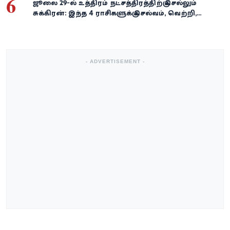
6
ஜூலை 29-ல் உத்திரம் நட்சத்திரத்திற்கு செல்லும்
சுக்கிரன்: இந்த 4 ராசிகளுக்கு செல்வம், வெற்றி,
அதிர்ஷ்டம் கைகூடுமாம்!
- ADVERTISEMENT -