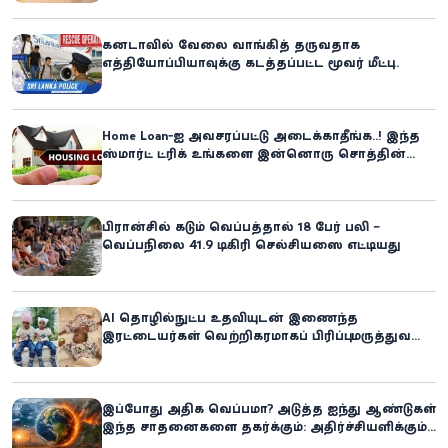
கனடாவில் வேலை வாங்கித் தருவதாக
எத்தியோப்பியாவுக்கு கடத்தப்பட்ட மூவர் மீட்பு:
கிளிநொச்சி சந்தேகநபர் கைது!
Home Loan-ஐ அவசரப்பட்டு அடைக்காதீங்க..! இந்த
ஸ்மார்ட் ட்ரிக் உங்களை இன்னொரு சொத்தின்
உரிமையாளராக்கலாம்!
பிரான்சில் கடும் வெப்பத்தால் 18 பேர் பலி –
வெப்பநிலை 41.9 டிகிரி செல்சியஸை எட்டியது
AI தொழில்நுட்ப உதவியுடன் இணைந்த
இரட்டையர்கள் வெற்றிகரமாகப் பிரிப்பு: மருத்துவ
உலகில் புதிய சாதனை
இப்போது அதிக வெப்பமா? அடுத்த ஐந்து ஆண்டுகள்
இந்த சாதனைகளை தகர்க்கும்: அதிர்ச்சியளிக்கும்
ஐ.நா.வின் எச்சரிக்கை