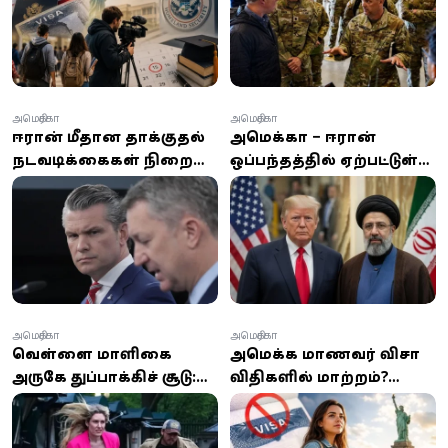
ஊடகவியலாளர்களுக்கு
புதிய கட்டுப்பாடுகள்
அமெரிக்கா
அமெரிக்கா
ஈரான் மீதான தாக்குதல்
அமெரிக்கா – ஈரான்
நடவடிக்கைகள் நிறைவு
ஒப்பந்தத்தில் ஏற்பட்டுள்ள
– ஹார்முஸ் ஜலசந்தியில்
சிக்கல்: அதிகாரிகள்
புதிய தாக்குதல்
வெளியிட்ட தகவல்
நடத்தினால் பேரழிவு
பதிலடி: மார்கோ ரூபியோ
எச்சரிக்கை
அமெரிக்கா
அமெரிக்கா
வெள்ளை மாளிகை
அமெரிக்க மாணவர் விசா
அருகே துப்பாக்கிச் சூடு:
விதிகளில் மாற்றம்?
அமெரிக்க தலைநகரில்
செப்டம்பர் 15-க்குள்
பரபரப்பு
திரும்ப வேண்டிய
அவசியம் ஏன்?