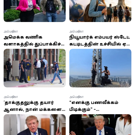
அமெரிக்கா
அமெரிக்கா
அமெரிக்க வணிக
நியூயார்க் எம்பயர் ஸ்டேட்
வளாகத்தில் துப்பாக்கிச்
கட்டிடத்தின் உச்சியில் ஏறி
சூடு: இருவர் உயிரிழப்பு -
காதலை சொல்லிய
சந்தேக நபர் கைது
இளைஞன்!
அமெரிக்கா
அமெரிக்கா
'தாக்குதலுக்கு தயார்
“எனக்கு பணவீக்கம்
ஆனால், நான் மக்களைக்
பிடிக்கும்” -
கொல்ல விரும்பவில்லை'
பத்திரிகையாளர்
– ஈரானுடன்
சந்திப்பில் டிரம்ப்
பேச்சுவார்த்தைக்கு
சொன்ன தகவல்