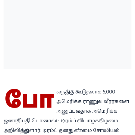
போ
லந்துக்கு கூடுதலாக 5,000
அமெரிக்க ராணுவ வீரர்களை
அனுப்புவதாக அமெரிக்க
ஜனாதிபதி டொனால்ட் டிரம்ப் வியாழக்கிழமை
அறிவித்துள்ளார். டிரம்ப் தனது உண்மை சோஷியல்