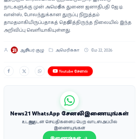
நாட்களுக்கு முன் அமெரிக்க துணை ஜனாதிபதி ஜே.டி.
வான்ஸ், போலந்துக்கான துருப்பு நிறுத்தம்
தாமதமாகியிருப்பதாகத் தெரிவித்திருந்த நிலையில் இந்த
அறிவிப்பு வெளியாகியுள்ளது.
ஆசிரியர் குழு
அமெரிக்கா
மே 22, 2026
Youtube சேனல்
News21 WhatsApp சேனலில் இணையுங்கள்
உடனுக்குடன் செய்திகளைப் பெற வாட்ஸ்அப்பில்
இணையுங்கள்
இணையுங்கள்