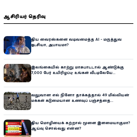
ஆசிரியர் தெரிவு
புதிய வைரஸ்களை வடிவமைத்த AI - மருத்துவ
புரட்சியா, அபாயமா?
இலங்கையில் காற்று மாசுபாட்டால் ஆண்டுக்கு
7,000 பேர் உயிரிழப்பு – உங்கள் வீட்டிலேயே
மறைந்திருக்கும் ஆபத்து!
வலுவான எல் நினோ தாக்கத்தால் 49 மில்லியன்
மக்கள் கடுமையான உணவுப் பஞ்சத்தை
எதிர்கொள்ளும் அபாயம் - உலக உணவுத் திட்டம்
எச்சரிக்கை!
புதிய மொழியைக் கற்றால் மூளை இளமையாகுமா?
ஆய்வு சொல்வது என்ன?