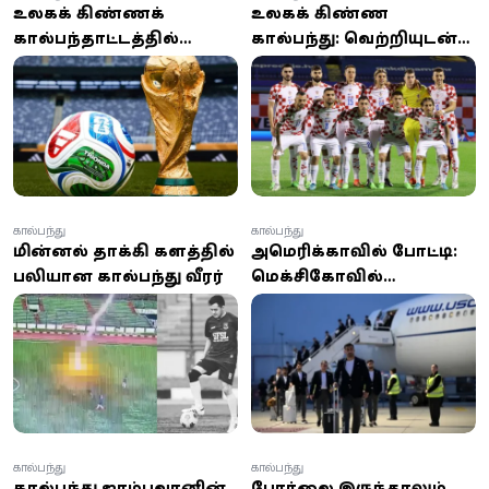
உலகக் கிண்ணக்
உலகக் கிண்ண
கால்பந்தாட்டத்தில்
கால்பந்து: வெற்றியுடன்
கலந்துகொள்ள ஈரான்
விடைபெற்ற அணி
அணி அமெரிக்கா
தலைவர்
செல்லுமா? இறுதி முடிவு
எப்போது?
கால்பந்து
கால்பந்து
மின்னல் தாக்கி களத்தில்
அமெரிக்காவில் போட்டி:
பலியான கால்பந்து வீரர்
மெக்சிகோவில்
தரையிறங்கியுள்ள
ஈரானின் உலகக்
கோப்பை கால்பந்து
அணி!
கால்பந்து
கால்பந்து
கால்பந்து ஜாம்பவானின்
போர்நிலை இருந்தாலும்