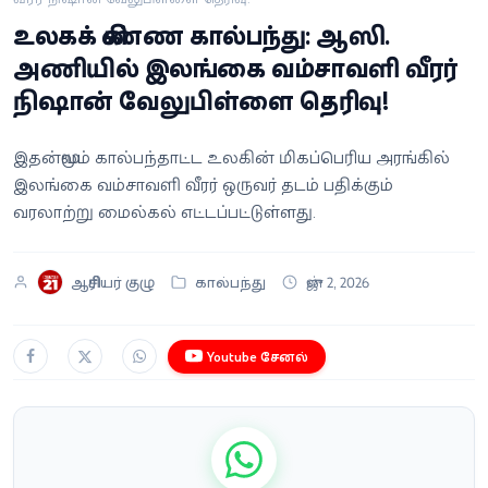
வீடியோ
உலகக் கிண்ண கால்பந்து: ஆஸி.
அணியில் இலங்கை வம்சாவளி வீரர்
வணிகம்
நிஷான் வேலுபிள்ளை தெரிவு!
கட்டுரை
இதன்மூலம் கால்பந்தாட்ட உலகின் மிகப்பெரிய அரங்கில்
இலங்கை வம்சாவளி வீரர் ஒருவர் தடம் பதிக்கும்
வெப்ஸ்டோரி
வரலாற்று மைல்கல் எட்டப்பட்டுள்ளது.
தமிழ்
ஆசிரியர் குழு
கால்பந்து
ஜுன் 2, 2026
Youtube சேனல்