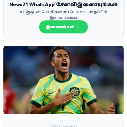
News21 WhatsApp சேனலில் இணையுங்கள்
உடனுக்குடன் செய்திகளைப் பெற வாட்ஸ்அப்பில்
இணையுங்கள்
இணையுங்கள்
- ADVERTISEMENT -