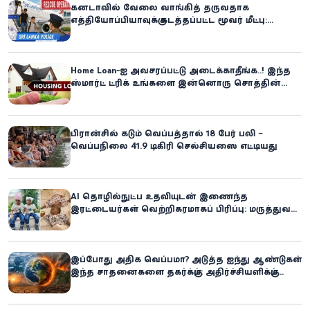
கனடாவில் வேலை வாங்கித் தருவதாக
எத்தியோப்பியாவுக்கு கடத்தப்பட்ட மூவர் மீட்பு:
கிளிநொச்சி சந்தேகநபர் கைது!
Home Loan-ஐ அவசரப்பட்டு அடைக்காதீங்க..! இந்த
ஸ்மார்ட் ட்ரிக் உங்களை இன்னொரு சொத்தின்
உரிமையாளராக்கலாம்!
பிரான்சில் கடும் வெப்பத்தால் 18 பேர் பலி –
வெப்பநிலை 41.9 டிகிரி செல்சியஸை எட்டியது
AI தொழில்நுட்ப உதவியுடன் இணைந்த
இரட்டையர்கள் வெற்றிகரமாகப் பிரிப்பு: மருத்துவ
உலகில் புதிய சாதனை
இப்போது அதிக வெப்பமா? அடுத்த ஐந்து ஆண்டுகள்
இந்த சாதனைகளை தகர்க்கும்: அதிர்ச்சியளிக்கும்
ஐ.நா.வின் எச்சரிக்கை