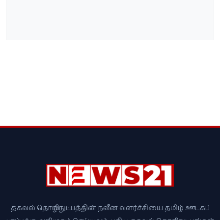
தகவல் தொழில்நுட்பத்தின் நவீன வளர்ச்சியை தமிழ் ஊடகப்