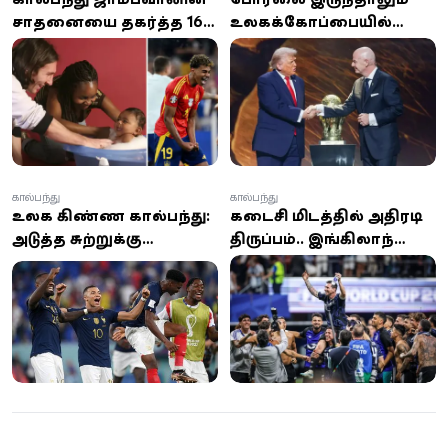
சாதனையை தகர்த்த 16
உலகக்கோப்பையில்
வயது வீரர்
ஈரான் அணிக்கு
அமெரிக்கா வரவேற்பு –
டொனால்ட் டிரம்ப்
கால்பந்து
கால்பந்து
உலக கிண்ண கால்பந்து:
கடைசி நிமிடத்தில் அதிரடி
அடுத்த சுற்றுக்கு
திருப்பம்.. இங்கிலாந்தை
முன்னேறியது பிரான்ஸ்
வீழ்த்தி உலகக்கோப்பை
இறுதிப்போட்டிக்குள்
நுழைந்த அர்ஜென்டினா