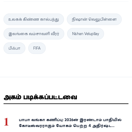
உலகக் கிண்ண கால்பந்து
நிஷான் வெலுபிள்ளை
இலங்கை வம்சாவளி வீரர்
Nishan Velupillay
பிஃபா
FIFA
அதிகம் படிக்கப்பட்டவை
1
பாபா வங்கா கணிப்பு: 2026-ன் இரண்டாம் பாதியில்
கோடீஸ்வரராகும் யோகம் பெற்ற 4 அதிர்ஷ்ட
ராசிகள்!