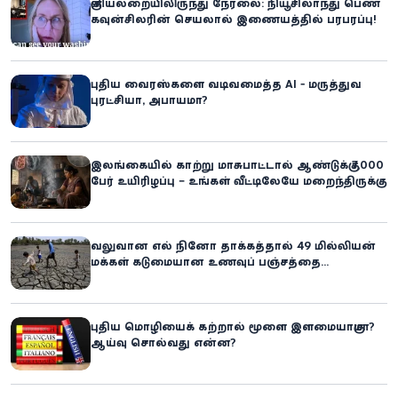
குளியலறையிலிருந்து நேரலை: நியூசிலாந்து பெண்
கவுன்சிலரின் செயலால் இணையத்தில் பரபரப்பு!
புதிய வைரஸ்களை வடிவமைத்த AI - மருத்துவ
புரட்சியா, அபாயமா?
இலங்கையில் காற்று மாசுபாட்டால் ஆண்டுக்கு 7,000
பேர் உயிரிழப்பு – உங்கள் வீட்டிலேயே மறைந்திருக்கும்
ஆபத்து!
வலுவான எல் நினோ தாக்கத்தால் 49 மில்லியன்
மக்கள் கடுமையான உணவுப் பஞ்சத்தை
எதிர்கொள்ளும் அபாயம் - உலக உணவுத் திட்டம்
எச்சரிக்கை!
புதிய மொழியைக் கற்றால் மூளை இளமையாகுமா?
ஆய்வு சொல்வது என்ன?