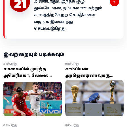
→
அணியாகும். இந்தக் குழு
துல்லியமான, நம்பகமான மற்றும்
காலத்திற்கேற்ற செய்திகளை
வழங்க இணைந்து
செயல்படுகிறது.
இவற்றையும் படிக்கவும்
கால்பந்து
கால்பந்து
சமநிலையில் முடிந்த
சாம்பியன்
அமெரிக்கா, வேல்ஸ்
அர்ஜென்டினாவுக்கு
இடையிலான போட்டி
கிடைத்த பரிசு எவ்வளவு
தெரியுமா?
கால்பந்து
கால்பந்து