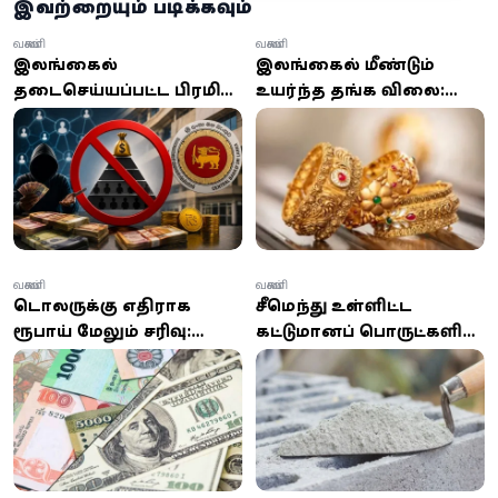
இவற்றையும் படிக்கவும்
வணிகம்
வணிகம்
இலங்கையில்
இலங்கையில் மீண்டும்
தடைசெய்யப்பட்ட பிரமிட்
உயர்ந்த தங்க விலை:
முதலீட்டு திட்டங்கள்:
இன்று மாலை
பட்டியலை வெளியிட்ட
வெளியான புதிய விலை
மத்திய வங்கி!
நிலவரம்
பொதுமக்களுக்கு அவசர
எச்சரிக்கை
வணிகம்
வணிகம்
டொலருக்கு எதிராக
சீமெந்து உள்ளிட்ட
ரூபாய் மேலும் சரிவு:
கட்டுமானப் பொருட்களின்
இன்று ஏற்பட்ட மாற்றம்!
விலை உயர்வு