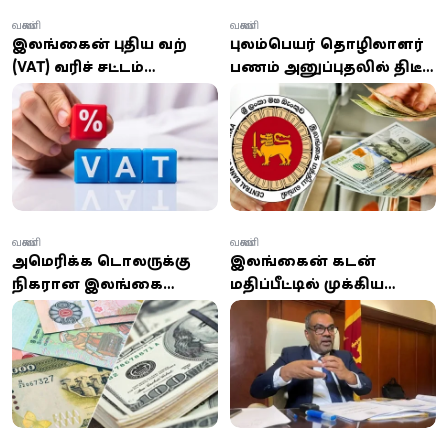
வணிகம்
வணிகம்
இலங்கையின் புதிய வற்
புலம்பெயர் தொழிலாளர்
(VAT) வரிச் சட்டம்
பணம் அனுப்புதலில் திடீர்
நடைமுறைக்கு வந்தது:
சரிவு: ஜூன் மாதத்தில் 152
வரம்பு மற்றும் டிஜிட்டல்
மில்லியன் டொலர்
சேவைகளில்
குறைவு!
மாற்றங்கள்!
வணிகம்
வணிகம்
அமெரிக்க டொலருக்கு
இலங்கையின் கடன்
நிகரான இலங்கை
மதிப்பீட்டில் முக்கிய
ரூபாயின் விலை வீழ்ச்சி:
முன்னேற்றம்...
இன்றைய நாணய
அரசாங்கம் கூறும்
மாற்று விகிதம்
வெற்றிக் காரணம்
என்ன?