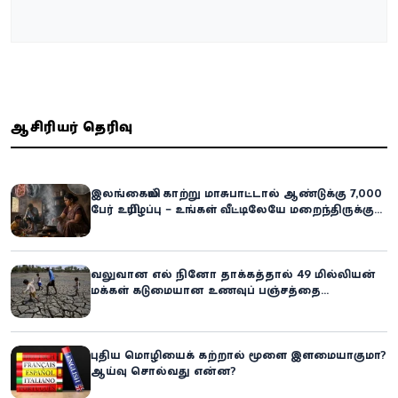
ஆசிரியர் தெரிவு
இலங்கையில் காற்று மாசுபாட்டால் ஆண்டுக்கு 7,000
பேர் உயிரிழப்பு – உங்கள் வீட்டிலேயே மறைந்திருக்கும்
ஆபத்து!
வலுவான எல் நினோ தாக்கத்தால் 49 மில்லியன்
மக்கள் கடுமையான உணவுப் பஞ்சத்தை
எதிர்கொள்ளும் அபாயம் - உலக உணவுத் திட்டம்
எச்சரிக்கை!
புதிய மொழியைக் கற்றால் மூளை இளமையாகுமா?
ஆய்வு சொல்வது என்ன?