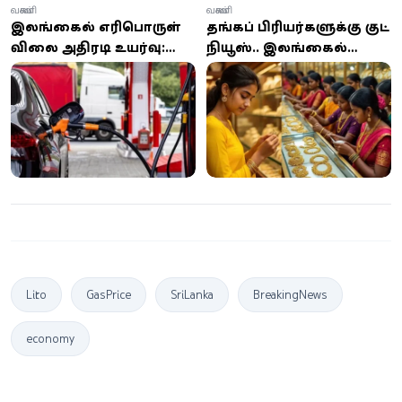
வணிகம்
வணிகம்
இலங்கையில் எரிபொருள்
தங்கப் பிரியர்களுக்கு குட்
விலை அதிரடி உயர்வு:
நியூஸ்.. இலங்கையில்
நள்ளிரவு முதல் புதிய
இன்று தங்க விலையில்
விலை அமல்
அதிரடி மாற்றம்
Litro
GasPrice
SriLanka
BreakingNews
economy