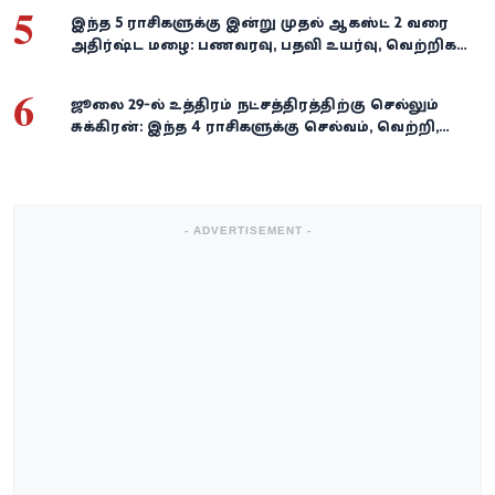
5
இந்த 5 ராசிகளுக்கு இன்று முதல் ஆகஸ்ட் 2 வரை
அதிர்ஷ்ட மழை: பணவரவு, பதவி உயர்வு, வெற்றிகள்
குவியும்!
6
ஜூலை 29-ல் உத்திரம் நட்சத்திரத்திற்கு செல்லும்
சுக்கிரன்: இந்த 4 ராசிகளுக்கு செல்வம், வெற்றி,
அதிர்ஷ்டம் கைகூடுமாம்!
- ADVERTISEMENT -