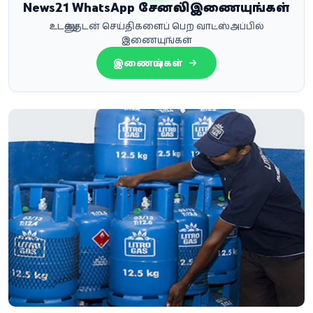
News21 WhatsApp சேனலில் இணையுங்கள்
உடனுக்குடன் செய்திகளைப் பெற வாட்ஸ்அப்பில்
இணையுங்கள்
இணையுங்கள்