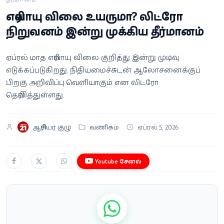
வீடியோ
எரிவாயு விலை உயருமா? லிட்ரோ
நிறுவனம் இன்று முக்கிய தீர்மானம்
வணிகம்
ஏப்ரல் மாத எரிவாயு விலை குறித்து இன்று முடிவு
கட்டுரை
எடுக்கப்படுகிறது. நிதியமைச்சுடன் ஆலோசனைக்குப்
பிறகு அறிவிப்பு வெளியாகும் என லிட்ரோ
வெப்ஸ்டோரி
தெரிவித்துள்ளது.
தமிழ்
ஆசிரியர் குழு
வணிகம்
ஏப்ரல் 5, 2026
Youtube சேனல்