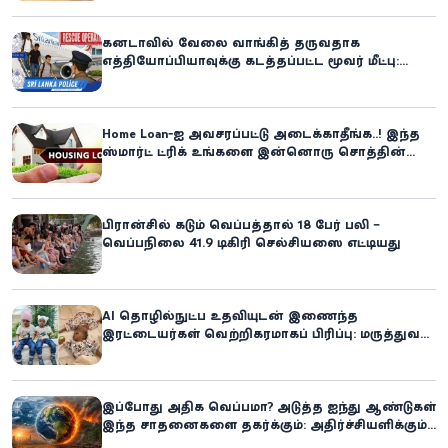
கனடாவில் வேலை வாங்கித் தருவதாக
எத்தியோப்பியாவுக்கு கடத்தப்பட்ட மூவர் மீட்பு:
கிளிநொச்சி சந்தேகநபர் கைது!
Home Loan-ஐ அவசரப்பட்டு அடைக்காதீங்க..! இந்த
ஸ்மார்ட் ட்ரிக் உங்களை இன்னொரு சொத்தின்
உரிமையாளராக்கலாம்!
பிரான்சில் கடும் வெப்பத்தால் 18 பேர் பலி –
வெப்பநிலை 41.9 டிகிரி செல்சியஸை எட்டியது
AI தொழில்நுட்ப உதவியுடன் இணைந்த
இரட்டையர்கள் வெற்றிகரமாகப் பிரிப்பு: மருத்துவ
உலகில் புதிய சாதனை
இப்போது அதிக வெப்பமா? அடுத்த ஐந்து ஆண்டுகள்
இந்த சாதனைகளை தகர்க்கும்: அதிர்ச்சியளிக்கும்
ஐ.நா.வின் எச்சரிக்கை