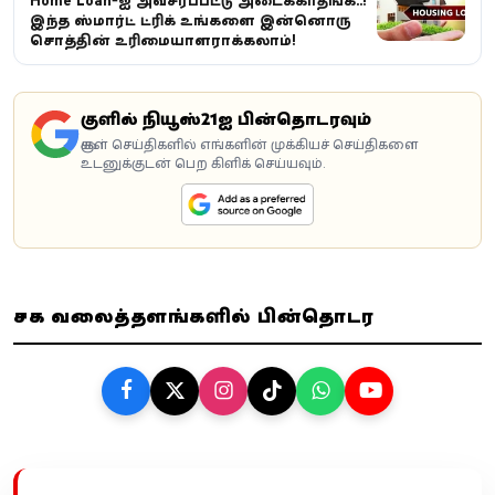
Home Loan-ஐ அவசரப்பட்டு அடைக்காதீங்க..!
இந்த ஸ்மார்ட் ட்ரிக் உங்களை இன்னொரு
சொத்தின் உரிமையாளராக்கலாம்!
கூகுளில் நியூஸ்21ஐ பின்தொடரவும்
கூகுள் செய்திகளில் எங்களின் முக்கியச் செய்திகளை
உடனுக்குடன் பெற கிளிக் செய்யவும்.
சமூக வலைத்தளங்களில் பின்தொடர