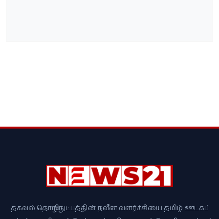
தகவல் தொழில்நுட்பத்தின் நவீன வளர்ச்சியை தமிழ் ஊடகப்