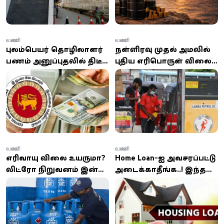
வணிகம்
வணிகம்
புலம்பெயர் தொழிலாளர்
நள்ளிரவு முதல் அமலில்
பணம் அனுப்புதலில் திடீர்
புதிய எரிபொருள் விலை:
சரிவு: ஜூன் மாதத்தில் 152
92 பெட்ரோல், டீசல்
மில்லியன் டொலர்
விலை குறைப்பு
குறைவு!
வணிகம்
வணிகம்
எரிவாயு விலை உயருமா?
Home Loan-ஐ அவசரப்பட்டு
லிட்ரோ நிறுவனம் இன்று
அடைக்காதீங்க..! இந்த
முக்கிய தீர்மானம்
ஸ்மார்ட் ட்ரிக் உங்களை
இன்னொரு சொத்தின்
உரிமையாளராக்கலாம்!