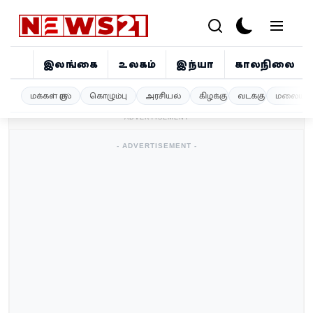
இலங்கை
உலகம்
இந்தியா
காலநிலை
இலங்கை
மக்கள் குரல்
கொழும்பு
அரசியல்
கிழக்கு
வடக்கு
மலையகம
- ADVERTISEMENT -
உலகம்
- ADVERTISEMENT -
இந்தியா
காலநிலை
விளையாட்டு
சினிமா
ஜோதிடம்