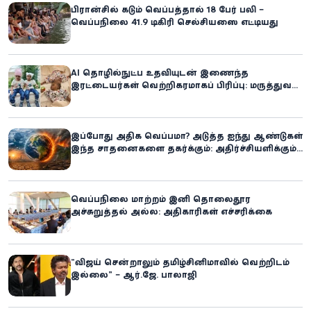
பிரான்சில் கடும் வெப்பத்தால் 18 பேர் பலி –
வெப்பநிலை 41.9 டிகிரி செல்சியஸை எட்டியது
AI தொழில்நுட்ப உதவியுடன் இணைந்த
இரட்டையர்கள் வெற்றிகரமாகப் பிரிப்பு: மருத்துவ
உலகில் புதிய சாதனை
இப்போது அதிக வெப்பமா? அடுத்த ஐந்து ஆண்டுகள்
இந்த சாதனைகளை தகர்க்கும்: அதிர்ச்சியளிக்கும்
ஐ.நா.வின் எச்சரிக்கை
வெப்பநிலை மாற்றம் இனி தொலைதூர
அச்சுறுத்தல் அல்ல: அதிகாரிகள் எச்சரிக்கை
“விஜய் சென்றாலும் தமிழ்சினிமாவில் வெற்றிடம்
இல்லை” – ஆர்.ஜே. பாலாஜி