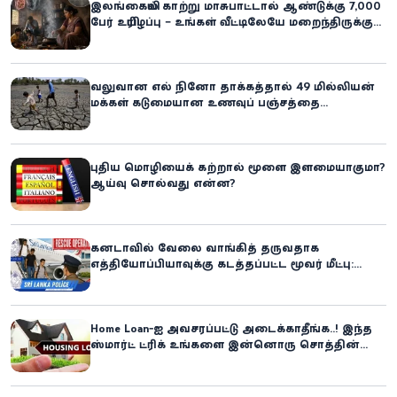
இலங்கையில் காற்று மாசுபாட்டால் ஆண்டுக்கு 7,000
பேர் உயிரிழப்பு – உங்கள் வீட்டிலேயே மறைந்திருக்கும்
ஆபத்து!
வலுவான எல் நினோ தாக்கத்தால் 49 மில்லியன்
மக்கள் கடுமையான உணவுப் பஞ்சத்தை
எதிர்கொள்ளும் அபாயம் - உலக உணவுத் திட்டம்
எச்சரிக்கை!
புதிய மொழியைக் கற்றால் மூளை இளமையாகுமா?
ஆய்வு சொல்வது என்ன?
கனடாவில் வேலை வாங்கித் தருவதாக
எத்தியோப்பியாவுக்கு கடத்தப்பட்ட மூவர் மீட்பு:
கிளிநொச்சி சந்தேகநபர் கைது!
Home Loan-ஐ அவசரப்பட்டு அடைக்காதீங்க..! இந்த
ஸ்மார்ட் ட்ரிக் உங்களை இன்னொரு சொத்தின்
உரிமையாளராக்கலாம்!