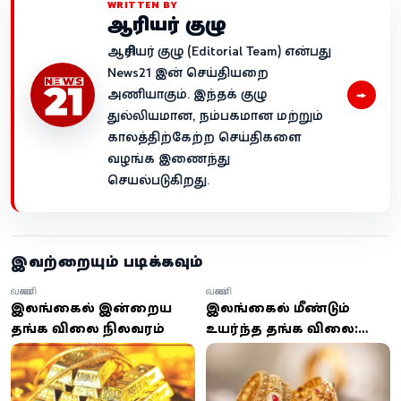
WRITTEN BY
ஆசிரியர் குழு
ஆசிரியர் குழு (Editorial Team) என்பது
News21 இன் செய்தியறை
→
அணியாகும். இந்தக் குழு
துல்லியமான, நம்பகமான மற்றும்
காலத்திற்கேற்ற செய்திகளை
வழங்க இணைந்து
செயல்படுகிறது.
இவற்றையும் படிக்கவும்
வணிகம்
வணிகம்
இலங்கையில் இன்றைய
இலங்கையில் மீண்டும்
தங்க விலை நிலவரம்
உயர்ந்த தங்க விலை:
இன்று மாலை
வெளியான புதிய விலை
நிலவரம்