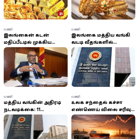
வணிகம்
வணிகம்
இலங்கையின் கடன்
இலங்கை மத்திய வங்கி
மதிப்பீட்டில் முக்கிய
வட்டி வீதங்களில்
முன்னேற்றம்...
மாற்றமில்லை;
அரசாங்கம் கூறும்
பொருளாதார சவால்கள்
வெற்றிக் காரணம்
குறித்து எச்சரிக்கை
என்ன?
வணிகம்
வணிகம்
மத்திய வங்கியின் அதிரடி
உலக சந்தையில் கச்சா
நடவடிக்கை: 11
எண்ணெய் விலை சரிவு:
நிறுவனங்களுக்கு ரூ.
ஒரு பீப்பாய் பிரெண்ட்
14.6 மில்லியன் அபராதம்!
87.88 டாலராக குறைவு