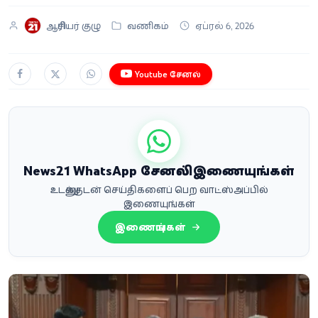
ஆசிரியர் குழு
வணிகம்
ஏப்ரல் 6, 2026
Youtube சேனல்
News21 WhatsApp சேனலில் இணையுங்கள்
உடனுக்குடன் செய்திகளைப் பெற வாட்ஸ்அப்பில்
இணையுங்கள்
இணையுங்கள்