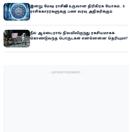
இன்று மேஷ ராசியில் உருவான திரிகிரக யோகம்.. 6
ராசிக்காரர்களுக்கு பண வரவு அதிகரிக்கும்
நீல் ஆம்ஸ்ட்ராங் நிலவிலிருந்து ரகசியமாகக்
கொண்டுவந்த பொருட்கள் என்னென்ன தெரியுமா?
- ADVERTISEMENT -