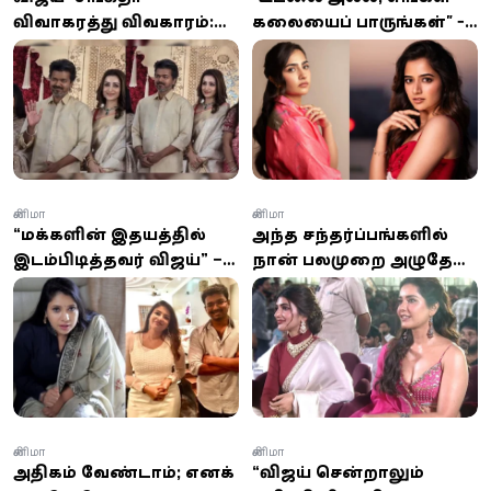
விவாகரத்து விவகாரம்:
கலையைப் பாருங்கள்" -
திரிஷாவுடன் விஜய்
அநாகரீக கேமரா
கலந்துகொண்ட திருமண
கோணங்களுக்கு எதிராகக்
நிகழ்ச்சி பேசுபொருள்
கன்னட நடிகைகள்
ஆவேசம்!
சினிமா
சினிமா
“மக்களின் இதயத்தில்
அந்த சந்தர்ப்பங்களில்
இடம்பிடித்தவர் விஜய்” –
நான் பலமுறை அழுதேன்
நடிகை சங்கவி
– நடிகை ஸ்ரீலீலா
நம்பிக்கை
வெளியிட்ட தகவல்
சினிமா
சினிமா
அதிகம் வேண்டாம்; எனக்கு
“விஜய் சென்றாலும்