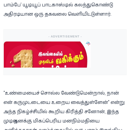
பாம்பே' யூடியூப் பாட்காஸ்டில் கலந்துகொண்டு
அதிரடியான ஒரு தகவலை வெளியிட்டுள்ளார்.
- ADVERTISEMENT -
"உண்மையைச் சொல்ல வேண்டுமென்றால், நான்
என் கருமுட்டையை உறைய வைத்துள்ளேன்" என்று
அந்த நிகழ்ச்சியில் கூறிய கிரித்தி சனோன், இந்த
முடிவு தனக்கு மிகப்பெரிய மனநிம்மதியை
அளித்ததாகவும், வாழ்க்கையில் ஒரு பாரம் இறங்கிய