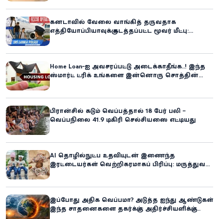
கனடாவில் வேலை வாங்கித் தருவதாக
எத்தியோப்பியாவுக்கு கடத்தப்பட்ட மூவர் மீட்பு:
கிளிநொச்சி சந்தேகநபர் கைது!
Home Loan-ஐ அவசரப்பட்டு அடைக்காதீங்க..! இந்த
ஸ்மார்ட் ட்ரிக் உங்களை இன்னொரு சொத்தின்
உரிமையாளராக்கலாம்!
பிரான்சில் கடும் வெப்பத்தால் 18 பேர் பலி –
வெப்பநிலை 41.9 டிகிரி செல்சியஸை எட்டியது
AI தொழில்நுட்ப உதவியுடன் இணைந்த
இரட்டையர்கள் வெற்றிகரமாகப் பிரிப்பு: மருத்துவ
உலகில் புதிய சாதனை
இப்போது அதிக வெப்பமா? அடுத்த ஐந்து ஆண்டுகள்
இந்த சாதனைகளை தகர்க்கும்: அதிர்ச்சியளிக்கும்
ஐ.நா.வின் எச்சரிக்கை