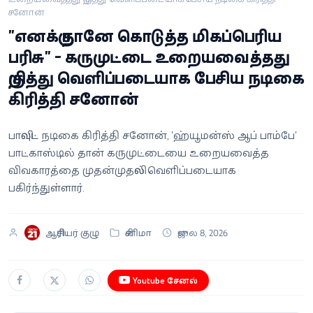
சனோன்
வீடியோ
"எனக்கு நானே கொடுத்த மிகப்பெரிய
வணிகம்
பரிசு" - கருமுட்டை உறையவைத்தது
குறித்து வெளிப்படையாக பேசிய நடிகை
கட்டுரை
கிரித்தி சனோன்
வெப்ஸ்டோரி
பாலிவுட் நடிகை கிரித்தி சனோன், 'ஹ்யூமன்ஸ் ஆப் பாம்பே'
பாட்காஸ்டில் தான் கருமுட்டையை உறையவைத்த
தமிழ்
விவகாரத்தை முதன்முதலில் வெளிப்படையாக
பகிர்ந்துள்ளார்.
ஆசிரியர் குழு
சினிமா
ஜுலை 8, 2026
Youtube சேனல்