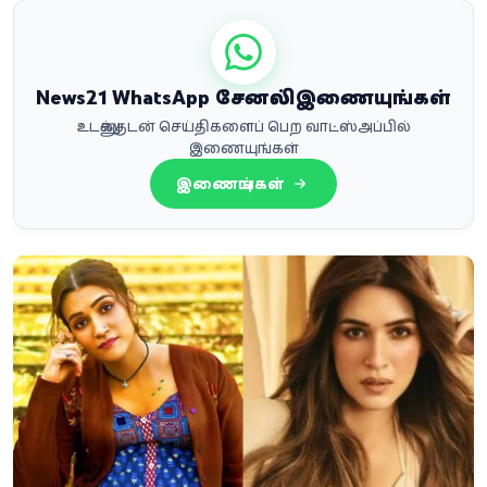
News21 WhatsApp சேனலில் இணையுங்கள்
உடனுக்குடன் செய்திகளைப் பெற வாட்ஸ்அப்பில்
இணையுங்கள்
இணையுங்கள்