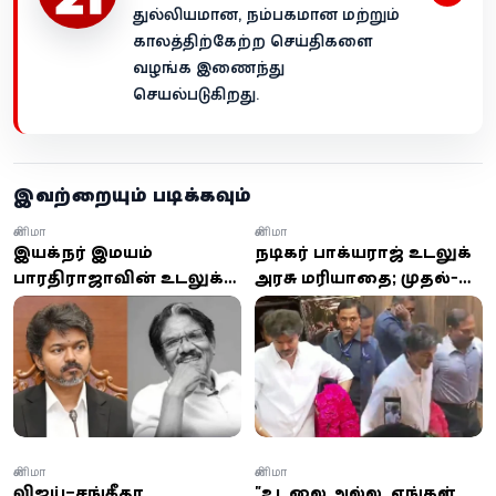
துல்லியமான, நம்பகமான மற்றும்
காலத்திற்கேற்ற செய்திகளை
வழங்க இணைந்து
செயல்படுகிறது.
இவற்றையும் படிக்கவும்
சினிமா
சினிமா
இயக்குநர் இமயம்
நடிகர் பாக்யராஜ் உடலுக்கு
பாரதிராஜாவின் உடலுக்கு
அரசு மரியாதை; முதல்-
அரச மரியாதை;
அமைச்சர் விஜய்
முதலமைச்சர் ஜோசப்
அறிவிப்பு
விஜய் நேரில் அஞ்சலி!
சினிமா
சினிமா
விஜய்–சங்கீதா
"உடலை அல்ல, எங்கள்