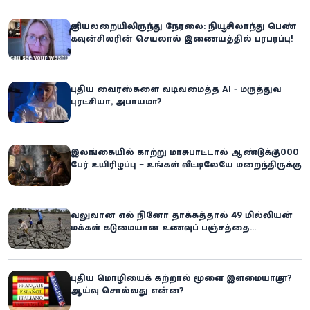
குளியலறையிலிருந்து நேரலை: நியூசிலாந்து பெண்
கவுன்சிலரின் செயலால் இணையத்தில் பரபரப்பு!
புதிய வைரஸ்களை வடிவமைத்த AI - மருத்துவ
புரட்சியா, அபாயமா?
இலங்கையில் காற்று மாசுபாட்டால் ஆண்டுக்கு 7,000
பேர் உயிரிழப்பு – உங்கள் வீட்டிலேயே மறைந்திருக்கும்
ஆபத்து!
வலுவான எல் நினோ தாக்கத்தால் 49 மில்லியன்
மக்கள் கடுமையான உணவுப் பஞ்சத்தை
எதிர்கொள்ளும் அபாயம் - உலக உணவுத் திட்டம்
எச்சரிக்கை!
புதிய மொழியைக் கற்றால் மூளை இளமையாகுமா?
ஆய்வு சொல்வது என்ன?