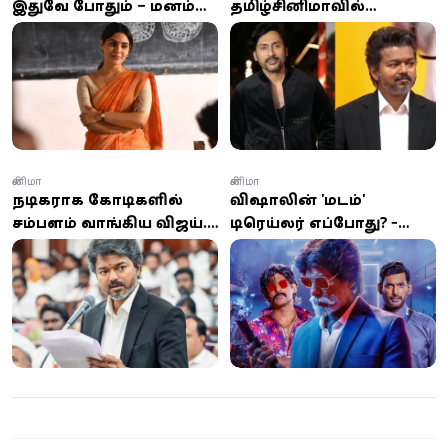
இதுவே போதும் – மனம்
தமிழ்சினிமாவில்
திறந்த சம்யுக்தா மேனன்
வெற்றிடம் இல்லை” –
ஆர்.ஜே. பாலாஜி
சினிமா
சினிமா
நடிகராக கோடிகளில்
விஷாலின் 'மகுடம்'
சம்பளம் வாங்கிய விஜய்...
டிரெய்லர் எப்போது? -
முதல்வராக பெறும்
வெளியானது
சம்பளம் எவ்வளவு?
அதிகாரப்பூர்வ அறிவிப்பு!