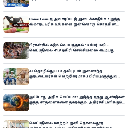
கிளிநொச்சி சந்தேகநபர் கைது!
Home Loan-ஐ அவசரப்பட்டு அடைக்காதீங்க..! இந்த
ஸ்மார்ட் ட்ரிக் உங்களை இன்னொரு சொத்தின்
உரிமையாளராக்கலாம்!
பிரான்சில் கடும் வெப்பத்தால் 18 பேர் பலி –
வெப்பநிலை 41.9 டிகிரி செல்சியஸை எட்டியது
AI தொழில்நுட்ப உதவியுடன் இணைந்த
இரட்டையர்கள் வெற்றிகரமாகப் பிரிப்பு: மருத்துவ
உலகில் புதிய சாதனை
இப்போது அதிக வெப்பமா? அடுத்த ஐந்து ஆண்டுகள்
இந்த சாதனைகளை தகர்க்கும்: அதிர்ச்சியளிக்கும்
ஐ.நா.வின் எச்சரிக்கை
வெப்பநிலை மாற்றம் இனி தொலைதூர