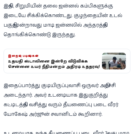
இதில், சிறுமியின் தலை ஜன்னல் கம்பிகளுக்கு
இடையே சிக்கிக்கொண்டது. குழந்தையின் உடல்
பகுதி மூன்றாவது மாடி ஜன்னலில் அந்தரத்தில்
தொங்கிக்கொண்டு இருந்தது.
இதையும் படியுங்கள்
உதயநிதி ஸ்டாலினை இன்றே விடுவிக்க
சென்னை உயர் நீதிமன்றம் அதிரடி உத்தரவு!
இதைப்பார்த்து குடியிருப்புவாசி ஒருவர் அதிர்ச்சி
அடைந்தார். அவர் உடனடியாக இதுகுறித்து
கட்டிடத்தில் வசித்து வரும் தீயணைப்பு படை வீரர்
யோகேஷ் அர்ஜூன் சவானிடம் கூறினார்.
உடனடியாக அந்த தீயணைப்பு படை வீரர் 3-வது மாடி