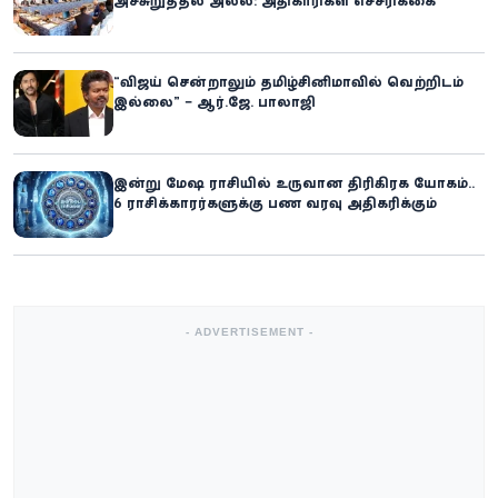
அச்சுறுத்தல் அல்ல: அதிகாரிகள் எச்சரிக்கை
“விஜய் சென்றாலும் தமிழ்சினிமாவில் வெற்றிடம்
இல்லை” – ஆர்.ஜே. பாலாஜி
இன்று மேஷ ராசியில் உருவான திரிகிரக யோகம்..
6 ராசிக்காரர்களுக்கு பண வரவு அதிகரிக்கும்
- ADVERTISEMENT -