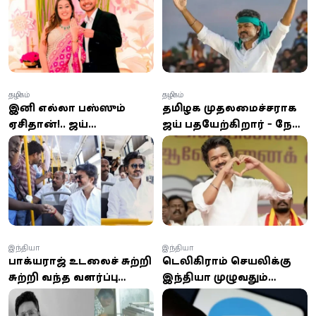
கொலை; பூனா
விஜய்...!
தொழிலதிபர் வழக்கில்
அதிர்ச்சி திருப்பம்
தமிழகம்
தமிழகம்
இனி எல்லா பஸ்ஸும்
தமிழக முதலமைச்சராக
ஏசிதான்!.. விஜய்
விஜய் பதவியேற்கிறார் - நேரு
சொல்லிட்டாரு!..
உள்விளையாட்டு அரங்கில்
அமைச்சர் சொன்ன
பலத்த பாதுகாப்பு
தகவல்!
இந்தியா
இந்தியா
பாக்யராஜ் உடலைச் சுற்றி
டெலிகிராம் செயலிக்கு
சுற்றி வந்த வளர்ப்பு
இந்தியா முழுவதும்
நாய்... கண்கலங்க
தற்காலிகத் தடை
வைத்த நெகிழ்ச்சி