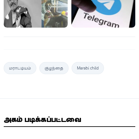
தருணம்
மராட்டியம்
குழந்தை
Marathi child
அதிகம் படிக்கப்பட்டவை