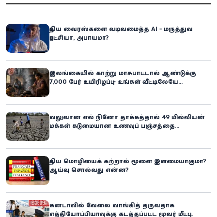
புதிய வைரஸ்களை வடிவமைத்த AI - மருத்துவ
புரட்சியா, அபாயமா?
இலங்கையில் காற்று மாசுபாட்டால் ஆண்டுக்கு
7,000 பேர் உயிரிழப்பு – உங்கள் வீட்டிலேயே
மறைந்திருக்கும் ஆபத்து!
வலுவான எல் நினோ தாக்கத்தால் 49 மில்லியன்
மக்கள் கடுமையான உணவுப் பஞ்சத்தை
எதிர்கொள்ளும் அபாயம் - உலக உணவுத் திட்டம்
எச்சரிக்கை!
புதிய மொழியைக் கற்றால் மூளை இளமையாகுமா?
ஆய்வு சொல்வது என்ன?
கனடாவில் வேலை வாங்கித் தருவதாக
எத்தியோப்பியாவுக்கு கடத்தப்பட்ட மூவர் மீட்பு: