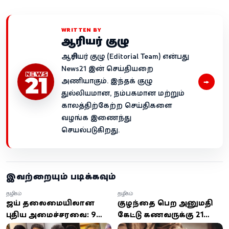
WRITTEN BY
ஆசிரியர் குழு
ஆசிரியர் குழு (Editorial Team) என்பது
News21 இன் செய்தியறை
→
அணியாகும். இந்தக் குழு
துல்லியமான, நம்பகமான மற்றும்
காலத்திற்கேற்ற செய்திகளை
வழங்க இணைந்து
செயல்படுகிறது.
இவற்றையும் படிக்கவும்
தமிழகம்
தமிழகம்
விஜய் தலைமையிலான
குழந்தை பெற அனுமதி
புதிய அமைச்சரவை: 9
கேட்டு கணவருக்கு 21
அமைச்சர்களின் முழு
நாள் பரோல் கோரிய