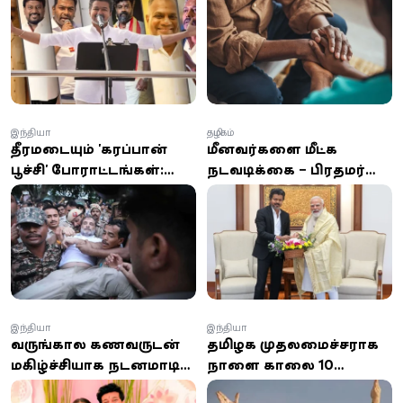
விவரங்கள்
பெண்.. நீதிமன்றம்
அதிரடி உத்தரவு
இந்தியா
தமிழகம்
தீவிரமடையும் 'கரப்பான்
மீனவர்களை மீட்க
பூச்சி' போராட்டங்கள்:
நடவடிக்கை – பிரதமர்
இந்திய எதிர்க்கட்சித்
மோடியிடம் முதல்-
தலைவர் ராகுல் காந்தி
அமைச்சர் விஜய் வைத்த
கைது!
முக்கிய கோரிக்கைகள்
இந்தியா
இந்தியா
வருங்கால கணவருடன்
தமிழக முதலமைச்சராக
மகிழ்ச்சியாக நடனமாடிய
நாளை காலை 10
சில மணி நேரங்களில்
மணிக்கு பதவியேற்கிறார்