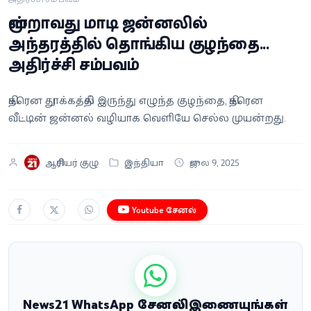
வீடியோ
மூன்றாவது மாடி ஜன்னலில்
அந்தரத்தில் தொங்கிய குழந்தை...
வணிகம்
அதிர்ச்சி சம்பவம்
கட்டுரை
திடீரென தூக்கத்தில் இருந்து எழுந்த குழந்தை, திடீரென
வீட்டின் ஜன்னல் வழியாக வெளியே செல்ல முயன்றது.
வெப்ஸ்டோரி
ஆசிரியர் குழு
இந்தியா
ஜுலை 9, 2025
தமிழ்
Youtube சேனல்
News21 WhatsApp சேனலில் இணையுங்கள்