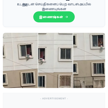
உடனுக்குடன் செய்திகளைப் பெற வாட்ஸ்அப்பில்
இணையுங்கள்
இணையுங்கள்
- ADVERTISEMENT -