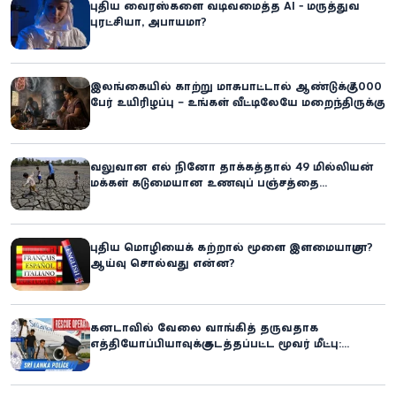
புதிய வைரஸ்களை வடிவமைத்த AI - மருத்துவ
புரட்சியா, அபாயமா?
இலங்கையில் காற்று மாசுபாட்டால் ஆண்டுக்கு 7,000
பேர் உயிரிழப்பு – உங்கள் வீட்டிலேயே மறைந்திருக்கும்
ஆபத்து!
வலுவான எல் நினோ தாக்கத்தால் 49 மில்லியன்
மக்கள் கடுமையான உணவுப் பஞ்சத்தை
எதிர்கொள்ளும் அபாயம் - உலக உணவுத் திட்டம்
எச்சரிக்கை!
புதிய மொழியைக் கற்றால் மூளை இளமையாகுமா?
ஆய்வு சொல்வது என்ன?
கனடாவில் வேலை வாங்கித் தருவதாக
எத்தியோப்பியாவுக்கு கடத்தப்பட்ட மூவர் மீட்பு:
கிளிநொச்சி சந்தேகநபர் கைது!