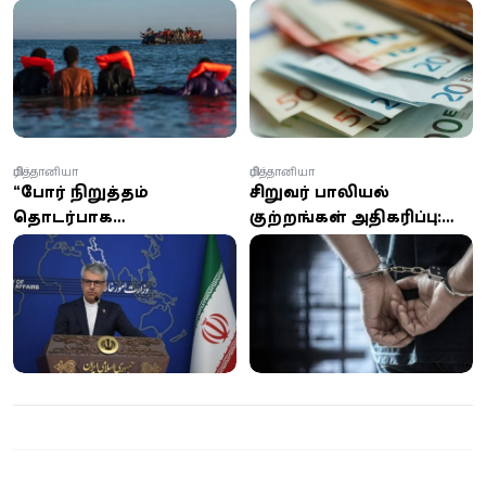
தஞ்சம் கோரிக்கை –
மோசடி – பெண்கள்
புதிய புள்ளிவிவரங்கள்
அதிகம் பாதிப்பு என
எச்சரிக்கை
பிரித்தானியா
பிரித்தானியா
“போர் நிறுத்தம்
சிறுவர் பாலியல்
தொடர்பாக
குற்றங்கள் அதிகரிப்பு:
அமெரிக்காவுடன் எந்த
பிரிட்டனில் மாதம் 1,000
பேச்சுவார்த்தையும்
பேர் கைது - என்.சி.ஏ (NCA)
இடம்பெறவில்லை” -
எச்சரிக்கை
ஈரான் அதிரடி