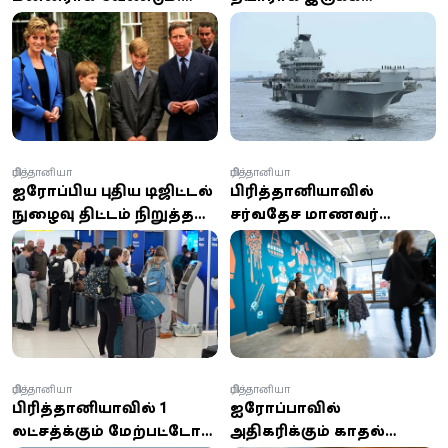
இளவரசி டயானா
வேண்டும் – மியூனிக்
வைத்திருந்த திட்டம்;
மாநாட்டில் கியர்
நண்பர் சொன்ன தகவல்
ஸ்டார்மர் எச்சரிக்கை
பிரித்தானியா
பிரித்தானியா
ஐரோப்பிய புதிய டிஜிட்டல்
பிரித்தானியாவில்
நுழைவு திட்டம் நிறுத்த
சர்வதேச மாணவர்
கோரிக்கை – விமானத்
சேர்க்கை சரிவு – புதிய
துறை எச்சரிக்கை
குடியேற்ற
கொள்கையால்
ஏற்பட்டுள்ள தாக்கம்
பிரித்தானியா
பிரித்தானியா
பிரித்தானியாவில் 1
ஐரோப்பாவில்
லட்சத்துக்கும் மேற்பட்டோர்
அதிகரிக்கும் காதல்