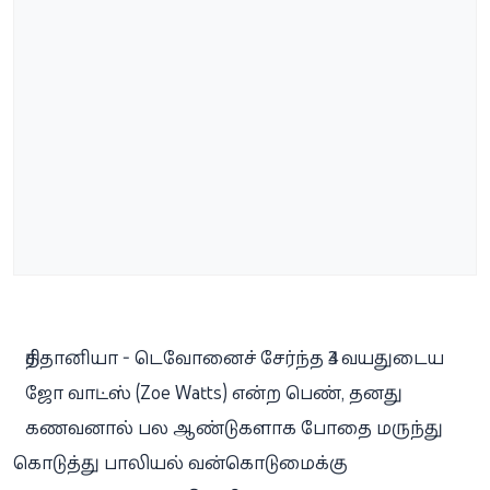
ரித்தானியா - டெவோனைச் சேர்ந்த 43 வயதுடைய
ஜோ வாட்ஸ் (Zoe Watts) என்ற பெண், தனது
கணவனால் பல ஆண்டுகளாக போதை மருந்து
கொடுத்து பாலியல் வன்கொடுமைக்கு