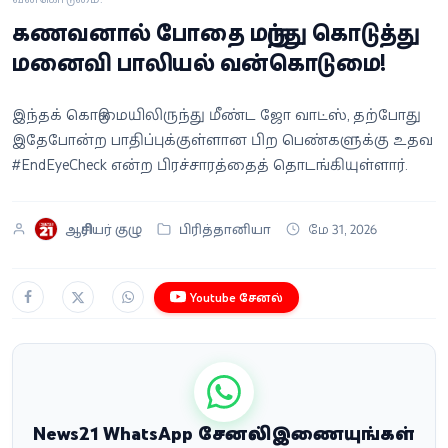
வீடியோ
கணவனால் போதை மருந்து கொடுத்து
மனைவி பாலியல் வன்கொடுமை!
வணிகம்
இந்தக் கொடுமையிலிருந்து மீண்ட ஜோ வாட்ஸ், தற்போது
கட்டுரை
இதேபோன்ற பாதிப்புக்குள்ளான பிற பெண்களுக்கு உதவ
#EndEyeCheck என்ற பிரச்சாரத்தைத் தொடங்கியுள்ளார்.
வெப்ஸ்டோரி
ஆசிரியர் குழு
பிரித்தானியா
மே 31, 2026
தமிழ்
Youtube சேனல்
News21 WhatsApp சேனலில் இணையுங்கள்