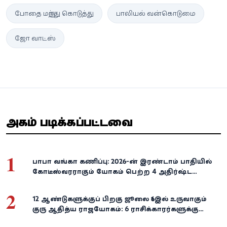
போதை மருந்து கொடுத்து
பாலியல் வன்கொடுமை
ஜோ வாட்ஸ்
அதிகம் படிக்கப்பட்டவை
1
பாபா வங்கா கணிப்பு: 2026-ன் இரண்டாம் பாதியில்
கோடீஸ்வரராகும் யோகம் பெற்ற 4 அதிர்ஷ்ட
ராசிகள்!
2
12 ஆண்டுகளுக்குப் பிறகு ஜூலை 16இல் உருவாகும்
குரு ஆதித்ய ராஜயோகம்: 6 ராசிக்காரர்களுக்கு
பணம், வெற்றி குவியுமாம்!