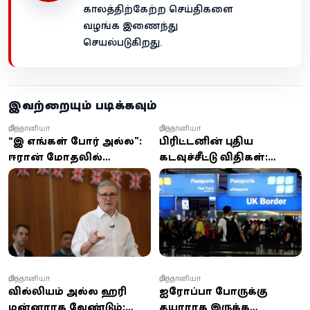
காலத்திற்கேற்ற செய்திகளை
வழங்க இணைந்து
செயல்படுகிறது.
இவற்றையும் படிக்கவும்
பிரித்தானியா
பிரித்தானியா
“இது எங்கள் போர் அல்ல”:
பிரிட்டனின் புதிய
ஈரான் மோதலில்
கடவுச்சீட்டு விதிகள்:
தலையிட பிரிட்டன் மறுப்பு
இரட்டை
– ஸ்டார்மர் உறுதி
குடியுரிமையாளர்களுக்கு
சிக்கல்
பிரித்தானியா
பிரித்தானியா
வில்லியம் அல்ல ஹரி
ஐரோப்பா போருக்கு
மன்னராக வேண்டும்:
தயாராக இருக்க