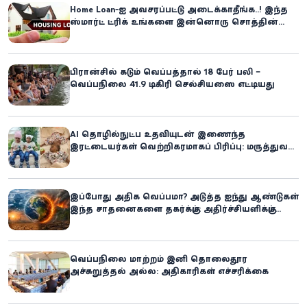
Home Loan-ஐ அவசரப்பட்டு அடைக்காதீங்க..! இந்த
ஸ்மார்ட் ட்ரிக் உங்களை இன்னொரு சொத்தின்
உரிமையாளராக்கலாம்!
பிரான்சில் கடும் வெப்பத்தால் 18 பேர் பலி –
வெப்பநிலை 41.9 டிகிரி செல்சியஸை எட்டியது
AI தொழில்நுட்ப உதவியுடன் இணைந்த
இரட்டையர்கள் வெற்றிகரமாகப் பிரிப்பு: மருத்துவ
உலகில் புதிய சாதனை
இப்போது அதிக வெப்பமா? அடுத்த ஐந்து ஆண்டுகள்
இந்த சாதனைகளை தகர்க்கும்: அதிர்ச்சியளிக்கும்
ஐ.நா.வின் எச்சரிக்கை
வெப்பநிலை மாற்றம் இனி தொலைதூர
அச்சுறுத்தல் அல்ல: அதிகாரிகள் எச்சரிக்கை