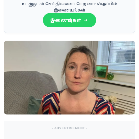
உடனுக்குடன் செய்திகளைப் பெற வாட்ஸ்அப்பில்
இணையுங்கள்
இணையுங்கள்
- ADVERTISEMENT -