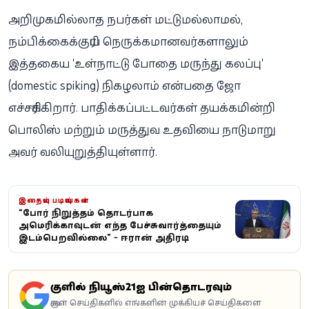
அறிமுகமில்லாத நபர்கள் மட்டுமல்லாமல்,
நம்பிக்கைக்குரிய நெருக்கமானவர்களாலும்
இத்தகைய 'உள்நாட்டு போதை மருந்து கலப்பு'
(domestic spiking) நிகழலாம் என்பதை ஜோ
எச்சரிக்கிறார். பாதிக்கப்பட்டவர்கள் தயக்கமின்றி
பொலிஸ் மற்றும் மருத்துவ உதவியை நாடுமாறு
அவர் வலியுறுத்தியுள்ளார்.
இதையும் படியுங்கள்
“போர் நிறுத்தம் தொடர்பாக
அமெரிக்காவுடன் எந்த பேச்சுவார்த்தையும்
இடம்பெறவில்லை” - ஈரான் அதிரடி
கூகுளில் நியூஸ்21ஐ பின்தொடரவும்
கூகுள் செய்திகளில் எங்களின் முக்கியச் செய்திகளை