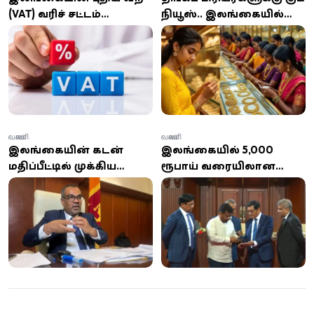
(VAT) வரிச் சட்டம்
நியூஸ்.. இலங்கையில்
நடைமுறைக்கு வந்தது:
இன்று தங்க விலையில்
வரம்பு மற்றும் டிஜிட்டல்
அதிரடி மாற்றம்
சேவைகளில் மாற்றங்கள்!
வணிகம்
வணிகம்
இலங்கையின் கடன்
இலங்கையில் 5,000
மதிப்பீட்டில் முக்கிய
ரூபாய் வரையிலான
முன்னேற்றம்...
கட்டணமில்லா QR
அரசாங்கம் கூறும்
பரிவர்த்தனை ஆரம்பம்
வெற்றிக் காரணம்
என்ன?