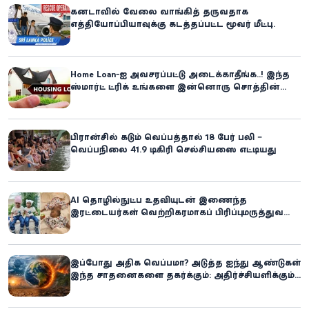
கனடாவில் வேலை வாங்கித் தருவதாக
எத்தியோப்பியாவுக்கு கடத்தப்பட்ட மூவர் மீட்பு:
கிளிநொச்சி சந்தேகநபர் கைது!
Home Loan-ஐ அவசரப்பட்டு அடைக்காதீங்க..! இந்த
ஸ்மார்ட் ட்ரிக் உங்களை இன்னொரு சொத்தின்
உரிமையாளராக்கலாம்!
பிரான்சில் கடும் வெப்பத்தால் 18 பேர் பலி –
வெப்பநிலை 41.9 டிகிரி செல்சியஸை எட்டியது
AI தொழில்நுட்ப உதவியுடன் இணைந்த
இரட்டையர்கள் வெற்றிகரமாகப் பிரிப்பு: மருத்துவ
உலகில் புதிய சாதனை
இப்போது அதிக வெப்பமா? அடுத்த ஐந்து ஆண்டுகள்
இந்த சாதனைகளை தகர்க்கும்: அதிர்ச்சியளிக்கும்
ஐ.நா.வின் எச்சரிக்கை