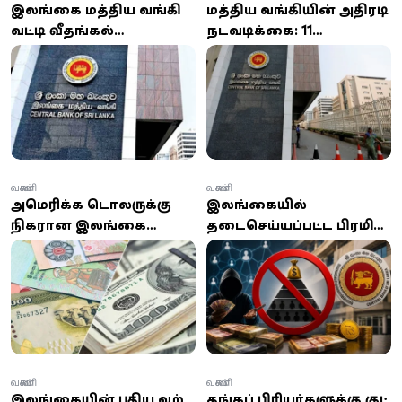
இலங்கை மத்திய வங்கி
மத்திய வங்கியின் அதிரடி
வட்டி வீதங்களில்
நடவடிக்கை: 11
மாற்றமில்லை;
நிறுவனங்களுக்கு ரூ.
பொருளாதார சவால்கள்
14.6 மில்லியன் அபராதம்!
குறித்து எச்சரிக்கை
வணிகம்
வணிகம்
அமெரிக்க டொலருக்கு
இலங்கையில்
நிகரான இலங்கை
தடைசெய்யப்பட்ட பிரமிட்
ரூபாயின் விலை வீழ்ச்சி:
முதலீட்டு திட்டங்கள்:
இன்றைய நாணய
பட்டியலை வெளியிட்ட
மாற்று விகிதம்
மத்திய வங்கி!
பொதுமக்களுக்கு அவசர
எச்சரிக்கை
வணிகம்
வணிகம்
இலங்கையின் புதிய வற்
தங்கப் பிரியர்களுக்கு குட்