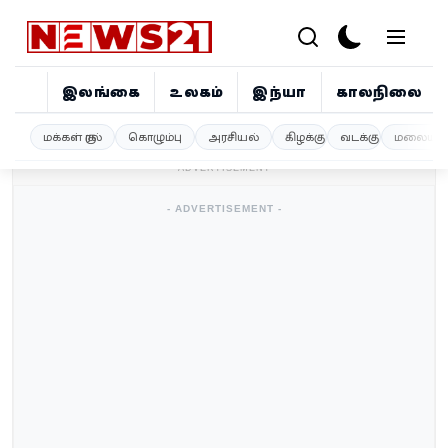
இலங்கை
உலகம்
இந்தியா
காலநிலை
இலங்கை
மக்கள் குரல்
கொழும்பு
அரசியல்
கிழக்கு
வடக்கு
மலையகம
- ADVERTISEMENT -
உலகம்
- ADVERTISEMENT -
இந்தியா
காலநிலை
விளையாட்டு
சினிமா
ஜோதிடம்