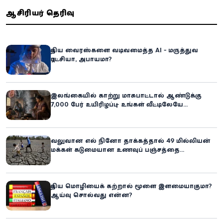
ஆசிரியர் தெரிவு
புதிய வைரஸ்களை வடிவமைத்த AI - மருத்துவ
புரட்சியா, அபாயமா?
இலங்கையில் காற்று மாசுபாட்டால் ஆண்டுக்கு
7,000 பேர் உயிரிழப்பு – உங்கள் வீட்டிலேயே
மறைந்திருக்கும் ஆபத்து!
வலுவான எல் நினோ தாக்கத்தால் 49 மில்லியன்
மக்கள் கடுமையான உணவுப் பஞ்சத்தை
எதிர்கொள்ளும் அபாயம் - உலக உணவுத் திட்டம்
எச்சரிக்கை!
புதிய மொழியைக் கற்றால் மூளை இளமையாகுமா?
ஆய்வு சொல்வது என்ன?