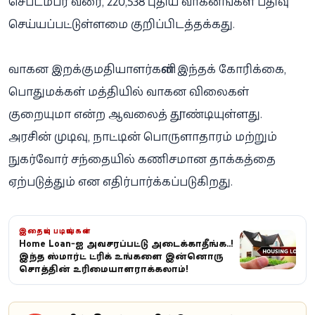
செப்டம்பர் வரை, 220,538 புதிய வாகனங்கள் பதிவு
செய்யப்பட்டுள்ளமை குறிப்பிடத்தக்கது.
வாகன இறக்குமதியாளர்களின் இந்தக் கோரிக்கை,
பொதுமக்கள் மத்தியில் வாகன விலைகள்
குறையுமா என்ற ஆவலைத் தூண்டியுள்ளது.
அரசின் முடிவு, நாட்டின் பொருளாதாரம் மற்றும்
நுகர்வோர் சந்தையில் கணிசமான தாக்கத்தை
ஏற்படுத்தும் என எதிர்பார்க்கப்படுகிறது.
இதையும் படியுங்கள்
Home Loan-ஐ அவசரப்பட்டு அடைக்காதீங்க..!
இந்த ஸ்மார்ட் ட்ரிக் உங்களை இன்னொரு
சொத்தின் உரிமையாளராக்கலாம்!