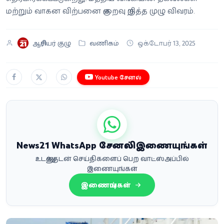
மற்றும் வாகன விற்பனை குறைவு குறித்த முழு விவரம்.
ஆசிரியர் குழு
வணிகம்
ஒக்டோபர் 13, 2025
Youtube சேனல்
News21 WhatsApp சேனலில் இணையுங்கள்
உடனுக்குடன் செய்திகளைப் பெற வாட்ஸ்அப்பில்
இணையுங்கள்
இணையுங்கள்