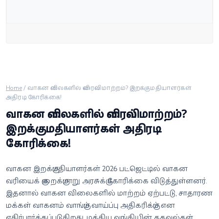
வீடியோ
வணிகம்
கட்டுரை
வெப்ஸ்டோரி
Home
/
வாகன விலைகளில் விரைவில் மாற்றம்? இறக்குமதியாளர்கள்
அதிரடி கோரிக்கை!
வாகன விலைகளில் விரைவில் மாற்றம்?
தமிழ்
இறக்குமதியாளர்கள் அதிரடி
கோரிக்கை!
வாகன இறக்குமதியாளர்கள் 2026 பட்ஜெட்டில் வாகன
வரியைக் குறைக்குமாறு அரசுக்கு கோரிக்கை விடுத்துள்ளனர்.
இதனால் வாகன விலைகளில் மாற்றம் ஏற்பட்டு, சாதாரண
மக்கள் வாகனம் வாங்கும் வாய்ப்பு அதிகரிக்கும் என
எதிர்பார்க்கப்படுகிறது. மத்திய வங்கியின் தகவல்கள்