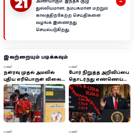
→
அணியாகும். இந்தக் குழு
துல்லியமான, நம்பகமான மற்றும்
காலத்திற்கேற்ற செய்திகளை
வழங்க இணைந்து
செயல்படுகிறது.
இவற்றையும் படிக்கவும்
வணிகம்
வணிகம்
நள்ளிரவு முதல் அமலில்
போர் நிறுத்த அறிவிப்பை
புதிய எரிபொருள் விலை:
தொடர்ந்து எண்ணெய்
92 பெட்ரோல், டீசல்
விலைகள் தொடர்ந்து
விலை குறைப்பு
சரிவு
வணிகம்
வணிகம்