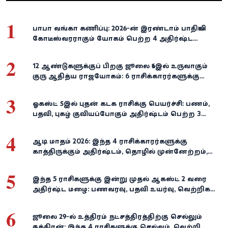
1
பாபா வங்கா கணிப்பு: 2026-ன் இரண்டாம் பாதியில்
கோடீஸ்வரராகும் யோகம் பெற்ற 4 அதிர்ஷ்ட
ராசிகள்!
2
12 ஆண்டுகளுக்குப் பிறகு ஜூலை 16இல் உருவாகும்
குரு ஆதித்ய ராஜயோகம்: 6 ராசிக்காரர்களுக்கு
பணம், வெற்றி குவியுமாம்!
3
ஓகஸ்ட் 5இல் புதன் கடக ராசிக்கு பெயர்ச்சி: பணம்,
பதவி, புகழ் குவியப்போகும் அதிர்ஷ்டம் பெற்ற 3
ராசிகள்!
4
ஆடி மாதம் 2026: இந்த 4 ராசிக்காரர்களுக்கு
காத்திருக்கும் அதிர்ஷ்டம், தொழில் முன்னேற்றம்,
நிதி வளர்ச்சி!
5
இந்த 5 ராசிகளுக்கு இன்று முதல் ஆகஸ்ட் 2 வரை
அதிர்ஷ்ட மழை: பணவரவு, பதவி உயர்வு, வெற்றிகள்
குவியும்!
6
ஜூலை 29-ல் உத்திரம் நட்சத்திரத்திற்கு செல்லும்
சுக்கிரன்: இந்த 4 ராசிகளுக்கு செல்வம், வெற்றி,