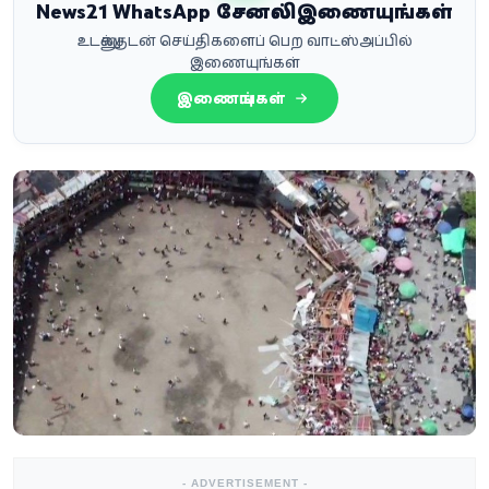
News21 WhatsApp சேனலில் இணையுங்கள்
உடனுக்குடன் செய்திகளைப் பெற வாட்ஸ்அப்பில்
இணையுங்கள்
இணையுங்கள்
- ADVERTISEMENT -