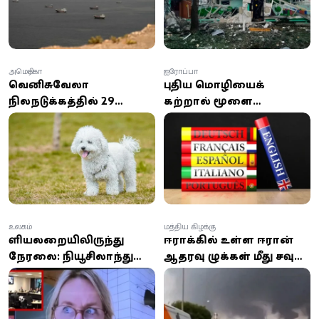
அமெரிக்கா
ஐரோப்பா
வெனிசுவேலா
புதிய மொழியைக்
நிலநடுக்கத்தில் 29
கற்றால் மூளை
நாட்கள் இடிபாடுகளில்
இளமையாகுமா? ஆய்வு
அதிசயமாக மீட்கப்பட்ட
சொல்வது என்ன?
நாய்!
உலகம்
மத்திய கிழக்கு
குளியலறையிலிருந்து
ஈராக்கில் உள்ள ஈரான்
நேரலை: நியூசிலாந்து
ஆதரவு குழுக்கள் மீது சவுதி
பெண் கவுன்சிலரின்
மற்றும் அமெரிக்கா
செயலால் இணையத்தில்
வான்வழித் தாக்குதல்
பரபரப்பு!