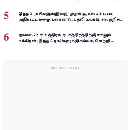
வளர்ச்சி!
5
இந்த 5 ராசிகளுக்கு இன்று முதல் ஆகஸ்ட் 2 வரை
அதிர்ஷ்ட மழை: பணவரவு, பதவி உயர்வு, வெற்றிகள்
குவியும்!
6
ஜூலை 29-ல் உத்திரம் நட்சத்திரத்திற்கு செல்லும்
சுக்கிரன்: இந்த 4 ராசிகளுக்கு செல்வம், வெற்றி,
அதிர்ஷ்டம் கைகூடுமாம்!
- ADVERTISEMENT -