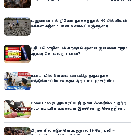
ஆபத்து!
வலுவான எல் நினோ தாக்கத்தால் 49 மில்லியன்
மக்கள் கடுமையான உணவுப் பஞ்சத்தை
எதிர்கொள்ளும் அபாயம் - உலக உணவுத் திட்டம்
எச்சரிக்கை!
புதிய மொழியைக் கற்றால் மூளை இளமையாகுமா?
ஆய்வு சொல்வது என்ன?
கனடாவில் வேலை வாங்கித் தருவதாக
எத்தியோப்பியாவுக்கு கடத்தப்பட்ட மூவர் மீட்பு:
கிளிநொச்சி சந்தேகநபர் கைது!
Home Loan-ஐ அவசரப்பட்டு அடைக்காதீங்க..! இந்த
ஸ்மார்ட் ட்ரிக் உங்களை இன்னொரு சொத்தின்
உரிமையாளராக்கலாம்!
பிரான்சில் கடும் வெப்பத்தால் 18 பேர் பலி –