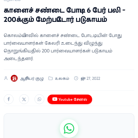
வீடியோ
காளைச் சண்டை போட்டி 6 பேர் பலி -
200க்கும் மேற்பட்டோர் படுகாயம்
வணிகம்
கொலம்பியாவில் காளைச் சண்டை போட்டியின் போது
கட்டுரை
பார்வையாளர்கள் கேலரி உடைந்து விழுந்து
நொறுங்கியதில் 200 பார்வையாளர்கள் படுகாயம்
வெப்ஸ்டோரி
அடைந்தனர்.
தமிழ்
ஆசிரியர் குழு
உலகம்
ஜுன் 27, 2022
Youtube சேனல்