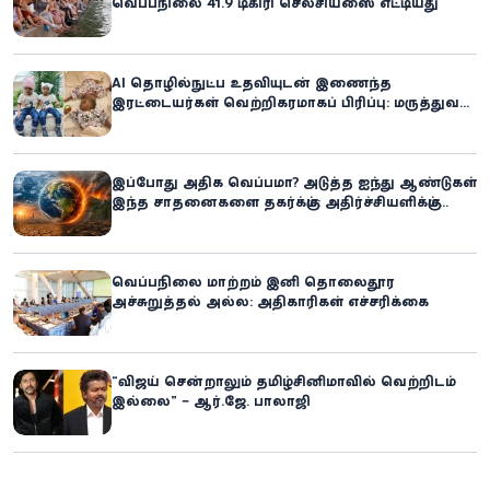
வெப்பநிலை 41.9 டிகிரி செல்சியஸை எட்டியது
AI தொழில்நுட்ப உதவியுடன் இணைந்த
இரட்டையர்கள் வெற்றிகரமாகப் பிரிப்பு: மருத்துவ
உலகில் புதிய சாதனை
இப்போது அதிக வெப்பமா? அடுத்த ஐந்து ஆண்டுகள்
இந்த சாதனைகளை தகர்க்கும்: அதிர்ச்சியளிக்கும்
ஐ.நா.வின் எச்சரிக்கை
வெப்பநிலை மாற்றம் இனி தொலைதூர
அச்சுறுத்தல் அல்ல: அதிகாரிகள் எச்சரிக்கை
“விஜய் சென்றாலும் தமிழ்சினிமாவில் வெற்றிடம்
இல்லை” – ஆர்.ஜே. பாலாஜி