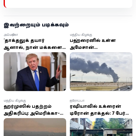
இவற்றையும் படிக்கவும்
அமெரிக்கா
மத்திய கிழக்கு
'தாக்குதலுக்கு தயார்
பஹ்ரைனில் உள்ள
ஆனால், நான் மக்களைக்
அமேசான்
கொல்ல விரும்பவில்லை'
தரவுத்தளத்தின் மீது
– ஈரானுடன்
ஏவுகணைத் தாக்குதல்:
பேச்சுவார்த்தைக்கு
ஈரானின் இஸ்லாமிய
திரும்பிய டிரம்ப்!
புரட்சிகர காவல்படை
உரிமை கோரல்
மத்திய கிழக்கு
ஐரோப்பா
ஹர்முஸில் பதற்றம்
ரஷியாவில் உக்ரைன்
அதிகரிப்பு: அமெரிக்கா-
டிரோன் தாக்குதல்: 7 பேர்
ஈரான் மோதல் தீவிரம் -
உயிரிழப்பு, 50-க்கும்
80 இலக்குகளை குறிவைத்து
மேற்பட்டோர் காயம்
பதிலடி தாக்குதல்