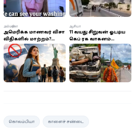
அமெரிக்கா
ஆசியா
அமெரிக்க மாணவர் விசா
11 வயது சிறுவன் ஓட்டிய
விதிகளில் மாற்றம்?
கெப் ரக வாகனம்
செப்டம்பர் 15-க்குள் திரும்ப
பௌத்தத் துறவிகள்
வேண்டிய அவசியம் ஏன்?
ஊர்வலத்தில் புகுந்து
விபத்து; 8 துறவிகள்
உயிரிழப்பு!
கொலம்பியா
காளைச் சண்டை