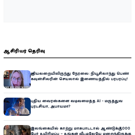
ஆசிரியர் தெரிவு
குளியலறையிலிருந்து நேரலை: நியூசிலாந்து பெண்
கவுன்சிலரின் செயலால் இணையத்தில் பரபரப்பு!
புதிய வைரஸ்களை வடிவமைத்த AI - மருத்துவ
புரட்சியா, அபாயமா?
இலங்கையில் காற்று மாசுபாட்டால் ஆண்டுக்கு 7,000
பேர் உயிரிழப்பு – உங்கள் வீட்டிலேயே மறைந்திருக்கும்