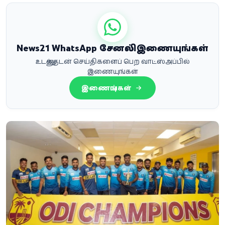
News21 WhatsApp சேனலில் இணையுங்கள்
உடனுக்குடன் செய்திகளைப் பெற வாட்ஸ்அப்பில்
இணையுங்கள்
இணையுங்கள்