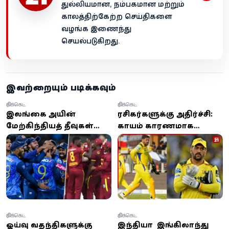
துல்லியமான, நம்பகமான மற்றும்
காலத்திற்கேற்ற செய்திகளை
வழங்க இணைந்து
செயல்படுகிறது.
இவற்றையும் படிக்கவும்
கிரிக்கெட்
கிரிக்கெட்
இலங்கை அணியின்
ரசிகர்களுக்கு அதிர்ச்சி:
மேற்கிந்தியத் தீவுகள்
காயம் காரணமாக
சுற்றுப்பயணம்:
ஐபிஎல் 2026 தொடக்கப்
அட்டவணை
போட்டிகளில் இருந்து
வெளியானது
தோனி விலகல்!
கிரிக்கெட்
கிரிக்கெட்
ஓய்வு வதந்திகளுக்கு
இந்தியா – இங்கிலாந்து