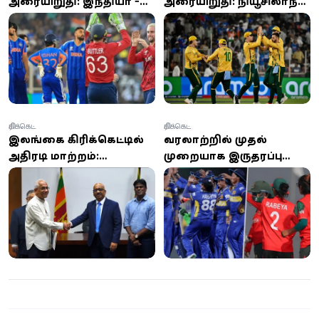
அரையிறுதி: இந்தியா -
அரையிறுதி: நியூசிலாந்து
இங்கிலாந்து இன்று
பந்துவீச்சு தேர்வு -
பலப்பரீட்சை
இறுதிப்போட்டிக்கு
முன்னேறுமா தென்
ஆப்பிரிக்கா?
கிரிக்கெட்
கிரிக்கெட்
இலங்கை கிரிக்கெட்டில்
வரலாற்றில் முதல்
அதிரடி மாற்றம்:
முறையாக இருதரப்பு
முன்னாள் எம்.பி. எரான்
தொடருக்காக, இலங்கை
விக்கிரமரத்ன
மகளிர் கிரிக்கெட் அணி
தலைமையில்
பங்களாதேஷ் பயணம்
இடைக்காலக் குழு
நியமனம்