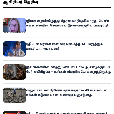
ஆசிரியர் தெரிவு
குளியலறையிலிருந்து நேரலை: நியூசிலாந்து பெண்
கவுன்சிலரின் செயலால் இணையத்தில் பரபரப்பு!
புதிய வைரஸ்களை வடிவமைத்த AI - மருத்துவ
புரட்சியா, அபாயமா?
இலங்கையில் காற்று மாசுபாட்டால் ஆண்டுக்கு 7,000
பேர் உயிரிழப்பு – உங்கள் வீட்டிலேயே மறைந்திருக்கும்
ஆபத்து!
வலுவான எல் நினோ தாக்கத்தால் 49 மில்லியன்
மக்கள் கடுமையான உணவுப் பஞ்சத்தை
எதிர்கொள்ளும் அபாயம் - உலக உணவுத் திட்டம்
எச்சரிக்கை!
புதிய மொழியைக் கற்றால் மூளை இளமையாகுமா?