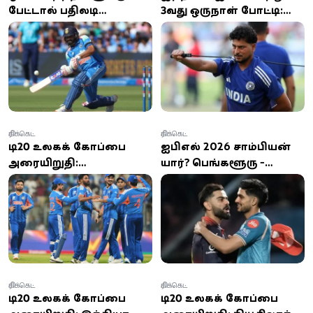
பேட்டால் பதிலடி
3வது ஒருநாள் போட்டி:
கொடுத்த ரோகித் சர்மா:
வாஷிங்டன் சுந்தர்
லார்ட்ஸில் வரலாற்று
விலகல், குல்தீப்
சதம் விளாசிய ஹிட்மேன்!
யாதவுக்கு வாய்ப்பு
கிரிக்கெட்
கிரிக்கெட்
டி20 உலகக் கோப்பை
ஐபிஎல் 2026 சாம்பியன்
அரையிறுதி:
யார்? பெங்களூரு -
இங்கிலாந்தை வீழ்த்தி
குஜராத் அணிகள் இன்று
இந்தியா
இறுதிப்போட்டியில்
இறுதிப்போட்டிக்கு
மோதல்
முன்னேற்றம் – புதிய
சாதனை
கிரிக்கெட்
கிரிக்கெட்
டி20 உலகக் கோப்பை
டி20 உலகக் கோப்பை