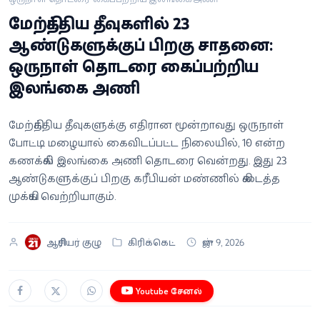
வீடியோ
மேற்கிந்திய தீவுகளில் 23
ஆண்டுகளுக்குப் பிறகு சாதனை:
வணிகம்
ஒருநாள் தொடரை கைப்பற்றிய
இலங்கை அணி
கட்டுரை
வெப்ஸ்டோரி
மேற்கிந்திய தீவுகளுக்கு எதிரான மூன்றாவது ஒருநாள்
போட்டி மழையால் கைவிடப்பட்ட நிலையில், 1-0 என்ற
கணக்கில் இலங்கை அணி தொடரை வென்றது. இது 23
தமிழ்
ஆண்டுகளுக்குப் பிறகு கரீபியன் மண்ணில் கிடைத்த
முக்கிய வெற்றியாகும்.
ஆசிரியர் குழு
கிரிக்கெட்
ஜுன் 9, 2026
Youtube சேனல்