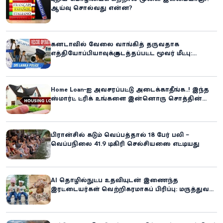
ஆய்வு சொல்வது என்ன?
கனடாவில் வேலை வாங்கித் தருவதாக
எத்தியோப்பியாவுக்கு கடத்தப்பட்ட மூவர் மீட்பு:
கிளிநொச்சி சந்தேகநபர் கைது!
Home Loan-ஐ அவசரப்பட்டு அடைக்காதீங்க..! இந்த
ஸ்மார்ட் ட்ரிக் உங்களை இன்னொரு சொத்தின்
உரிமையாளராக்கலாம்!
பிரான்சில் கடும் வெப்பத்தால் 18 பேர் பலி –
வெப்பநிலை 41.9 டிகிரி செல்சியஸை எட்டியது
AI தொழில்நுட்ப உதவியுடன் இணைந்த
இரட்டையர்கள் வெற்றிகரமாகப் பிரிப்பு: மருத்துவ
உலகில் புதிய சாதனை