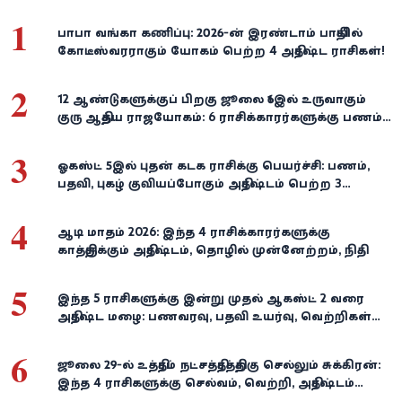
1
பாபா வங்கா கணிப்பு: 2026-ன் இரண்டாம் பாதியில்
கோடீஸ்வரராகும் யோகம் பெற்ற 4 அதிர்ஷ்ட ராசிகள்!
2
12 ஆண்டுகளுக்குப் பிறகு ஜூலை 16இல் உருவாகும்
குரு ஆதித்ய ராஜயோகம்: 6 ராசிக்காரர்களுக்கு பணம்,
வெற்றி குவியுமாம்!
3
ஓகஸ்ட் 5இல் புதன் கடக ராசிக்கு பெயர்ச்சி: பணம்,
பதவி, புகழ் குவியப்போகும் அதிர்ஷ்டம் பெற்ற 3
ராசிகள்!
4
ஆடி மாதம் 2026: இந்த 4 ராசிக்காரர்களுக்கு
காத்திருக்கும் அதிர்ஷ்டம், தொழில் முன்னேற்றம், நிதி
வளர்ச்சி!
5
இந்த 5 ராசிகளுக்கு இன்று முதல் ஆகஸ்ட் 2 வரை
அதிர்ஷ்ட மழை: பணவரவு, பதவி உயர்வு, வெற்றிகள்
குவியும்!
6
ஜூலை 29-ல் உத்திரம் நட்சத்திரத்திற்கு செல்லும் சுக்கிரன்:
இந்த 4 ராசிகளுக்கு செல்வம், வெற்றி, அதிர்ஷ்டம்
கைகூடுமாம்!