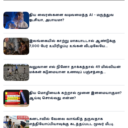
புதிய வைரஸ்களை வடிவமைத்த AI - மருத்துவ
புரட்சியா, அபாயமா?
இலங்கையில் காற்று மாசுபாட்டால் ஆண்டுக்கு
7,000 பேர் உயிரிழப்பு – உங்கள் வீட்டிலேயே
மறைந்திருக்கும் ஆபத்து!
வலுவான எல் நினோ தாக்கத்தால் 49 மில்லியன்
மக்கள் கடுமையான உணவுப் பஞ்சத்தை
எதிர்கொள்ளும் அபாயம் - உலக உணவுத் திட்டம்
எச்சரிக்கை!
புதிய மொழியைக் கற்றால் மூளை இளமையாகுமா?
ஆய்வு சொல்வது என்ன?
கனடாவில் வேலை வாங்கித் தருவதாக
எத்தியோப்பியாவுக்கு கடத்தப்பட்ட மூவர் மீட்பு: