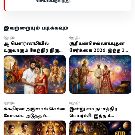
செயல்படுகிறது.
இவற்றையும் படிக்கவும்
ஜோதிடம்
ஜோதிடம்
ஆடி பௌர்ணமியில்
சூரியன்-செவ்வாய்-புதன்
உருவாகும் கேந்திர திருஷ்டி
சேர்க்கை 2026: இந்த 3
யோகம்: இந்த 4
ராசிகளுக்கு அதிர்ஷ்ட
ராசிக்காரர்களுக்கு
மழை? ராஜயோக
செல்வமும்
பலன்கள் இதோ!
முன்னேற்றமும் தேடி
வருமாம்!
ஜோதிடம்
ஜோதிடம்
சுக்கிரன் அருளால் செல்வ
இன்று எம நட்சத்திர
யோகம்.. அடுத்த 6
பெயர்ச்சி: இந்த 4
மாதங்களில் அதிர்ஷ்டம்
ராசிக்காரர்களின்
குவியும் 5 ராசிகள் யார்?
தலைவிதி மாறுமா?