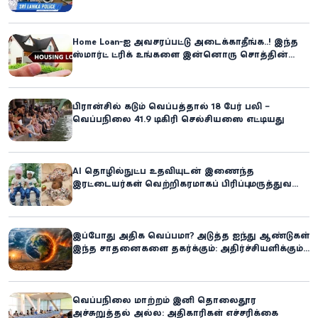
கிளிநொச்சி சந்தேகநபர் கைது!
Home Loan-ஐ அவசரப்பட்டு அடைக்காதீங்க..! இந்த
ஸ்மார்ட் ட்ரிக் உங்களை இன்னொரு சொத்தின்
உரிமையாளராக்கலாம்!
பிரான்சில் கடும் வெப்பத்தால் 18 பேர் பலி –
வெப்பநிலை 41.9 டிகிரி செல்சியஸை எட்டியது
AI தொழில்நுட்ப உதவியுடன் இணைந்த
இரட்டையர்கள் வெற்றிகரமாகப் பிரிப்பு: மருத்துவ
உலகில் புதிய சாதனை
இப்போது அதிக வெப்பமா? அடுத்த ஐந்து ஆண்டுகள்
இந்த சாதனைகளை தகர்க்கும்: அதிர்ச்சியளிக்கும்
ஐ.நா.வின் எச்சரிக்கை
வெப்பநிலை மாற்றம் இனி தொலைதூர
அச்சுறுத்தல் அல்ல: அதிகாரிகள் எச்சரிக்கை