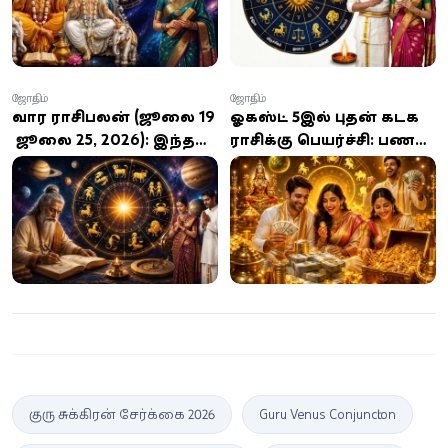
குவியுமாம்!
ஜோதிடம்
ஜோதிடம்
வார ராசிபலன் (ஜூலை 19
ஓகஸ்ட் 5இல் புதன் கடக
- ஜூலை 25, 2026): இந்த
ராசிக்கு பெயர்ச்சி: பணம்,
வாரம் எந்த ராசிக்கு
பதவி, புகழ்
அதிர்ஷ்டம்? யாருக்கு
குவியப்போகும்
பிரச்சனைகள் குறையும்?
அதிர்ஷ்டம் பெற்ற 3
ராசிகள்!
குரு சுக்கிரன் சேர்க்கை 2026
Guru Venus Conjunction