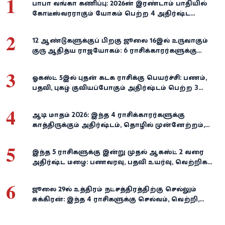
1
பாபா வங்கா கணிப்பு: 2026-ன் இரண்டாம் பாதியில்
கோடீஸ்வரராகும் யோகம் பெற்ற 4 அதிர்ஷ்ட
ராசிகள்!
2
12 ஆண்டுகளுக்குப் பிறகு ஜூலை 16இல் உருவாகும்
குரு ஆதித்ய ராஜயோகம்: 6 ராசிக்காரர்களுக்கு
பணம், வெற்றி குவியுமாம்!
3
ஓகஸ்ட் 5இல் புதன் கடக ராசிக்கு பெயர்ச்சி: பணம்,
பதவி, புகழ் குவியப்போகும் அதிர்ஷ்டம் பெற்ற 3
ராசிகள்!
4
ஆடி மாதம் 2026: இந்த 4 ராசிக்காரர்களுக்கு
காத்திருக்கும் அதிர்ஷ்டம், தொழில் முன்னேற்றம்,
நிதி வளர்ச்சி!
5
இந்த 5 ராசிகளுக்கு இன்று முதல் ஆகஸ்ட் 2 வரை
அதிர்ஷ்ட மழை: பணவரவு, பதவி உயர்வு, வெற்றிகள்
குவியும்!
6
ஜூலை 29-ல் உத்திரம் நட்சத்திரத்திற்கு செல்லும்
சுக்கிரன்: இந்த 4 ராசிகளுக்கு செல்வம், வெற்றி,
அதிர்ஷ்டம் கைகூடுமாம்!