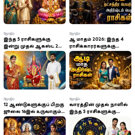
அதிர்ஷ்டமும் செல்வமும்
அதிகரிக்கும் யோகம்!
ஜோதிடம்
ஜோதிடம்
இந்த 5 ராசிகளுக்கு
ஆடி மாதம் 2026: இந்த 4
இன்று முதல் ஆகஸ்ட் 2
ராசிக்காரர்களுக்கு
வரை அதிர்ஷ்ட மழை:
காத்திருக்கும் அதிர்ஷ்டம்,
பணவரவு, பதவி உயர்வு,
தொழில் முன்னேற்றம்,
வெற்றிகள் குவியும்!
நிதி வளர்ச்சி!
ஜோதிடம்
ஜோதிடம்
12 ஆண்டுகளுக்குப் பிறகு
வாரத்தின் முதல் நாளில்
ஜூலை 16இல் உருவாகும்
இந்த 5 ராசிகளுக்கு
குரு ஆதித்ய ராஜயோகம்:
அதிர்ஷ்ட யோகம்... 12
6 ராசிக்காரர்களுக்கு
ராசிகளுக்குமான முழு
பணம், வெற்றி
பலன்கள்!