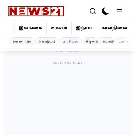
இலங்கை
உலகம்
இந்தியா
காலநிலை
இலங்கை
மக்கள் குரல்
கொழும்பு
அரசியல்
கிழக்கு
வடக்கு
மலையகம
- ADVERTISEMENT -
உலகம்
- ADVERTISEMENT -
இந்தியா
காலநிலை
விளையாட்டு
சினிமா
ஜோதிடம்