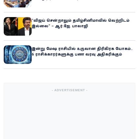
“விஜய் சென்றாலும் தமிழ்சினிமாவில் வெற்றிடம்
இல்லை” – ஆர்.ஜே. பாலாஜி
இன்று மேஷ ராசியில் உருவான திரிகிரக யோகம்..
6 ராசிக்காரர்களுக்கு பண வரவு அதிகரிக்கும்
- ADVERTISEMENT -