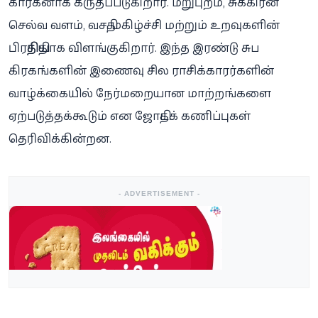
காரகனாக கருதப்படுகிறார். மறுபுறம், சுக்கிரன்
செல்வ வளம், வசதி, மகிழ்ச்சி மற்றும் உறவுகளின்
பிரதிநிதியாக விளங்குகிறார். இந்த இரண்டு சுப
கிரகங்களின் இணைவு சில ராசிக்காரர்களின்
வாழ்க்கையில் நேர்மறையான மாற்றங்களை
ஏற்படுத்தக்கூடும் என ஜோதிடக் கணிப்புகள்
தெரிவிக்கின்றன.
- ADVERTISEMENT -