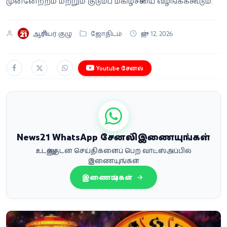
முன்னேற்றம் மற்றும் குடும்ப மகிழ்ச்சியை வழங்கக்கூடும்.
ஆசிரியர் குழு
ஜோதிடம்
ஜுன் 12, 2026
Youtube சேனல்
News21 WhatsApp சேனலில் இணையுங்கள்
உடனுக்குடன் செய்திகளைப் பெற வாட்ஸ்அப்பில்
இணையுங்கள்
இணையுங்கள்