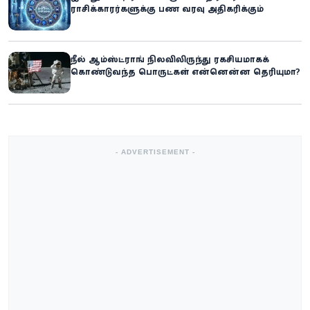
ராசிக்காரர்களுக்கு பண வரவு அதிகரிக்கும்
நீல் ஆம்ஸ்ட்ராங் நிலவிலிருந்து ரகசியமாகக்
கொண்டுவந்த பொருட்கள் என்னென்ன தெரியுமா?
- ADVERTISEMENT -