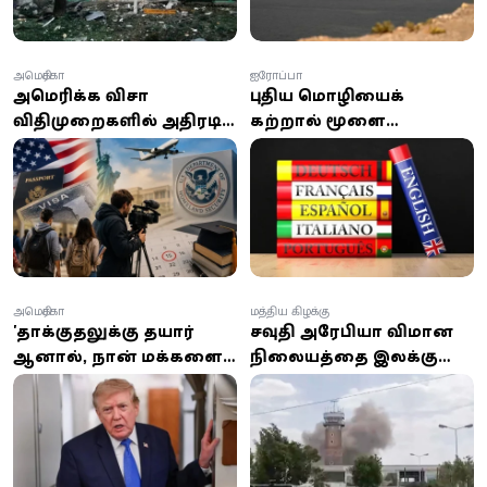
அமெரிக்கா
ஐரோப்பா
அமெரிக்க விசா
புதிய மொழியைக்
விதிமுறைகளில் அதிரடி
கற்றால் மூளை
மாற்றம்: வெளிநாட்டு
இளமையாகுமா? ஆய்வு
மாணவர்கள் மற்றும்
சொல்வது என்ன?
ஊடகவியலாளர்களுக்கு
புதிய கட்டுப்பாடுகள்
அமெரிக்கா
மத்திய கிழக்கு
'தாக்குதலுக்கு தயார்
சவுதி அரேபியா விமான
ஆனால், நான் மக்களைக்
நிலையத்தை இலக்கு
கொல்ல விரும்பவில்லை'
வைத்து ஏவுகணை
– ஈரானுடன்
மற்றும் ட்ரோன்
பேச்சுவார்த்தைக்கு
தாக்குதல்கள்!
திரும்பிய டிரம்ப்!