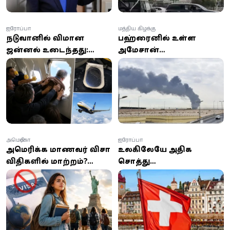
ஐரோப்பா
மத்திய கிழக்கு
நடுவானில் விமான
பஹ்ரைனில் உள்ள
ஜன்னல் உடைந்தது:
அமேசான்
காற்றால் வெளியே
தரவுத்தளத்தின் மீது
இழுத்த பயணி -
ஏவுகணைத் தாக்குதல்:
நூலிழையில் உயிர்
ஈரானின் இஸ்லாமிய
தப்பினார்!
புரட்சிகர காவல்படை
உரிமை கோரல்
அமெரிக்கா
ஐரோப்பா
அமெரிக்க மாணவர் விசா
உலகிலேயே அதிக
விதிகளில் மாற்றம்?
சொத்து
செப்டம்பர் 15-க்குள்
வைத்திருப்பவர்கள் யார்?
திரும்ப வேண்டிய
முதல் இடத்தில் இந்த
அவசியம் ஏன்?
நாட்டின் மக்கள்!