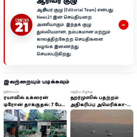
ஆசிரியர் குழு
ஆசிரியர் குழு (Editorial Team) என்பது
News21 இன் செய்தியறை
→
அணியாகும். இந்தக் குழு
துல்லியமான, நம்பகமான மற்றும்
காலத்திற்கேற்ற செய்திகளை
வழங்க இணைந்து
செயல்படுகிறது.
இவற்றையும் படிக்கவும்
ஐரோப்பா
மத்திய கிழக்கு
ரஷியாவில் உக்ரைன்
ஹர்முஸில் பதற்றம்
டிரோன் தாக்குதல்: 7 பேர்
அதிகரிப்பு: அமெரிக்கா-
உயிரிழப்பு, 50-க்கும்
ஈரான் மோதல் தீவிரம் -
மேற்பட்டோர் காயம்
80 இலக்குகளை
குறிவைத்து பதிலடி
தாக்குதல்