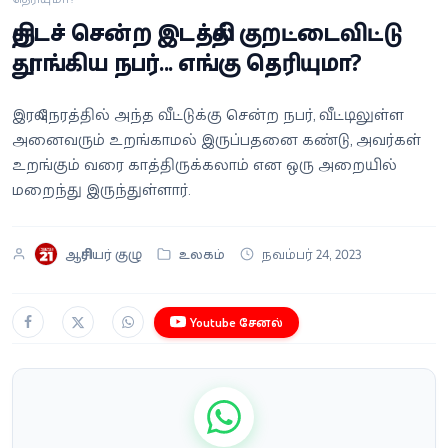
வீடியோ
திருடச் சென்ற இடத்தில் குறட்டைவிட்டு
தூங்கிய நபர்... எங்கு தெரியுமா?
வணிகம்
இரவு நேரத்தில் அந்த வீட்டுக்கு சென்ற நபர், வீட்டிலுள்ள
கட்டுரை
அனைவரும் உறங்காமல் இருப்பதனை கண்டு, அவர்கள்
உறங்கும் வரை காத்திருக்கலாம் என ஒரு அறையில்
வெப்ஸ்டோரி
மறைந்து இருந்துள்ளார்.
தமிழ்
ஆசிரியர் குழு
உலகம்
நவம்பர் 24, 2023
Youtube சேனல்