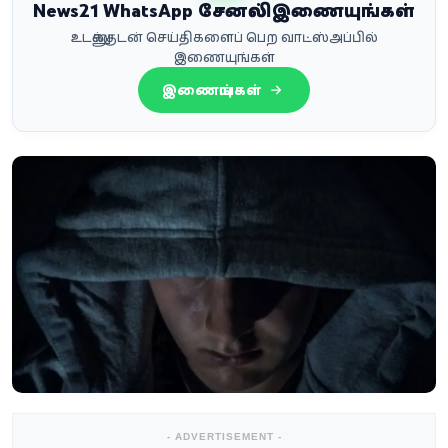
News21 WhatsApp சேனலில் இணையுங்கள்
உடனுக்குடன் செய்திகளைப் பெற வாட்ஸ்அப்பில்
இணையுங்கள்
இணையுங்கள்
- ADVERTISEMENT -