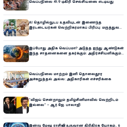
வெப்பநிலை 41.9 டிகிரி செல்சியஸை எட்டியது
AI தொழில்நுட்ப உதவியுடன் இணைந்த
இரட்டையர்கள் வெற்றிகரமாகப் பிரிப்பு: மருத்துவ
உலகில் புதிய சாதனை
இப்போது அதிக வெப்பமா? அடுத்த ஐந்து ஆண்டுகள்
இந்த சாதனைகளை தகர்க்கும்: அதிர்ச்சியளிக்கும்
ஐ.நா.வின் எச்சரிக்கை
வெப்பநிலை மாற்றம் இனி தொலைதூர
அச்சுறுத்தல் அல்ல: அதிகாரிகள் எச்சரிக்கை
“விஜய் சென்றாலும் தமிழ்சினிமாவில் வெற்றிடம்
இல்லை” – ஆர்.ஜே. பாலாஜி
இன்று மேஷ ராசியில் உருவான திரிகிரக யோகம்.. 6