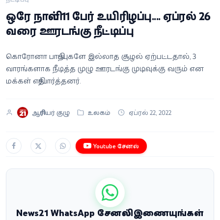
வீடியோ
ஒரே நாளில் 11 பேர் உயிரிழப்பு.... ஏப்ரல் 26
வரை ஊரடங்கு நீட்டிப்பு
வணிகம்
கொரோனா பாதிப்புகளே இல்லாத சூழல் ஏற்பட்டதால், 3
கட்டுரை
வாரங்களாக நீடித்த முழு ஊரடங்கு முடிவுக்கு வரும் என
மக்கள் எதிர்பார்த்தனர்.
வெப்ஸ்டோரி
ஆசிரியர் குழு
உலகம்
ஏப்ரல் 22, 2022
தமிழ்
Youtube சேனல்
News21 WhatsApp சேனலில் இணையுங்கள்