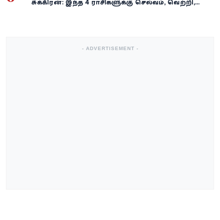
சுக்கிரன்: இந்த 4 ராசிகளுக்கு செல்வம், வெற்றி,
அதிர்ஷ்டம் கைகூடுமாம்!
- ADVERTISEMENT -