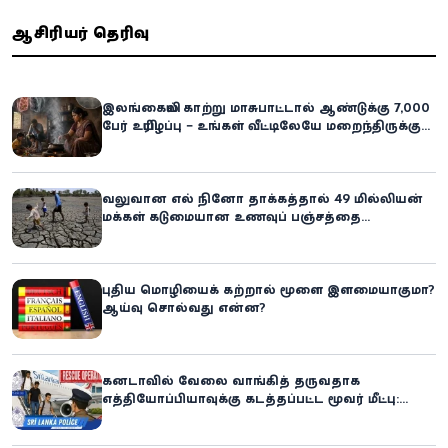
ஆசிரியர் தெரிவு
இலங்கையில் காற்று மாசுபாட்டால் ஆண்டுக்கு 7,000
பேர் உயிரிழப்பு – உங்கள் வீட்டிலேயே மறைந்திருக்கும்
ஆபத்து!
வலுவான எல் நினோ தாக்கத்தால் 49 மில்லியன்
மக்கள் கடுமையான உணவுப் பஞ்சத்தை
எதிர்கொள்ளும் அபாயம் - உலக உணவுத் திட்டம்
எச்சரிக்கை!
புதிய மொழியைக் கற்றால் மூளை இளமையாகுமா?
ஆய்வு சொல்வது என்ன?
கனடாவில் வேலை வாங்கித் தருவதாக
எத்தியோப்பியாவுக்கு கடத்தப்பட்ட மூவர் மீட்பு:
கிளிநொச்சி சந்தேகநபர் கைது!