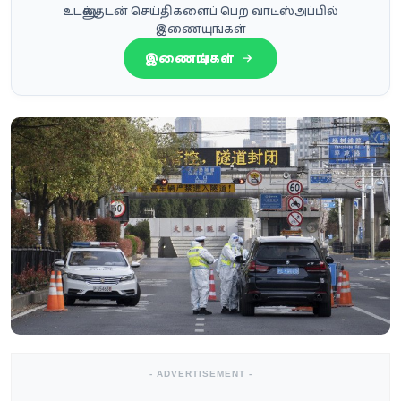
உடனுக்குடன் செய்திகளைப் பெற வாட்ஸ்அப்பில்
இணையுங்கள்
இணையுங்கள்
- ADVERTISEMENT -