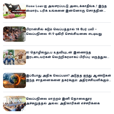
Home Loan-ஐ அவசரப்பட்டு அடைக்காதீங்க..! இந்த
ஸ்மார்ட் ட்ரிக் உங்களை இன்னொரு சொத்தின்
உரிமையாளராக்கலாம்!
பிரான்சில் கடும் வெப்பத்தால் 18 பேர் பலி –
வெப்பநிலை 41.9 டிகிரி செல்சியஸை எட்டியது
AI தொழில்நுட்ப உதவியுடன் இணைந்த
இரட்டையர்கள் வெற்றிகரமாகப் பிரிப்பு: மருத்துவ
உலகில் புதிய சாதனை
இப்போது அதிக வெப்பமா? அடுத்த ஐந்து ஆண்டுகள்
இந்த சாதனைகளை தகர்க்கும்: அதிர்ச்சியளிக்கும்
ஐ.நா.வின் எச்சரிக்கை
வெப்பநிலை மாற்றம் இனி தொலைதூர
அச்சுறுத்தல் அல்ல: அதிகாரிகள் எச்சரிக்கை