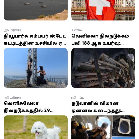
தாக்குதல்
அமெரிக்கா
உலகம்
நியூயார்க் எம்பயர் ஸ்டேட்
வெனிசுலா நிலநடுக்கம் -
கட்டிடத்தின் உச்சியில் ஏறி
பலி 188 ஆக உயர்வு;
காதலை சொல்லிய
1,500-க்கும் மேற்பட்டோர்
இளைஞன்!
காயம்! 250 கட்டிடங்கள்
சேதம்
அமெரிக்கா
ஐரோப்பா
வெனிசுவேலா
நடுவானில் விமான
நிலநடுக்கத்தில் 29
ஜன்னல் உடைந்தது:
நாட்கள் இடிபாடுகளில்
காற்றால் வெளியே
அதிசயமாக மீட்கப்பட்ட
இழுத்த பயணி -
நாய்!
நூலிழையில் உயிர்
தப்பினார்!