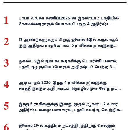
1
பாபா வங்கா கணிப்பு: 2026-ன் இரண்டாம் பாதியில்
கோடீஸ்வரராகும் யோகம் பெற்ற 4 அதிர்ஷ்ட
ராசிகள்!
2
12 ஆண்டுகளுக்குப் பிறகு ஜூலை 16இல் உருவாகும்
குரு ஆதித்ய ராஜயோகம்: 6 ராசிக்காரர்களுக்கு
பணம், வெற்றி குவியுமாம்!
3
ஓகஸ்ட் 5இல் புதன் கடக ராசிக்கு பெயர்ச்சி: பணம்,
பதவி, புகழ் குவியப்போகும் அதிர்ஷ்டம் பெற்ற 3
ராசிகள்!
4
ஆடி மாதம் 2026: இந்த 4 ராசிக்காரர்களுக்கு
காத்திருக்கும் அதிர்ஷ்டம், தொழில் முன்னேற்றம்,
நிதி வளர்ச்சி!
5
இந்த 5 ராசிகளுக்கு இன்று முதல் ஆகஸ்ட் 2 வரை
அதிர்ஷ்ட மழை: பணவரவு, பதவி உயர்வு, வெற்றிகள்
குவியும்!
6
ஜூலை 29-ல் உத்திரம் நட்சத்திரத்திற்கு செல்லும்