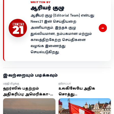
WRITTEN BY
ஆசிரியர் குழு
ஆசிரியர் குழு (Editorial Team) என்பது
News21 இன் செய்தியறை
→
அணியாகும். இந்தக் குழு
துல்லியமான, நம்பகமான மற்றும்
காலத்திற்கேற்ற செய்திகளை
வழங்க இணைந்து
செயல்படுகிறது.
இவற்றையும் படிக்கவும்
மத்திய கிழக்கு
ஐரோப்பா
ஹர்முஸில் பதற்றம்
உலகிலேயே அதிக
அதிகரிப்பு: அமெரிக்கா-
சொத்து
ஈரான் மோதல் தீவிரம் -
வைத்திருப்பவர்கள் யார்?
80 இலக்குகளை
முதல் இடத்தில் இந்த
குறிவைத்து பதிலடி
நாட்டின் மக்கள்!