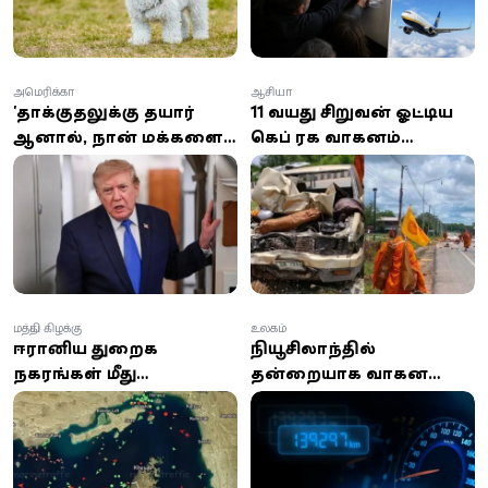
அமெரிக்கா
ஆசியா
'தாக்குதலுக்கு தயார்
11 வயது சிறுவன் ஓட்டிய
ஆனால், நான் மக்களைக்
கெப் ரக வாகனம்
கொல்ல விரும்பவில்லை'
பௌத்தத் துறவிகள்
– ஈரானுடன்
ஊர்வலத்தில் புகுந்து
பேச்சுவார்த்தைக்கு
விபத்து; 8 துறவிகள்
திரும்பிய டிரம்ப்!
உயிரிழப்பு!
மத்திய கிழக்கு
உலகம்
ஈரானிய துறைமுக
நியூசிலாந்தில்
நகரங்கள் மீது
முதன்முறையாக வாகன
அமெரிக்கா குண்டுவீச்சு;
ஓடோமீட்டர் மோசடி:
ஹார்முஸ் நீரிணையை
இலங்கையரால்
மீண்டும் மூடியது ஈரான்!
நடத்தப்படும்
நிறுவனத்துக்கு