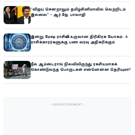
“விஜய் சென்றாலும் தமிழ்சினிமாவில் வெற்றிடம்
இல்லை” – ஆர்.ஜே. பாலாஜி
இன்று மேஷ ராசியில் உருவான திரிகிரக யோகம்.. 6
ராசிக்காரர்களுக்கு பண வரவு அதிகரிக்கும்
நீல் ஆம்ஸ்ட்ராங் நிலவிலிருந்து ரகசியமாகக்
கொண்டுவந்த பொருட்கள் என்னென்ன தெரியுமா?
- ADVERTISEMENT -