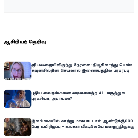
ஆசிரியர் தெரிவு
குளியலறையிலிருந்து நேரலை: நியூசிலாந்து பெண்
கவுன்சிலரின் செயலால் இணையத்தில் பரபரப்பு!
புதிய வைரஸ்களை வடிவமைத்த AI - மருத்துவ
புரட்சியா, அபாயமா?
இலங்கையில் காற்று மாசுபாட்டால் ஆண்டுக்கு 7,000
பேர் உயிரிழப்பு – உங்கள் வீட்டிலேயே மறைந்திருக்கும்
ஆபத்து!