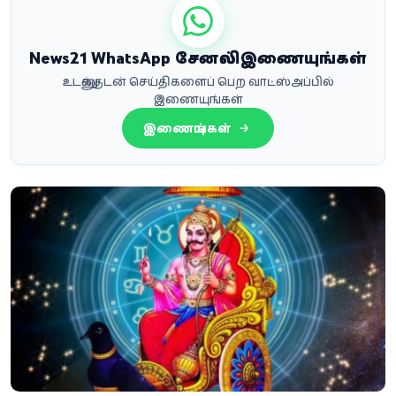
News21 WhatsApp சேனலில் இணையுங்கள்
உடனுக்குடன் செய்திகளைப் பெற வாட்ஸ்அப்பில்
இணையுங்கள்
இணையுங்கள்