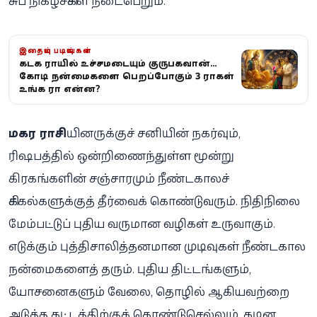
சுப நிகழ்ச்சிகள் நடைபெறும்.
இதையும் படியுங்கள்
கடக ராசியில் உச்சமடையும் குருபகவான்...
கோடி நன்மைகளை பெறப்போகும் 3 ராசிகள் -
உங்க ராசி என்ன?
மகர ராசி
யினருக்குச் சனியின் நகர்வும்,
ரிஷபத்தில் ஒன்றிணைந்துள்ள மூன்று
கிரகங்களின் சஞ்சாரமும் நீண்டகாலச்
சிக்கல்களுக்குத் தீர்வைக் கொண்டுவரும். நிதிநிலை
மேம்பட்டுப் புதிய வருமான வழிகள் உருவாகும்.
எடுக்கும் புத்திசாலித்தனமான முடிவுகள் நீண்டகால
நன்மைகளைத் தரும். புதிய திட்டங்களும்,
யோசனைகளும் வேலை, தொழில் ஆகியவற்றை
அடுத்த கட்டத்திற்குக் கொண்டுசெல்லும். கடின