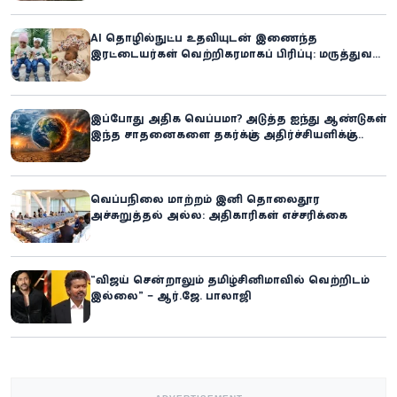
AI தொழில்நுட்ப உதவியுடன் இணைந்த
இரட்டையர்கள் வெற்றிகரமாகப் பிரிப்பு: மருத்துவ
உலகில் புதிய சாதனை
இப்போது அதிக வெப்பமா? அடுத்த ஐந்து ஆண்டுகள்
இந்த சாதனைகளை தகர்க்கும்: அதிர்ச்சியளிக்கும்
ஐ.நா.வின் எச்சரிக்கை
வெப்பநிலை மாற்றம் இனி தொலைதூர
அச்சுறுத்தல் அல்ல: அதிகாரிகள் எச்சரிக்கை
“விஜய் சென்றாலும் தமிழ்சினிமாவில் வெற்றிடம்
இல்லை” – ஆர்.ஜே. பாலாஜி