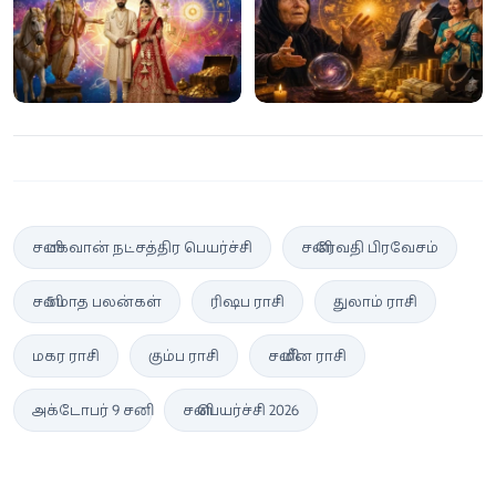
பலன்கள் இதோ!
அதிர்ஷ்ட ராசிகள்!
சனி பகவான் நட்சத்திர பெயர்ச்சி
சனி ரேவதி பிரவேசம்
சனி 5 மாத பலன்கள்
ரிஷப ராசி
துலாம் ராசி
மகர ராசி
கும்ப ராசி
சனி மீன ராசி
அக்டோபர் 9 சனி
சனி பெயர்ச்சி 2026