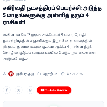
வீடியோ
சனி ரேவதி நட்சத்திரப் பெயர்ச்சி: அடுத்த
5 மாதங்களுக்கு அள்ளித் தரும் 4
வணிகம்
ராசிகள்!
கட்டுரை
சனிபகவான் மே 17 முதல் அக்டோபர் 9 வரை ரேவதி
நட்சத்திரத்தில் சஞ்சரிக்கும் இந்த 5 மாத காலத்தில்
வெப்ஸ்டோரி
ரிஷபம், துலாம், மகரம், கும்பம் ஆகிய 4 ராசிகள் நிதி,
தொழில், குடும்ப வாழ்க்கையில் பெரும் நன்மைகளை
தமிழ்
அனுபவிக்கும்.
ஆசிரியர் குழு
ஜோதிடம்
மே 21, 2026
Youtube சேனல்