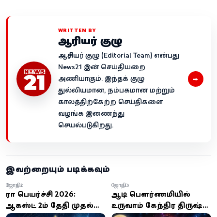
WRITTEN BY
ஆசிரியர் குழு
ஆசிரியர் குழு (Editorial Team) என்பது
News21 இன் செய்தியறை
→
அணியாகும். இந்தக் குழு
துல்லியமான, நம்பகமான மற்றும்
காலத்திற்கேற்ற செய்திகளை
வழங்க இணைந்து
செயல்படுகிறது.
இவற்றையும் படிக்கவும்
ஜோதிடம்
ஜோதிடம்
ராகு பெயர்ச்சி 2026:
ஆடி பௌர்ணமியில்
ஆகஸ்ட் 2ம் தேதி முதல்
உருவாகும் கேந்திர திருஷ்டி
அதிர்ஷ்டம் அடிக்கும் 3
யோகம்: இந்த 4