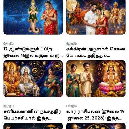
ராசிகள்!
ராசிக்காரர்களுக்கு
உங்களுடையதா?
செல்வமும்
முன்னேற்றமும் தேடி
வருமாம்!
ஜோதிடம்
ஜோதிடம்
12 ஆண்டுகளுக்குப் பிறகு
சுக்கிரன் அருளால் செல்வ
ஜூலை 16இல் உருவாகும் குரு
யோகம்.. அடுத்த 6
ஆதித்ய ராஜயோகம்: 6
மாதங்களில் அதிர்ஷ்டம்
ராசிக்காரர்களுக்கு பணம்,
குவியும் 5 ராசிகள் யார்?
வெற்றி குவியுமாம்!
ஜோதிடம்
ஜோதிடம்
சனிபகவானின் நட்சத்திர
வார ராசிபலன் (ஜூலை 19
பெயர்ச்சியால் இந்த
- ஜூலை 25, 2026): இந்த
ராசிகளுக்கு பொற்காலம்
வாரம் எந்த ராசிக்கு