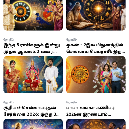
ஆரம்பம்; உங்க ராசி
அதிர்ஷ்டம்? யாருக்கு
என்ன?
பிரச்சனைகள் குறையும்?
ஜோதிடம்
ஜோதிடம்
இந்த 5 ராசிகளுக்கு இன்று
ஒகஸ்ட் 2இல் மிதுனத்தில்
முதல் ஆகஸ்ட் 2 வரை
செவ்வாய் பெயர்ச்சி: இந்த
அதிர்ஷ்ட மழை:
4 ராசிக்காரர்களுக்கு
பணவரவு, பதவி உயர்வு,
அதிர்ஷ்டம், பணவரவு,
வெற்றிகள் குவியும்!
தொழில் முன்னேற்றம்
காத்திருக்கிறது!
ஜோதிடம்
ஜோதிடம்
சூரியன்-செவ்வாய்-புதன்
பாபா வங்கா கணிப்பு:
சேர்க்கை 2026: இந்த 3
2026-ன் இரண்டாம்
ராசிகளுக்கு அதிர்ஷ்ட
பாதியில் கோடீஸ்வரராகும்
மழை? ராஜயோக
யோகம் பெற்ற 4