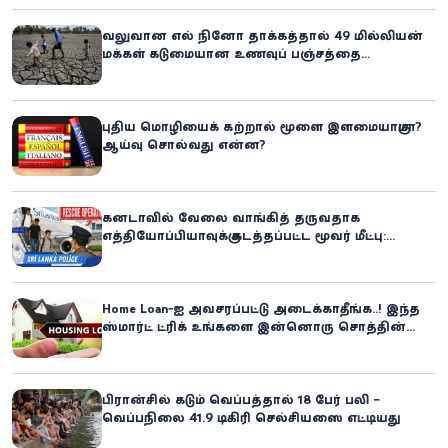
வலுவான எல் நினோ தாக்கத்தால் 49 மில்லியன்
மக்கள் கடுமையான உணவுப் பஞ்சத்தை
எதிர்கொள்ளும் அபாயம் - உலக உணவுத் திட்டம்
எச்சரிக்கை!
புதிய மொழியைக் கற்றால் மூளை இளமையாகுமா?
ஆய்வு சொல்வது என்ன?
கனடாவில் வேலை வாங்கித் தருவதாக
எத்தியோப்பியாவுக்கு கடத்தப்பட்ட மூவர் மீட்பு:
கிளிநொச்சி சந்தேகநபர் கைது!
Home Loan-ஐ அவசரப்பட்டு அடைக்காதீங்க..! இந்த
ஸ்மார்ட் ட்ரிக் உங்களை இன்னொரு சொத்தின்
உரிமையாளராக்கலாம்!
பிரான்சில் கடும் வெப்பத்தால் 18 பேர் பலி –
வெப்பநிலை 41.9 டிகிரி செல்சியஸை எட்டியது