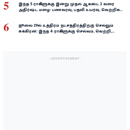
5
இந்த 5 ராசிகளுக்கு இன்று முதல் ஆகஸ்ட் 2 வரை
அதிர்ஷ்ட மழை: பணவரவு, பதவி உயர்வு, வெற்றிகள்
குவியும்!
6
ஜூலை 29-ல் உத்திரம் நட்சத்திரத்திற்கு செல்லும்
சுக்கிரன்: இந்த 4 ராசிகளுக்கு செல்வம், வெற்றி,
அதிர்ஷ்டம் கைகூடுமாம்!
- ADVERTISEMENT -