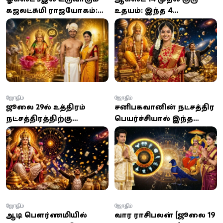
கஜலட்சுமி ராஜயோகம்:
உதயம்: இந்த 4
இந்த 3
ராசிகளுக்கு தொழில்,
ராசிக்காரர்களுக்கு
பணவரவு, அதிர்ஷ்டத்தில்
சொத்து சேரும் யோகம்...
பெரிய திருப்பம்!
பணவரவு பல மடங்கு
உயரும்!
ஜோதிடம்
ஜோதிடம்
ஜூலை 29-ல் உத்திரம்
சனிபகவானின் நட்சத்திர
நட்சத்திரத்திற்கு
பெயர்ச்சியால் இந்த
செல்லும் சுக்கிரன்: இந்த
ராசிகளுக்கு பொற்காலம்
4 ராசிகளுக்கு செல்வம்,
ஆரம்பம்; உங்க ராசி
வெற்றி, அதிர்ஷ்டம்
என்ன?
கைகூடுமாம்!
ஜோதிடம்
ஜோதிடம்
ஆடி பௌர்ணமியில்
வார ராசிபலன் (ஜூலை 19