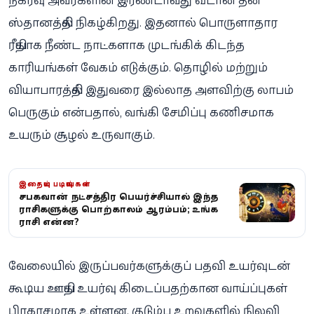
ஸ்தானத்தில் நிகழ்கிறது. இதனால் பொருளாதார
ரீதியாக நீண்ட நாட்களாக முடங்கிக் கிடந்த
காரியங்கள் வேகம் எடுக்கும். தொழில் மற்றும்
வியாபாரத்தில் இதுவரை இல்லாத அளவிற்கு லாபம்
பெருகும் என்பதால், வங்கி சேமிப்பு கணிசமாக
உயரும் சூழல் உருவாகும்.
இதையும் படியுங்கள்
சனிபகவானின் நட்சத்திர பெயர்ச்சியால் இந்த
ராசிகளுக்கு பொற்காலம் ஆரம்பம்; உங்க
ராசி என்ன?
வேலையில் இருப்பவர்களுக்குப் பதவி உயர்வுடன்
கூடிய ஊதிய உயர்வு கிடைப்பதற்கான வாய்ப்புகள்
பிரகாசமாக உள்ளன. குடும்ப உறவுகளில் நிலவி