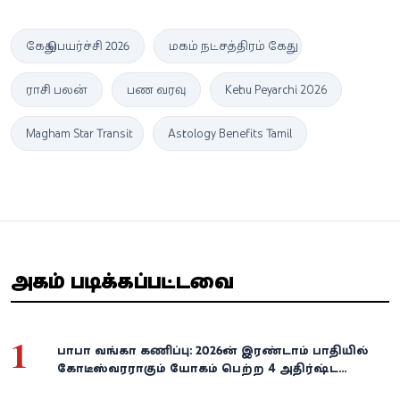
கேது பெயர்ச்சி 2026
மகம் நட்சத்திரம் கேது
ராசி பலன்
பண வரவு
Kethu Peyarchi 2026
Magham Star Transit
Astrology Benefits Tamil
அதிகம் படிக்கப்பட்டவை
1
பாபா வங்கா கணிப்பு: 2026-ன் இரண்டாம் பாதியில்
கோடீஸ்வரராகும் யோகம் பெற்ற 4 அதிர்ஷ்ட
ராசிகள்!