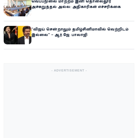
வெப்பநிலை மாற்றம் இனி தொலைதூர
அச்சுறுத்தல் அல்ல: அதிகாரிகள் எச்சரிக்கை
“விஜய் சென்றாலும் தமிழ்சினிமாவில் வெற்றிடம்
இல்லை” – ஆர்.ஜே. பாலாஜி
- ADVERTISEMENT -