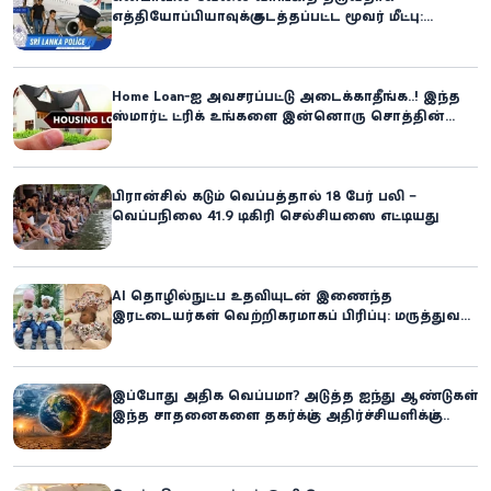
எத்தியோப்பியாவுக்கு கடத்தப்பட்ட மூவர் மீட்பு:
கிளிநொச்சி சந்தேகநபர் கைது!
Home Loan-ஐ அவசரப்பட்டு அடைக்காதீங்க..! இந்த
ஸ்மார்ட் ட்ரிக் உங்களை இன்னொரு சொத்தின்
உரிமையாளராக்கலாம்!
பிரான்சில் கடும் வெப்பத்தால் 18 பேர் பலி –
வெப்பநிலை 41.9 டிகிரி செல்சியஸை எட்டியது
AI தொழில்நுட்ப உதவியுடன் இணைந்த
இரட்டையர்கள் வெற்றிகரமாகப் பிரிப்பு: மருத்துவ
உலகில் புதிய சாதனை
இப்போது அதிக வெப்பமா? அடுத்த ஐந்து ஆண்டுகள்
இந்த சாதனைகளை தகர்க்கும்: அதிர்ச்சியளிக்கும்
ஐ.நா.வின் எச்சரிக்கை