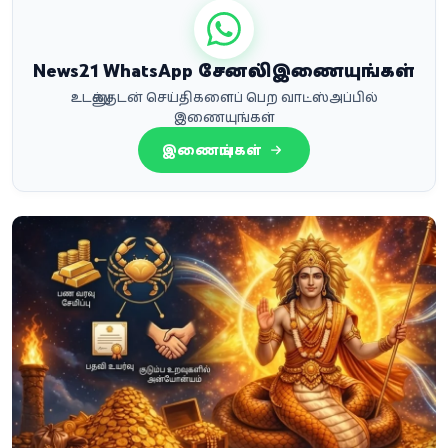
News21 WhatsApp சேனலில் இணையுங்கள்
உடனுக்குடன் செய்திகளைப் பெற வாட்ஸ்அப்பில்
இணையுங்கள்
இணையுங்கள்