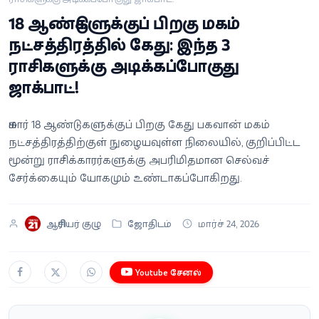
வீடியோ
18 ஆண்டுகளுக்குப் பிறகு மகம்
நட்சத்திரத்தில் கேது: இந்த 3
வணிகம்
ராசிகளுக்கு அடிக்கப்போகுது
ஜாக்பாட்!
கட்டுரை
வெப்ஸ்டோரி
சுமார் 18 ஆண்டுகளுக்குப் பிறகு கேது பகவான் மகம்
நட்சத்திரத்திற்குள் நுழையவுள்ள நிலையில், குறிப்பிட்ட
மூன்று ராசிக்காரர்களுக்கு அபரிமிதமான செல்வச்
தமிழ்
சேர்க்கையும் யோகமும் உண்டாகப்போகிறது.
ஆசிரியர் குழு
ஜோதிடம்
மார்ச் 24, 2026
Youtube சேனல்