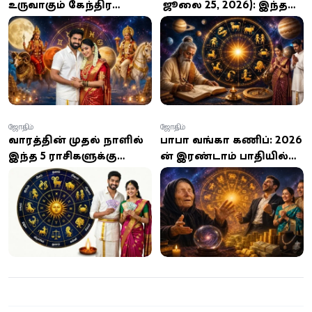
உருவாகும் கேந்திர
- ஜூலை 25, 2026): இந்த
திருஷ்டி யோகம்: இந்த 4
வாரம் எந்த ராசிக்கு
ராசிக்காரர்களுக்கு
அதிர்ஷ்டம்? யாருக்கு
செல்வமும்
பிரச்சனைகள் குறையும்?
முன்னேற்றமும் தேடி
வருமாம்!
ஜோதிடம்
ஜோதிடம்
வாரத்தின் முதல் நாளில்
பாபா வங்கா கணிப்பு: 2026-
இந்த 5 ராசிகளுக்கு
ன் இரண்டாம் பாதியில்
அதிர்ஷ்ட யோகம்... 12
கோடீஸ்வரராகும் யோகம்
ராசிகளுக்குமான முழு
பெற்ற 4 அதிர்ஷ்ட
பலன்கள்!
ராசிகள்!