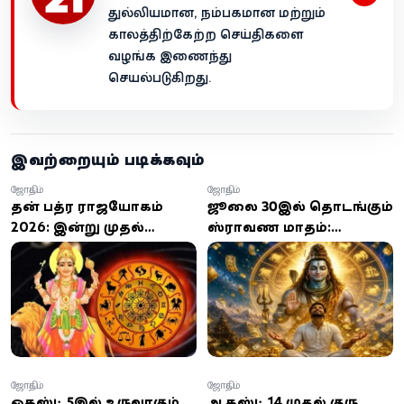
துல்லியமான, நம்பகமான மற்றும்
காலத்திற்கேற்ற செய்திகளை
வழங்க இணைந்து
செயல்படுகிறது.
இவற்றையும் படிக்கவும்
ஜோதிடம்
ஜோதிடம்
புதன் பத்ர ராஜயோகம்
ஜூலை 30இல் தொடங்கும்
2026: இன்று முதல்
ஸ்ராவண மாதம்:
அதிர்ஷ்டம் பெறும் 3
சிவபெருமான் அருள்
ராசிகள் இவைதான்...
பெறும் 4 ராசிகள்... உங்க
உங்க ராசி இதுல
ராசி இதில் இருக்கா?
இருக்கா?
ஜோதிடம்
ஜோதிடம்
ஓகஸ்ட் 5இல் உருவாகும்
ஆகஸ்ட் 14 முதல் குரு