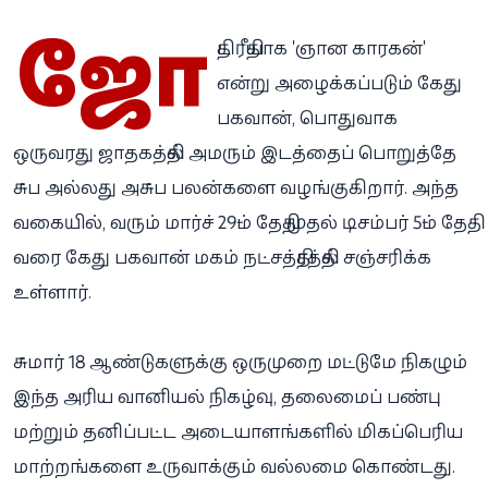
ஜோ
திட ரீதியாக 'ஞான காரகன்'
என்று அழைக்கப்படும் கேது
பகவான், பொதுவாக
ஒருவரது ஜாதகத்தில் அமரும் இடத்தைப் பொறுத்தே
சுப அல்லது அசுப பலன்களை வழங்குகிறார். அந்த
வகையில், வரும் மார்ச் 29-ம் தேதி முதல் டிசம்பர் 5-ம் தேதி
வரை கேது பகவான் மகம் நட்சத்திரத்தில் சஞ்சரிக்க
உள்ளார்.
சுமார் 18 ஆண்டுகளுக்கு ஒருமுறை மட்டுமே நிகழும்
இந்த அரிய வானியல் நிகழ்வு, தலைமைப் பண்பு
மற்றும் தனிப்பட்ட அடையாளங்களில் மிகப்பெரிய
மாற்றங்களை உருவாக்கும் வல்லமை கொண்டது.