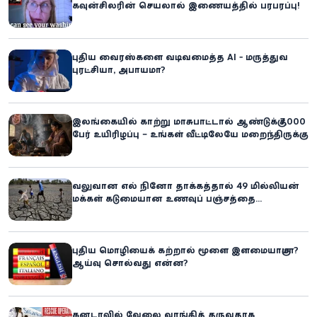
கவுன்சிலரின் செயலால் இணையத்தில் பரபரப்பு!
புதிய வைரஸ்களை வடிவமைத்த AI - மருத்துவ
புரட்சியா, அபாயமா?
இலங்கையில் காற்று மாசுபாட்டால் ஆண்டுக்கு 7,000
பேர் உயிரிழப்பு – உங்கள் வீட்டிலேயே மறைந்திருக்கும்
ஆபத்து!
வலுவான எல் நினோ தாக்கத்தால் 49 மில்லியன்
மக்கள் கடுமையான உணவுப் பஞ்சத்தை
எதிர்கொள்ளும் அபாயம் - உலக உணவுத் திட்டம்
எச்சரிக்கை!
புதிய மொழியைக் கற்றால் மூளை இளமையாகுமா?
ஆய்வு சொல்வது என்ன?
கனடாவில் வேலை வாங்கித் தருவதாக