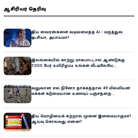
ஆசிரியர் தெரிவு
புதிய வைரஸ்களை வடிவமைத்த AI - மருத்துவ
புரட்சியா, அபாயமா?
இலங்கையில் காற்று மாசுபாட்டால் ஆண்டுக்கு
7,000 பேர் உயிரிழப்பு – உங்கள் வீட்டிலேயே
மறைந்திருக்கும் ஆபத்து!
வலுவான எல் நினோ தாக்கத்தால் 49 மில்லியன்
மக்கள் கடுமையான உணவுப் பஞ்சத்தை
எதிர்கொள்ளும் அபாயம் - உலக உணவுத் திட்டம்
எச்சரிக்கை!
புதிய மொழியைக் கற்றால் மூளை இளமையாகுமா?
ஆய்வு சொல்வது என்ன?