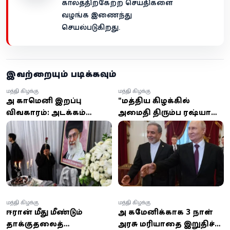
காலத்திற்கேற்ற செய்திகளை
வழங்க இணைந்து
செயல்படுகிறது.
இவற்றையும் படிக்கவும்
மத்திய கிழக்கு
மத்திய கிழக்கு
அலி காமெனி இறப்பு
“மத்திய கிழக்கில்
விவகாரம்: அடக்கம்
அமைதி திரும்ப ரஷ்யா
தாமதம் குறித்து
உதவும்” - புதின் உறுதி
வெளியான தகவல்கள் –
உண்மை என்ன?
மத்திய கிழக்கு
மத்திய கிழக்கு
ஈரான் மீது மீண்டும்
அலி கமேனிக்காக 3 நாள்
தாக்குதலைத்
அரசு மரியாதை இறுதிச்