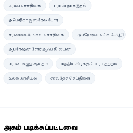
ட்ரம்ப் எச்சரிக்கை
ஈரான் தாக்குதல்
அமெரிக்கா இஸ்ரேல் போர்
சரணடையுங்கள் எச்சரிக்கை
ஆபரேஷன் எபிக் ஃப்யூரி
ஆபரேஷன் ரோர் ஆஃப் தி லயன்
ஈரான் அணு ஆயுதம்
மத்திய கிழக்கு போர் பதற்றம்
உலக அரசியல்
சர்வதேச செய்திகள்
அதிகம் படிக்கப்பட்டவை