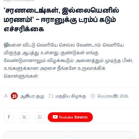
வீடியோ
‘சரணடையுங்கள், இல்லையெனில்
மரணம்!’ – ஈரானுக்கு ட்ரம்ப் கடும்
வணிகம்
எச்சரிக்கை
கட்டுரை
வீடுகளை விட்டு வெளியே செல்ல வேண்டாம். வெளியே
மிகுந்த ஆபத்து உள்ளது. குண்டுகள் எங்கு
வெப்ஸ்டோரி
வேண்டுமானாலும் விழக்கூடும். அனைத்தும் முடிந்த பின்,
உங்களுக்கான அரசை நீங்களே உருவாக்கிக்
தமிழ்
கொள்ளுங்கள்.
ஆசிரியர் குழு
மத்திய கிழக்கு
பெப்ரவரி 28, 2026
Youtube சேனல்