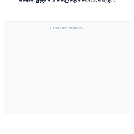
சுக்கிரன்: இந்த 4 ராசிகளுக்கு செல்வம், வெற்றி,
அதிர்ஷ்டம் கைகூடுமாம்!
- ADVERTISEMENT -