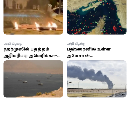
தாக்குதல்; விமானப்
ஹார்முஸ் நீரிணையை
போக்குவரத்து
மீண்டும் மூடியது ஈரான்!
இடைநிறுத்தம்!
மத்திய கிழக்கு
மத்திய கிழக்கு
ஹர்முஸில் பதற்றம்
பஹ்ரைனில் உள்ள
அதிகரிப்பு: அமெரிக்கா-
அமேசான்
ஈரான் மோதல் தீவிரம் -
தரவுத்தளத்தின் மீது
80 இலக்குகளை
ஏவுகணைத் தாக்குதல்:
குறிவைத்து பதிலடி
ஈரானின் இஸ்லாமிய
தாக்குதல்
புரட்சிகர காவல்படை
உரிமை கோரல்