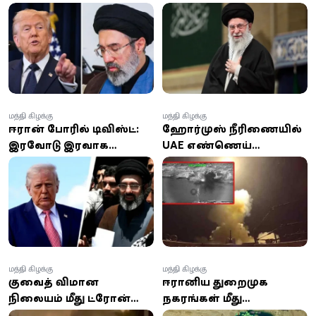
தொடங்கிய அமெரிக்கா -
சடங்கு; பிரம்மாண்ட
பேச்சுவார்த்தை
ஏற்பாடுகளில் ஈரான்
முட்டுக்கட்டை
மத்திய கிழக்கு
மத்திய கிழக்கு
ஈரான் போரில் டிவிஸ்ட்:
ஹோர்முஸ் நீரிணையில்
இரவோடு இரவாக
UAE எண்ணெய்
பாகிஸ்தானுக்குக்
கப்பல்கள் மீது ஈரான்
கிளம்பும் ஈரான்
ஏவுகணைத் தாக்குதல்:
வெளியுறவு அமைச்சர் -
இந்தியர் உயிரிழப்பு; 8 பேர்
திடீர் பயணம் ஏன்?
காயம்!
மத்திய கிழக்கு
மத்திய கிழக்கு
குவைத் விமான
ஈரானிய துறைமுக
நிலையம் மீது ட்ரோன்
நகரங்கள் மீது
மற்றும் ஏவுகணைத்
அமெரிக்கா குண்டுவீச்சு;