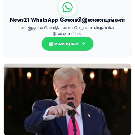
News21 WhatsApp சேனலில் இணையுங்கள்
உடனுக்குடன் செய்திகளைப் பெற வாட்ஸ்அப்பில்
இணையுங்கள்
இணையுங்கள்