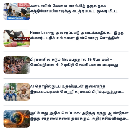
கனடாவில் வேலை வாங்கித் தருவதாக
எத்தியோப்பியாவுக்கு கடத்தப்பட்ட மூவர் மீட்பு:
கிளிநொச்சி சந்தேகநபர் கைது!
Home Loan-ஐ அவசரப்பட்டு அடைக்காதீங்க..! இந்த
ஸ்மார்ட் ட்ரிக் உங்களை இன்னொரு சொத்தின்
உரிமையாளராக்கலாம்!
பிரான்சில் கடும் வெப்பத்தால் 18 பேர் பலி –
வெப்பநிலை 41.9 டிகிரி செல்சியஸை எட்டியது
AI தொழில்நுட்ப உதவியுடன் இணைந்த
இரட்டையர்கள் வெற்றிகரமாகப் பிரிப்பு: மருத்துவ
உலகில் புதிய சாதனை
இப்போது அதிக வெப்பமா? அடுத்த ஐந்து ஆண்டுகள்
இந்த சாதனைகளை தகர்க்கும்: அதிர்ச்சியளிக்கும்
ஐ.நா.வின் எச்சரிக்கை