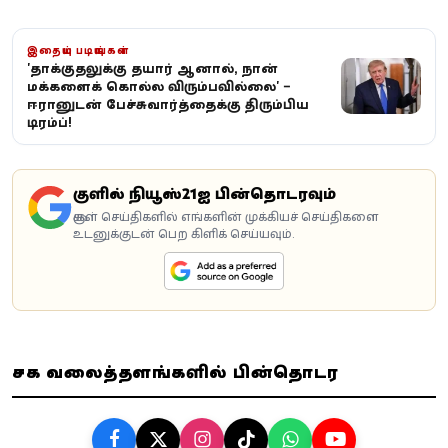
இதையும் படியுங்கள்
'தாக்குதலுக்கு தயார் ஆனால், நான்
மக்களைக் கொல்ல விரும்பவில்லை' –
ஈரானுடன் பேச்சுவார்த்தைக்கு திரும்பிய
டிரம்ப்!
கூகுளில் நியூஸ்21ஐ பின்தொடரவும்
கூகுள் செய்திகளில் எங்களின் முக்கியச் செய்திகளை
உடனுக்குடன் பெற கிளிக் செய்யவும்.
சமூக வலைத்தளங்களில் பின்தொடர