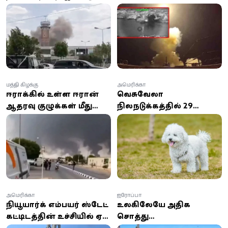
வைத்து ஏவுகணை
கப்பல்கள் மீது ஈரான்
மற்றும் ட்ரோன்
ஏவுகணைத் தாக்குதல்:
தாக்குதல்கள்!
இந்தியர் உயிரிழப்பு; 8 பேர்
காயம்!
மத்திய கிழக்கு
அமெரிக்கா
ஈராக்கில் உள்ள ஈரான்
வெனிசுவேலா
ஆதரவு குழுக்கள் மீது
நிலநடுக்கத்தில் 29
சவுதி மற்றும் அமெரிக்கா
நாட்கள் இடிபாடுகளில்
வான்வழித் தாக்குதல்
அதிசயமாக மீட்கப்பட்ட
நாய்!
அமெரிக்கா
ஐரோப்பா
நியூயார்க் எம்பயர் ஸ்டேட்
உலகிலேயே அதிக
கட்டிடத்தின் உச்சியில் ஏறி
சொத்து
காதலை சொல்லிய
வைத்திருப்பவர்கள் யார்?