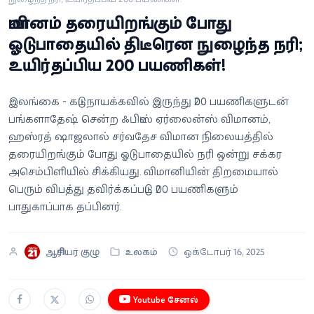
வீடியோ
விமானம் தரையிறங்கும் போது
ஓடுபாதையில் திடீரென நுழைந்த நரி;
வணிகம்
உயிர்தப்பிய 200 பயணிகள்!
கட்டுரை
இலங்கை - கட்டுநாயக்கவில் இருந்து 200 பயணிகளுடன்
பங்களாதேஷ் சென்ற ஃபிட்ஸ் ஏர்லைன்ஸ் விமானம்,
வெப்ஸ்டோரி
ஹஸ்ரத் ஷாஜலால் சர்வதேச விமான நிலையத்தில்
தரையிறங்கும் போது ஓடுபாதையில் நரி ஒன்று சக்கர
தமிழ்
அசெம்பிளியில் சிக்கியது. விமானியின் திறமையால்
பெரும் விபத்து தவிர்க்கப்பட்டு 200 பயணிகளும்
பாதுகாப்பாக தப்பினர்.
ஆசிரியர் குழு
உலகம்
ஒக்டோபர் 16, 2025
Youtube சேனல்