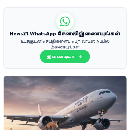
News21 WhatsApp சேனலில் இணையுங்கள்
உடனுக்குடன் செய்திகளைப் பெற வாட்ஸ்அப்பில்
இணையுங்கள்
இணையுங்கள்