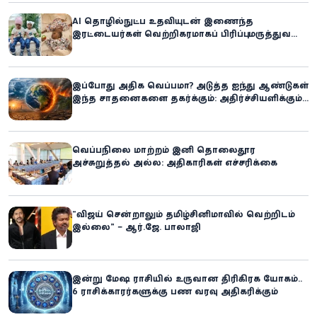
AI தொழில்நுட்ப உதவியுடன் இணைந்த
இரட்டையர்கள் வெற்றிகரமாகப் பிரிப்பு: மருத்துவ
உலகில் புதிய சாதனை
இப்போது அதிக வெப்பமா? அடுத்த ஐந்து ஆண்டுகள்
இந்த சாதனைகளை தகர்க்கும்: அதிர்ச்சியளிக்கும்
ஐ.நா.வின் எச்சரிக்கை
வெப்பநிலை மாற்றம் இனி தொலைதூர
அச்சுறுத்தல் அல்ல: அதிகாரிகள் எச்சரிக்கை
“விஜய் சென்றாலும் தமிழ்சினிமாவில் வெற்றிடம்
இல்லை” – ஆர்.ஜே. பாலாஜி
இன்று மேஷ ராசியில் உருவான திரிகிரக யோகம்..
6 ராசிக்காரர்களுக்கு பண வரவு அதிகரிக்கும்