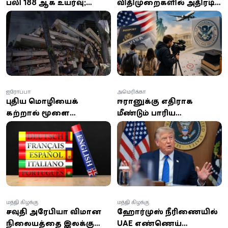
பலி 188 ஆக உயர்வு;
விதிமுறைகளில் அதிரடி
1,500-க்கும் மேற்பட்டோர்
மாற்றம்: வெளிநாட்டு
காயம்! 250 கட்டிடங்கள்
மாணவர்கள் மற்றும்
சேதம்
ஊடகவியலாளர்களுக்கு
புதிய கட்டுப்பாடுகள்
ஐரோப்பா
அமெரிக்கா
புதிய மொழியைக்
ஈரானுக்கு எதிராக
கற்றால் மூளை
மீண்டும் பாரிய
இளமையாகுமா? ஆய்வு
தாக்குதல்களை நடத்த
சொல்வது என்ன?
டிரம்ப் திட்டம்:
இராணுவத்துக்கு உத்தரவு
வழங்கியதாக தகவல்!
மத்திய கிழக்கு
மத்திய கிழக்கு
சவுதி அரேபியா விமான
ஹோர்முஸ் நீரிணையில்
நிலையத்தை இலக்கு
UAE எண்ணெய்