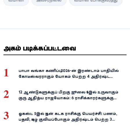
விமானி
அவசரநிலை
விமான போக்குவரத்து
அதிகம் படிக்கப்பட்டவை
1
பாபா வங்கா கணிப்பு: 2026-ன் இரண்டாம் பாதியில்
கோடீஸ்வரராகும் யோகம் பெற்ற 4 அதிர்ஷ்ட
ராசிகள்!
2
12 ஆண்டுகளுக்குப் பிறகு ஜூலை 16இல் உருவாகும்
குரு ஆதித்ய ராஜயோகம்: 6 ராசிக்காரர்களுக்கு
பணம், வெற்றி குவியுமாம்!
3
ஓகஸ்ட் 5இல் புதன் கடக ராசிக்கு பெயர்ச்சி: பணம்,
பதவி, புகழ் குவியப்போகும் அதிர்ஷ்டம் பெற்ற 3
ராசிகள்!