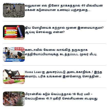
வலுவான எல் நினோ தாக்கத்தால் 49 மில்லியன்
மக்கள் கடுமையான உணவுப் பஞ்சத்தை
எதிர்கொள்ளும் அபாயம் - உலக உணவுத் திட்டம்
எச்சரிக்கை!
புதிய மொழியைக் கற்றால் மூளை இளமையாகுமா?
ஆய்வு சொல்வது என்ன?
கனடாவில் வேலை வாங்கித் தருவதாக
எத்தியோப்பியாவுக்கு கடத்தப்பட்ட மூவர் மீட்பு:
கிளிநொச்சி சந்தேகநபர் கைது!
Home Loan-ஐ அவசரப்பட்டு அடைக்காதீங்க..! இந்த
ஸ்மார்ட் ட்ரிக் உங்களை இன்னொரு சொத்தின்
உரிமையாளராக்கலாம்!
பிரான்சில் கடும் வெப்பத்தால் 18 பேர் பலி –
வெப்பநிலை 41.9 டிகிரி செல்சியஸை எட்டியது