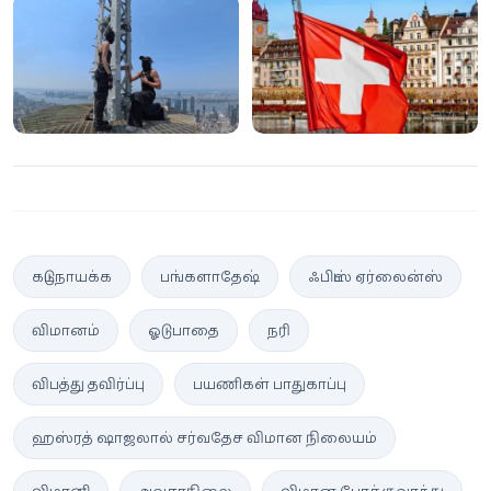
இளைஞன்!
முதல் இடத்தில் இந்த
நாட்டின் மக்கள்!
கட்டுநாயக்க
பங்களாதேஷ்
ஃபிட்ஸ் ஏர்லைன்ஸ்
விமானம்
ஓடுபாதை
நரி
விபத்து தவிர்ப்பு
பயணிகள் பாதுகாப்பு
ஹஸ்ரத் ஷாஜலால் சர்வதேச விமான நிலையம்