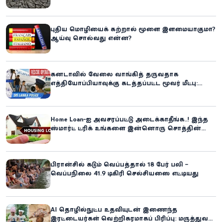
எதிர்கொள்ளும் அபாயம் - உலக உணவுத் திட்டம்
எச்சரிக்கை!
புதிய மொழியைக் கற்றால் மூளை இளமையாகுமா?
ஆய்வு சொல்வது என்ன?
கனடாவில் வேலை வாங்கித் தருவதாக
எத்தியோப்பியாவுக்கு கடத்தப்பட்ட மூவர் மீட்பு:
கிளிநொச்சி சந்தேகநபர் கைது!
Home Loan-ஐ அவசரப்பட்டு அடைக்காதீங்க..! இந்த
ஸ்மார்ட் ட்ரிக் உங்களை இன்னொரு சொத்தின்
உரிமையாளராக்கலாம்!
பிரான்சில் கடும் வெப்பத்தால் 18 பேர் பலி –
வெப்பநிலை 41.9 டிகிரி செல்சியஸை எட்டியது
AI தொழில்நுட்ப உதவியுடன் இணைந்த
இரட்டையர்கள் வெற்றிகரமாகப் பிரிப்பு: மருத்துவ