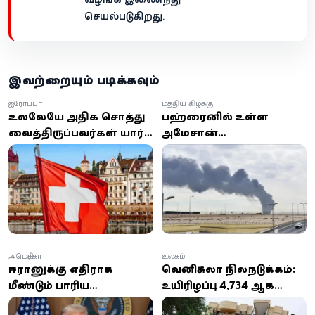
செயல்படுகிறது.
இவற்றையும் படிக்கவும்
ஐரோப்பா
மத்திய கிழக்கு
உலகிலேயே அதிக சொத்து
பஹ்ரைனில் உள்ள
வைத்திருப்பவர்கள் யார்?
அமேசான்
முதல் இடத்தில் இந்த
தரவுத்தளத்தின் மீது
நாட்டின் மக்கள்!
ஏவுகணைத் தாக்குதல்:
ஈரானின் இஸ்லாமிய
புரட்சிகர காவல்படை
உரிமை கோரல்
அமெரிக்கா
உலகம்
ஈரானுக்கு எதிராக
வெனிசுலா நிலநடுக்கம்:
மீண்டும் பாரிய
உயிரிழப்பு 4,734 ஆக
தாக்குதல்களை நடத்த
உயர்வு;