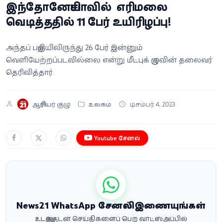
இந்தோனேசியாவில் எரிமலை
வீடியோ
வெடித்ததில் 11 பேர் உயிரிழப்பு!
வணிகம்
அந்தப் பகுதியிலிருந்து 26 பேர் இன்னும்
வெளியேற்றப்படவில்லை என்று மீட்புக் குழுவின் தலைவர்
கட்டுரை
தெரிவித்தார்.
வெப்ஸ்டோரி
ஆசிரியர் குழு
உலகம்
டிசம்பர் 4, 2023
தமிழ்
Youtube சேனல்
News21 WhatsApp சேனலில் இணையுங்கள்
உடனுக்குடன் செய்திகளைப் பெற வாட்ஸ்அப்பில்