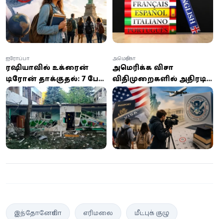
அவசியம் ஏன்?
ஐரோப்பா
அமெரிக்கா
ரஷியாவில் உக்ரைன்
அமெரிக்க விசா
டிரோன் தாக்குதல்: 7 பேர்
விதிமுறைகளில் அதிரடி
உயிரிழப்பு, 50-க்கும்
மாற்றம்: வெளிநாட்டு
மேற்பட்டோர் காயம்
மாணவர்கள் மற்றும்
ஊடகவியலாளர்களுக்கு
புதிய கட்டுப்பாடுகள்
இந்தோனேசியா
எரிமலை
மீட்புக் குழு