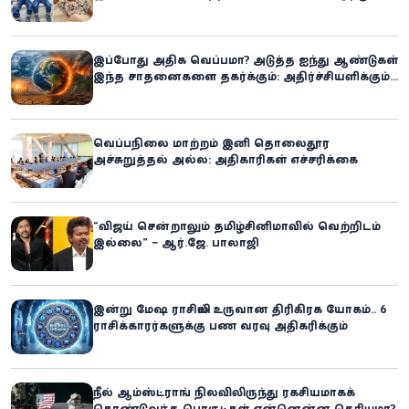
உலகில் புதிய சாதனை
இப்போது அதிக வெப்பமா? அடுத்த ஐந்து ஆண்டுகள்
இந்த சாதனைகளை தகர்க்கும்: அதிர்ச்சியளிக்கும்
ஐ.நா.வின் எச்சரிக்கை
வெப்பநிலை மாற்றம் இனி தொலைதூர
அச்சுறுத்தல் அல்ல: அதிகாரிகள் எச்சரிக்கை
“விஜய் சென்றாலும் தமிழ்சினிமாவில் வெற்றிடம்
இல்லை” – ஆர்.ஜே. பாலாஜி
இன்று மேஷ ராசியில் உருவான திரிகிரக யோகம்.. 6
ராசிக்காரர்களுக்கு பண வரவு அதிகரிக்கும்
நீல் ஆம்ஸ்ட்ராங் நிலவிலிருந்து ரகசியமாகக்
கொண்டுவந்த பொருட்கள் என்னென்ன தெரியுமா?