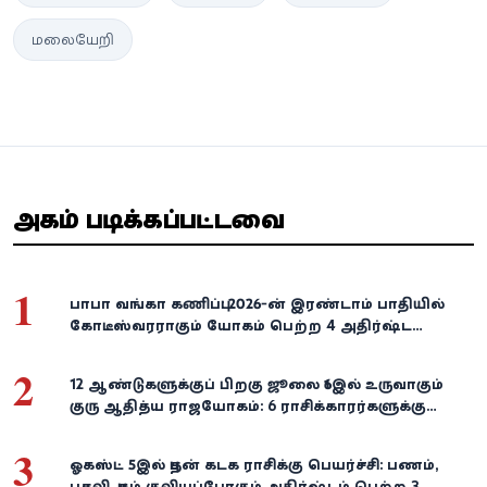
மலையேறி
அதிகம் படிக்கப்பட்டவை
1
பாபா வங்கா கணிப்பு: 2026-ன் இரண்டாம் பாதியில்
கோடீஸ்வரராகும் யோகம் பெற்ற 4 அதிர்ஷ்ட
ராசிகள்!
2
12 ஆண்டுகளுக்குப் பிறகு ஜூலை 16இல் உருவாகும்
குரு ஆதித்ய ராஜயோகம்: 6 ராசிக்காரர்களுக்கு
பணம், வெற்றி குவியுமாம்!
3
ஓகஸ்ட் 5இல் புதன் கடக ராசிக்கு பெயர்ச்சி: பணம்,
பதவி, புகழ் குவியப்போகும் அதிர்ஷ்டம் பெற்ற 3