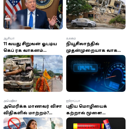
டிரம்ப் திட்டம்:
ஆயிரக்கணக்கானோர்
இராணுவத்துக்கு உத்தரவு
இன்னும் பாதிப்பு
வழங்கியதாக தகவல்!
ஆசியா
உலகம்
11 வயது சிறுவன் ஓட்டிய
நியூசிலாந்தில்
கெப் ரக வாகனம்
முதன்முறையாக வாகன
பௌத்தத் துறவிகள்
ஓடோமீட்டர் மோசடி:
ஊர்வலத்தில் புகுந்து
இலங்கையரால்
விபத்து; 8 துறவிகள்
நடத்தப்படும்
உயிரிழப்பு!
நிறுவனத்துக்கு
தண்டனை
அமெரிக்கா
ஐரோப்பா
அமெரிக்க மாணவர் விசா
புதிய மொழியைக்
விதிகளில் மாற்றம்?
கற்றால் மூளை
செப்டம்பர் 15-க்குள்
இளமையாகுமா? ஆய்வு
திரும்ப வேண்டிய
சொல்வது என்ன?