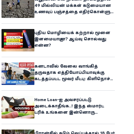
49 மில்லியன் மக்கள் கடுமையான
உணவுப் பஞ்சத்தை எதிர்கொள்ளும்
அபாயம் - உலக உணவுத் திட்டம்
எச்சரிக்கை!
புதிய மொழியைக் கற்றால் மூளை
இளமையாகுமா? ஆய்வு சொல்வது
என்ன?
கனடாவில் வேலை வாங்கித்
தருவதாக எத்தியோப்பியாவுக்கு
கடத்தப்பட்ட மூவர் மீட்பு: கிளிநொச்சி
சந்தேகநபர் கைது!
Home Loan-ஐ அவசரப்பட்டு
அடைக்காதீங்க..! இந்த ஸ்மார்ட்
ட்ரிக் உங்களை இன்னொரு
சொத்தின் உரிமையாளராக்கலாம்!
பிரான்சில் கடும் வெப்பத்தால் 18 பேர்