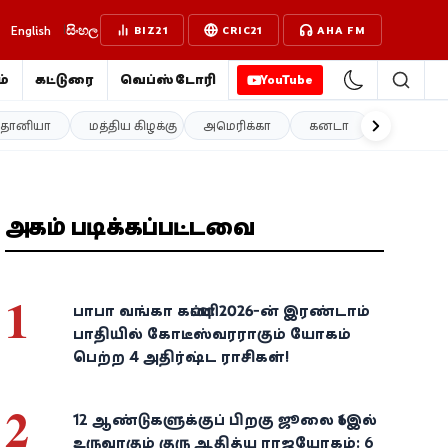
English
සිංහල
BIZ21
CRIC21
AHA FM
்
கட்டுரை
வெப்ஸ்டோரி
YouTube
த்தானியா
மத்திய கிழக்கு
அமெரிக்கா
கனடா
ஐரோப்பா
அதிகம் படிக்கப்பட்டவை
1
பாபா வங்கா கணிப்பு: 2026-ன் இரண்டாம்
பாதியில் கோடீஸ்வரராகும் யோகம்
பெற்ற 4 அதிர்ஷ்ட ராசிகள்!
2
12 ஆண்டுகளுக்குப் பிறகு ஜூலை 16இல்
உருவாகும் குரு ஆதித்ய ராஜயோகம்: 6