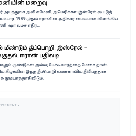
மேனியின் மறைவு
 அயத்துல்லா அலி கமேனி, அமெரிக்கா-இஸ்ரேல் கூட்டுத்
பட்டார். 1989 முதல் ஈரானின் அதிகார மையமாக விளங்கிய
ி, ஷா வம்ச எதிர்...
் மீண்டும் தீப்பொறி: இஸ்ரேல் –
குதல், ஈரான் பதிலடி
ேலும் குண்டுகள் அல்ல; பேச்சுவார்த்தை மேசை தான்.
ய கிழக்கின் இந்த தீப்பொறி உலகளாவிய தீவிபத்தாக
்க முடியாததாகிவிடும்.
TISEMENT -