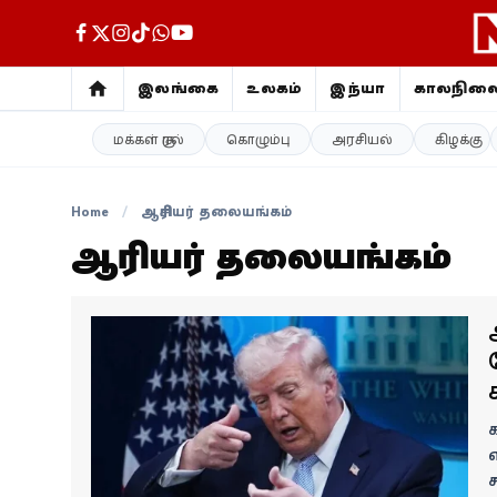
இலங்கை
உலகம்
இந்தியா
காலநில
மக்கள் குரல்
கொழும்பு
அரசியல்
கிழக்கு
இலங்கை
உலகம்
Home
/
ஆசிரியர் தலையங்கம்
ஆசிரியர் தலையங்கம்
இந்தியா
காலநிலை
விளையாட்டு
சினிமா
க
எ
ஜோதிடம்
ச