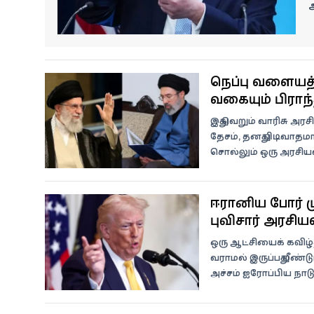
வீடியோ
வ
வணிகம்
நெருப்பு வளைய
கட்டுரை
வருகையும் பிராந
வெப்ஸ்டோரி
இது வெறும் வாரிசு அரச
தேசம், தனது பிடிவாத
சொல்லும் ஒரு அரசியல
தமிழ்
ஈரானிய போர் ம
புவிசார் அரசியல்
ஒரு ஆட்சியைக் கவிழ
வராமல் இருப்பது மீண
அச்சம் ஐரோப்பிய நாட