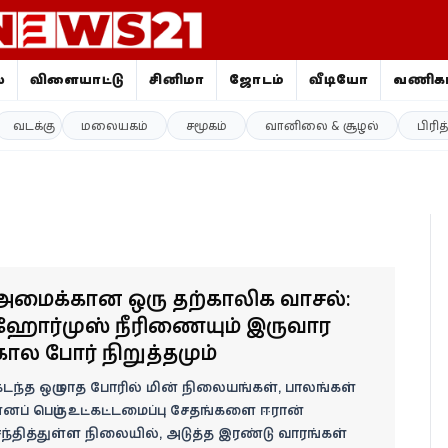
ை
விளையாட்டு
சினிமா
ஜோதிடம்
வீடியோ
வணிகம
வடக்கு
மலையகம்
சமூகம்
வானிலை & சூழல்
பிரி
அமைதிக்கான ஒரு தற்காலிக வாசல்:
ஹோர்முஸ் நீரிணையும் இருவார
கால போர் நிறுத்தமும்
டந்த ஒரு மாத போரில் மின் நிலையங்கள், பாலங்கள்
னப் பெரும் உட்கட்டமைப்பு சேதங்களை ஈரான்
ந்தித்துள்ள நிலையில், அடுத்த இரண்டு வாரங்கள்