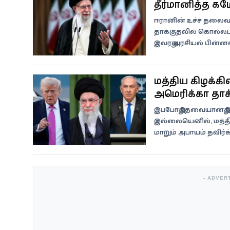
தீர்மானித்த க
ஈரானின் உச்ச தலைவர்
தாக்குதலில் கொல்லப்
இவரது அரசியல் பின்னண
மத்திய கிழக்கில
அமெரிக்கா தாக்
இப்போது தேவையானது ம
இல்லையெனில், மத்தி
மாறும் அபாயம் தவிர்க
- ADVER