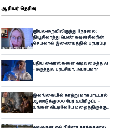
ஆசிரியர் தெரிவு
குளியலறையிலிருந்து நேரலை:
நியூசிலாந்து பெண் கவுன்சிலரின்
செயலால் இணையத்தில் பரபரப்பு!
புதிய வைரஸ்களை வடிவமைத்த AI
- மருத்துவ புரட்சியா, அபாயமா?
இலங்கையில் காற்று மாசுபாட்டால்
ஆண்டுக்கு 7,000 பேர் உயிரிழப்பு –
உங்கள் வீட்டிலேயே மறைந்திருக்கும்
ஆபத்து!
வலுவான எல் நினோ தாக்கத்தால்