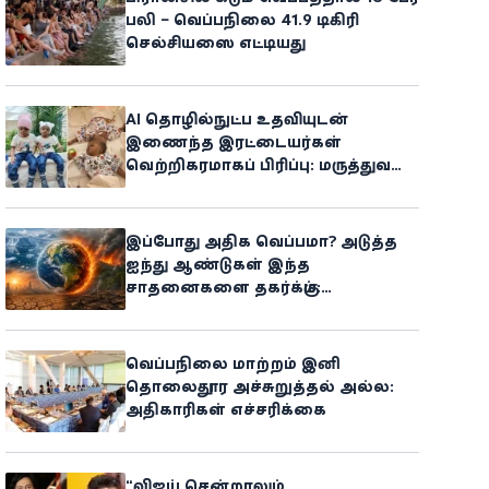
பலி – வெப்பநிலை 41.9 டிகிரி
செல்சியஸை எட்டியது
AI தொழில்நுட்ப உதவியுடன்
இணைந்த இரட்டையர்கள்
வெற்றிகரமாகப் பிரிப்பு: மருத்துவ
உலகில் புதிய சாதனை
இப்போது அதிக வெப்பமா? அடுத்த
ஐந்து ஆண்டுகள் இந்த
சாதனைகளை தகர்க்கும்:
அதிர்ச்சியளிக்கும் ஐ.நா.வின்
எச்சரிக்கை
வெப்பநிலை மாற்றம் இனி
தொலைதூர அச்சுறுத்தல் அல்ல:
அதிகாரிகள் எச்சரிக்கை
“விஜய் சென்றாலும்