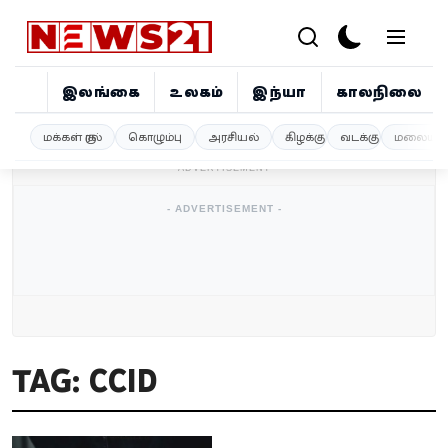
இலங்கை
உலகம்
இந்தியா
காலநிலை
இலங்கை
மக்கள் குரல்
கொழும்பு
அரசியல்
கிழக்கு
வடக்கு
மலையகம
- ADVERTISEMENT -
உலகம்
- ADVERTISEMENT -
இந்தியா
காலநிலை
விளையாட்டு
TAG: CCID
சினிமா
ஜோதிடம்