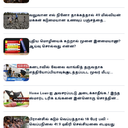
வலுவான எல் நினோ தாக்கத்தால் 49 மில்லியன்
மக்கள் கடுமையான உணவுப் பஞ்சத்தை
எதிர்கொள்ளும் அபாயம் - உலக உணவுத் திட்டம்
எச்சரிக்கை!
புதிய மொழியைக் கற்றால் மூளை இளமையாகுமா?
ஆய்வு சொல்வது என்ன?
கனடாவில் வேலை வாங்கித் தருவதாக
எத்தியோப்பியாவுக்கு கடத்தப்பட்ட மூவர் மீட்பு:
கிளிநொச்சி சந்தேகநபர் கைது!
Home Loan-ஐ அவசரப்பட்டு அடைக்காதீங்க..! இந்த
ஸ்மார்ட் ட்ரிக் உங்களை இன்னொரு சொத்தின்
உரிமையாளராக்கலாம்!
பிரான்சில் கடும் வெப்பத்தால் 18 பேர் பலி –
வெப்பநிலை 41.9 டிகிரி செல்சியஸை எட்டியது