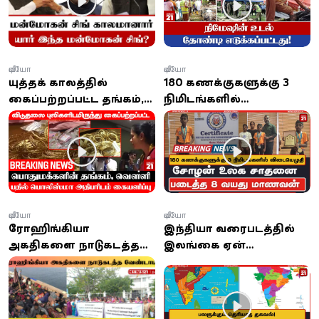
வீடியோ
வீடியோ
யுத்தக் காலத்தில்
180 கணக்குகளுக்கு 3
கைப்பற்றப்பட்ட தங்கம்,
நிமிடங்களில்
வௌ்ளி பதில் பொலிஸ்
விடையெழுதி சோழன்
மாஅதிபரிடம் கையளிப்பு
உலக சாதனை படைத்த 8
வயது மாணவன்
வீடியோ
வீடியோ
ரோஹிங்கியா
இந்தியா வரைபடத்தில்
அகதிகளை நாடுகடத்த
இலங்கை ஏன்
வேண்டாம் என கோரி
இருக்கிறது? பலருக்கும்
போராட்டம்
தெரியாத தகவல்!