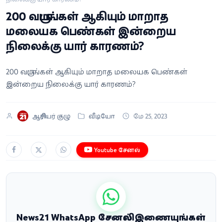
வீடியோ
200 வருடங்கள் ஆகியும் மாறாத
மலையக பெண்கள் இன்றைய
வணிகம்
நிலைக்கு யார் காரணம்?
கட்டுரை
200 வருடங்கள் ஆகியும் மாறாத மலையக பெண்கள்
இன்றைய நிலைக்கு யார் காரணம்?
வெப்ஸ்டோரி
ஆசிரியர் குழு
வீடியோ
மே 25, 2023
தமிழ்
Youtube சேனல்
News21 WhatsApp சேனலில் இணையுங்கள்