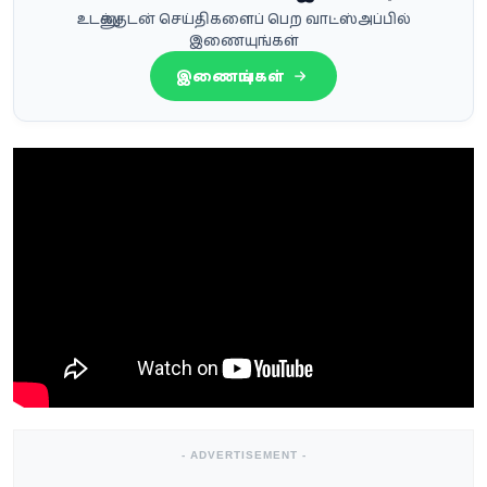
உடனுக்குடன் செய்திகளைப் பெற வாட்ஸ்அப்பில்
இணையுங்கள்
இணையுங்கள்
- ADVERTISEMENT -