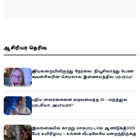
ஆசிரியர் தெரிவு
குளியலறையிலிருந்து நேரலை: நியூசிலாந்து பெண்
கவுன்சிலரின் செயலால் இணையத்தில் பரபரப்பு!
புதிய வைரஸ்களை வடிவமைத்த AI - மருத்துவ
புரட்சியா, அபாயமா?
இலங்கையில் காற்று மாசுபாட்டால் ஆண்டுக்கு 7,000
பேர் உயிரிழப்பு – உங்கள் வீட்டிலேயே மறைந்திருக்கும்
ஆபத்து!