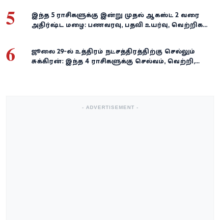
5
இந்த 5 ராசிகளுக்கு இன்று முதல் ஆகஸ்ட் 2 வரை
அதிர்ஷ்ட மழை: பணவரவு, பதவி உயர்வு, வெற்றிகள்
குவியும்!
6
ஜூலை 29-ல் உத்திரம் நட்சத்திரத்திற்கு செல்லும்
சுக்கிரன்: இந்த 4 ராசிகளுக்கு செல்வம், வெற்றி,
அதிர்ஷ்டம் கைகூடுமாம்!
- ADVERTISEMENT -