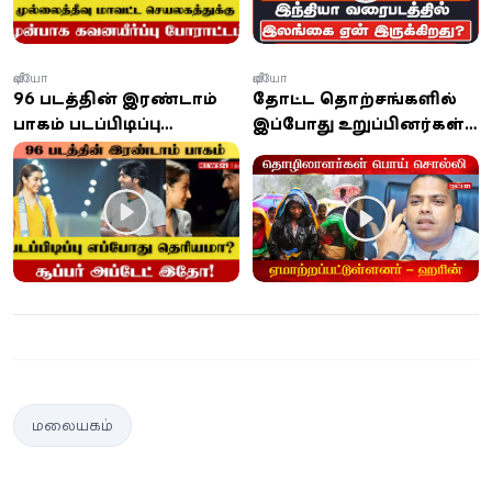
வீடியோ
வீடியோ
96 படத்தின் இரண்டாம்
தோட்ட தொழிற்சங்களில்
பாகம் படப்பிடிப்பு
இப்போது உறுப்பினர்கள்
எப்போது தெரியுமா?
இல்லை, சம்பள உயர்வு
வெறும் ‘பொய் நாடகம்’:
ஹரின்
மலையகம்