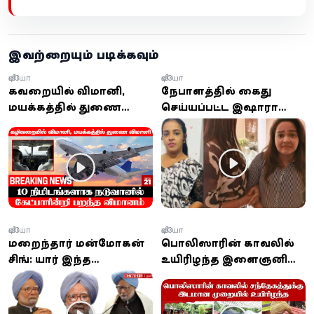
இவற்றையும் படிக்கவும்
வீடியோ
வீடியோ
கழிவறையில் விமானி,
நேபாளத்தில் கைது
மயக்கத்தில் துணை
செய்யப்பட்ட இஷாரா
விமானி... 10
செவ்வந்தி இலங்கையை
நிமிடங்களாக நடுவானில்
வந்தடைந்தார்
கேட்பாரின்றி பறந்த
விமானம்!
வீடியோ
வீடியோ
மறைந்தார் மன்மோகன்
பொலிஸாரின் காவலில்
சிங்: யார் இந்த
உயிரிழந்த இளைஞனின்
மன்மோகன் சிங்?
சடலம் மீண்டும் தோண்டி
எடுக்கப்பட்டது!