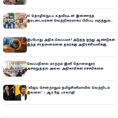
AI தொழில்நுட்ப உதவியுடன் இணைந்த
இரட்டையர்கள் வெற்றிகரமாகப் பிரிப்பு: மருத்துவ
உலகில் புதிய சாதனை
இப்போது அதிக வெப்பமா? அடுத்த ஐந்து ஆண்டுகள்
இந்த சாதனைகளை தகர்க்கும்: அதிர்ச்சியளிக்கும்
ஐ.நா.வின் எச்சரிக்கை
வெப்பநிலை மாற்றம் இனி தொலைதூர
அச்சுறுத்தல் அல்ல: அதிகாரிகள் எச்சரிக்கை
“விஜய் சென்றாலும் தமிழ்சினிமாவில் வெற்றிடம்
இல்லை” – ஆர்.ஜே. பாலாஜி